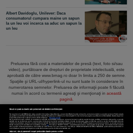
Albert Davidoglu, Unilever: Daca
consumatorul cumpara maine un sapun
la un leu voi incerca sa aduc un sapun la
un leu
Preluarea fără cost a materialelor de presă (text, foto si/sau
video), purtătoare de drepturi de proprietate intelectuală, este
aprobată de către www.bmag.ro doar în limita a 250 de semne.
Spaţiile şi URL-ul/hyperlink-ul nu sunt luate în considerare în
numerotarea semnelor. Preluarea de informaţii poate fi făcută
numai în acord cu termenii agreaţi şi menţionaţi in
această
pagină
.
Nouă ne pasă ca datele tale personale să rămână confidențiale
Noi și partenerii noștri
589
stocăm și/sau accesăm informații pe dispozitivul dvs., precum identificatorii cookie unici pentru prelucrarea datelor cu caracter personal. Puteți accepta
sau gestiona preferințele dvs. făcând clic mai jos, respectiv vă puteți opune utilizării unui interes legitim în orice moment pe pagina cu politica de confidențialitate. Aceste alegeri vor
fi raportate partenerilor noștri și nu vă vor afecta navigarea.
Mai multe detalii
Noi si partenerii nostri (retelele de socializare si agentiile de publicitate partenere, precum si furnizorii nostri de servicii de date analitice) prelucram date pentru a permite
Termeni și condiții
Confidențialitate
Cookies
Contact
website-ului sa functioneze, pentru a personaliza continutul si anunturile publicitare afisate in functie de interesele si/sau profilul dvs., pentru a va oferi functionalitati aferente
retelelor de socializare si pentru a analiza traficul pe website. Beneficiati de drepturile prevazute de art. 15-22 din GDPR in legatura cu prelucrarea datelor cu caracter personal.
Aceste drepturi pot fi exercitate prin modalitatea indicata
aici
. Prin click pe “ACCEPT TOATE”, acceptati folosirea tuturor Tehnologiilor de tip Cookie, care implica inclusiv acceptul
dvs. cu privire la stocarea/accesarea informatiilor de catre Vendor-ii cu care colaboram. Prin click pe “VREAU SA MODIFIC SETARILE INDIVIDUAL” puteti schimba preferintele in
mod individual, mai putin cele legate de cookie strict necesare pentru functionarea website-ului.
Atât noi, cât și partenerii noștri prelucrăm datele pentru a oferi: