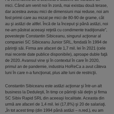
mici. Când am venit noi în zonă, mai existau două terase,
dar acestea aveau mici de dimensiuni mai reduse, noi am
fost primii care au mizat pe mici de 80-90 de grame, cât
au şi astăzi de altfel. Încă de la început şi până astăzi, noi
ne-am păstrat aceeaşi reţetă cu condimente tradiţionale”,
povesteşte Constantin Sibiceanu, singurul acţionar al
companiei SC Sibiceanu Junior SRL, fondată în 1994 de
părinţii săi. Firma are afaceri de 1,7 mil. lei în 2021 (cele
mai recente date publice disponibile), aproape duble faţă
de 2020. Avansul vine şi în contextul în care în 2020,
primul an de pandemie, industria HoReCa a avut câteva
luni în care n-a funcţionat, plus alte luni de restricţii.
Constantin Sibiceanu este astăzi acţionar şi într-un alt
business la Deduleşti, în timp ce părinţii săi deţin şi firma
SC Sibiv Rapid SRL din aceeaşi localitate. Aceasta din
urmă are afaceri de 1,4 mil. lei (17,8%) şi 20 de salariaţi.
„În tot acest timp (din 1994 până astăzi – n.red.), eu am