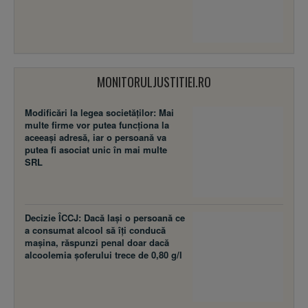
MONITORULJUSTITIEI.RO
Modificări la legea societăţilor: Mai
multe firme vor putea funcţiona la
aceeaşi adresă, iar o persoană va
putea fi asociat unic în mai multe
SRL
Decizie ÎCCJ: Dacă laşi o persoană ce
a consumat alcool să îţi conducă
maşina, răspunzi penal doar dacă
alcoolemia şoferului trece de 0,80 g/l