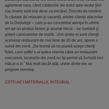
aglomerat vara, când călătoriile din estul spre vestul ţării
sau invers sunt mai dese ca oricând. Dincolo de românii
în căutare de relaxare şi vacanţă, printre clienţii afacerilor
de la Deduleşti – care şi-au concentrat atenţia în ultimii
ani pe un produs fanion şi anume micul – se numără şi
şoferii camioanelor de marfă. Unii dintre ei sunt clienţii
aceluiaşi restaurant de mai bine de 20 de ani, spune o
sursă din zonă. „De teamă să nu piardă aceşti clienţi
fideli, care astfel s-ar putea orienta către un restaurant
concurent, localurile din zonă nu îşi permit să închidă nici
măcar o zi.” Mai mult decât atât, unele dintre ele au
program nonstop.
CITITI AICI MATERIALUL INTEGRAL