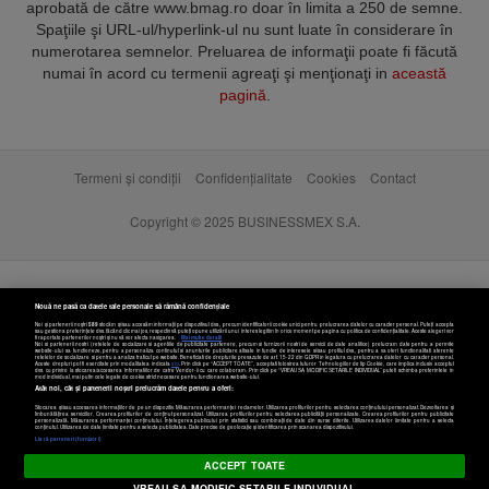
aprobată de către www.bmag.ro doar în limita a 250 de semne.
Spaţiile şi URL-ul/hyperlink-ul nu sunt luate în considerare în
numerotarea semnelor. Preluarea de informaţii poate fi făcută
numai în acord cu termenii agreaţi şi menţionaţi in
această
pagină
.
Termeni și condiții
Confidențialitate
Cookies
Contact
Copyright © 2025 BUSINESSMEX S.A.
Nouă ne pasă ca datele tale personale să rămână confidențiale
Noi și partenerii noștri
589
stocăm și/sau accesăm informații pe dispozitivul dvs., precum identificatorii cookie unici pentru prelucrarea datelor cu caracter personal. Puteți accepta
sau gestiona preferințele dvs. făcând clic mai jos, respectiv vă puteți opune utilizării unui interes legitim în orice moment pe pagina cu politica de confidențialitate. Aceste alegeri vor
fi raportate partenerilor noștri și nu vă vor afecta navigarea.
Mai multe detalii
Noi si partenerii nostri (retelele de socializare si agentiile de publicitate partenere, precum si furnizorii nostri de servicii de date analitice) prelucram date pentru a permite
website-ului sa functioneze, pentru a personaliza continutul si anunturile publicitare afisate in functie de interesele si/sau profilul dvs., pentru a va oferi functionalitati aferente
retelelor de socializare si pentru a analiza traficul pe website. Beneficiati de drepturile prevazute de art. 15-22 din GDPR in legatura cu prelucrarea datelor cu caracter personal.
Aceste drepturi pot fi exercitate prin modalitatea indicata
aici
. Prin click pe “ACCEPT TOATE”, acceptati folosirea tuturor Tehnologiilor de tip Cookie, care implica inclusiv acceptul
dvs. cu privire la stocarea/accesarea informatiilor de catre Vendor-ii cu care colaboram. Prin click pe “VREAU SA MODIFIC SETARILE INDIVIDUAL” puteti schimba preferintele in
mod individual, mai putin cele legate de cookie strict necesare pentru functionarea website-ului.
Atât noi, cât și partenerii noștri prelucrăm datele pentru a oferi:
Stocarea și/sau accesarea informațiilor de pe un dispozitiv. Măsurarea performanței reclamelor. Utilizarea profilurilor pentru selectarea conținutului personalizat. Dezvoltarea și
îmbunătățirea serviciilor. Crearea profilurilor de conținut personalizat. Utilizarea profilurilor pentru selectarea publicității personalizate. Crearea profilurilor pentru publicitate
personalizată. Măsurarea performanței conținutului. Înțelegerea publicului prin statistici sau combinații de date din surse diferite. Utilizarea datelor limitate pentru a selecta
Setări cookies
conținutul. Utilizarea de date limitate pentru a selecta publicitatea. Date precise de geolocație și identificarea prin scanarea dispozitivului.
Listă parteneri (furnizori)
ACCEPT TOATE
VREAU SA MODIFIC SETARILE INDIVIDUAL