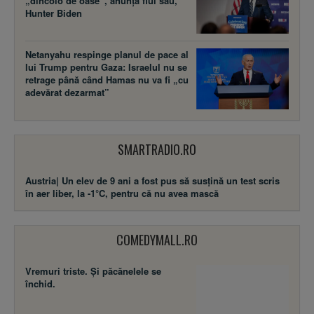
„dincolo de oase”, anunță fiul său,
Hunter Biden
Netanyahu respinge planul de pace al
lui Trump pentru Gaza: Israelul nu se
retrage până când Hamas nu va fi „cu
adevărat dezarmat”
SMARTRADIO.RO
Austria| Un elev de 9 ani a fost pus să susţină un test scris
în aer liber, la -1°C, pentru că nu avea mască
COMEDYMALL.RO
Vremuri triste. Şi păcănelele se
închid.