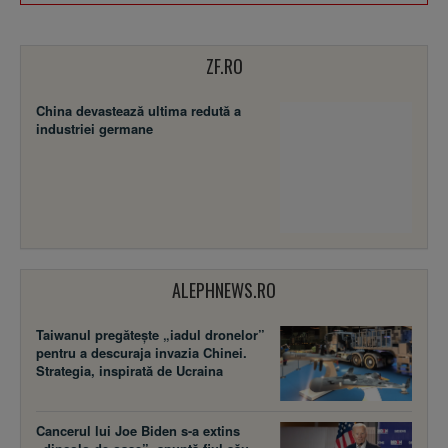
ZF.RO
China devastează ultima redută a
industriei germane
ALEPHNEWS.RO
Taiwanul pregătește „iadul dronelor”
pentru a descuraja invazia Chinei.
Strategia, inspirată de Ucraina
Cancerul lui Joe Biden s-a extins