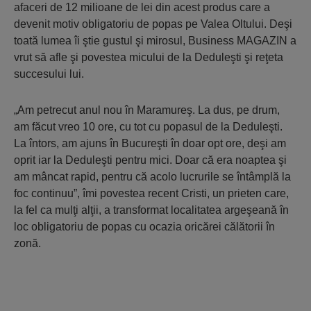
afaceri de 12 milioane de lei din acest produs care a
devenit motiv obligatoriu de popas pe Valea Oltului. Deşi
toată lumea îi ştie gustul şi mirosul, Business MAGAZIN a
vrut să afle şi povestea micului de la Deduleşti şi reţeta
succesului lui.
„Am petrecut anul nou în Maramureş. La dus, pe drum,
am făcut vreo 10 ore, cu tot cu popasul de la Deduleşti.
La întors, am ajuns în Bucureşti în doar opt ore, deşi am
oprit iar la Deduleşti pentru mici. Doar că era noaptea şi
am mâncat rapid, pentru că acolo lucrurile se întâmplă la
foc continuu”, îmi povestea recent Cristi, un prieten care,
la fel ca mulţi alţii, a transformat localitatea argeşeană în
loc obligatoriu de popas cu ocazia oricărei călătorii în
zonă.