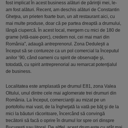
fost implicat în acest business alături de părinţii mei, le-
am fost alături. Recent, am deschis alături de Constantin
Gheţea, un prieten foarte bun, un alt restaurant aici, cu
mai multe produse, doar că pe partea dreaptă a drumului,
lângă ciupercă. În acest local, mergem cu mici de 180 de
grame (vită-oaie-porc), credem noi, cei mai mari din
România”, adaugă antreprenorul. Zona Deduleşti a
început să se contureze ca un pol comercial la începutul
anilor ’90, când oameni cu spirit de observaţie şi,
totodată, cu spirit antreprenorial au remarcat potenţialul
de business.
Localitatea este amplasată pe drumul E81, zona Valea
Oltului, unul dintre cele mai aglomerate trei drumuri din
România. La început, comercianţii au mizat pe un
portofoliu mai vast, de la îngheţată la vată pe băţ şi de la
mici la băuturi răcoritoare, încercând să convingă
trecătorii să facă o oprire în drumul lor spre ori dinspre
Bucureşti sau litoral. De altfel, acest drum este cu atât mai