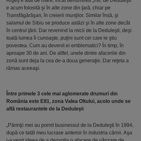
Argeş e atât de mare, încât denumirea „mic de Deduleşti”
e acum folosită şi în alte zone din ţară, chiar pe
Transfăgărăşan, în creierii munţilor. Similar însă, şi
salamul de Sibiu se produce astăzi şi în alte zone decât
în centrul ţării. Dar revenind la micii de la Deduleşti, deşi
toată lumea îi cunoaşte, puţini sunt cei care le ştiu
povestea. Cum au devenit ei emblematici? În timp, în
aproape 30 de ani. De altfel, unele dintre afacerile din
zonă sunt deja la cea de-a doua generaţie. Dar reţeta a
rămas aceeaşi.
Între primele 3 cele mai aglomerate drumuri din
România este E81, zona Valea Oltului, acolo unde se
află restaurantele de la Deduleşt
i
„Părinţii mei au pornit businessul de la Deduleşti în 1994,
după ce tatăl meu lucrase anterior în industria cărnii. Aşa
i-a venit ideea de a dezvolta o afacere de vânzare de