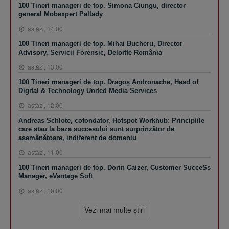
100 Tineri manageri de top. Simona Ciungu, director
general Mobexpert Pallady
astăzi, 14:00
100 Tineri manageri de top. Mihai Bucheru, Director
Advisory, Servicii Forensic, Deloitte România
astăzi, 13:00
100 Tineri manageri de top. Dragoş Andronache, Head of
Digital & Technology United Media Services
astăzi, 12:00
Andreas Schlote, cofondator, Hotspot Workhub: Principiile
care stau la baza succesului sunt surprinzător de
asemănătoare, indiferent de domeniu
astăzi, 11:00
100 Tineri manageri de top. Dorin Caizer, Customer SucceSs
Manager, eVantage Soft
astăzi, 10:00
Vezi mai multe ştiri