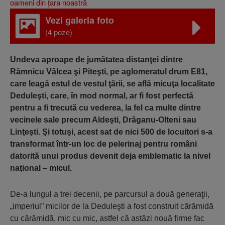
Vezi galeria foto
(4 poze)
Undeva aproape de jumătatea distanţei dintre
Râmnicu Vâlcea şi Piteşti, pe aglomeratul drum E81,
care leagă estul de vestul ţării, se află micuţa localitate
Deduleşti, care, în mod normal, ar fi fost perfectă
pentru a fi trecută cu vederea, la fel ca multe dintre
vecinele sale precum Aldeşti, Drăganu-Olteni sau
Linţeşti. Şi totuşi, acest sat de nici 500 de locuitori s-a
transformat într-un loc de pelerinaj pentru români
datorită unui produs devenit deja emblematic la nivel
naţional – micul.
De-a lungul a trei decenii, pe parcursul a două generaţii,
„imperiul” micilor de la Deduleşti a fost construit cărămidă
cu cărămidă, mic cu mic, astfel că astăzi nouă firme fac