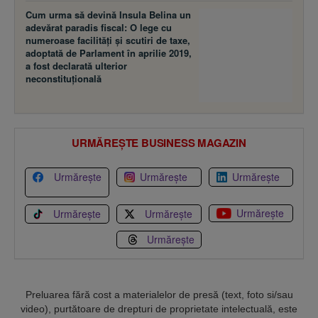
Cum urma să devină Insula Belina un
adevărat paradis fiscal: O lege cu
numeroase facilităţi şi scutiri de taxe,
adoptată de Parlament în aprilie 2019,
a fost declarată ulterior
neconstituţională
URMĂREȘTE BUSINESS MAGAZIN
Urmărește
Urmărește
Urmărește
Urmărește
Urmărește
Urmărește
Urmărește
Preluarea fără cost a materialelor de presă (text, foto si/sau
video), purtătoare de drepturi de proprietate intelectuală, este