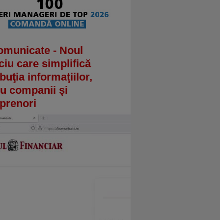
omunicate - Noul
ciu care simplifică
ibuţia informaţiilor,
u companii şi
prenori