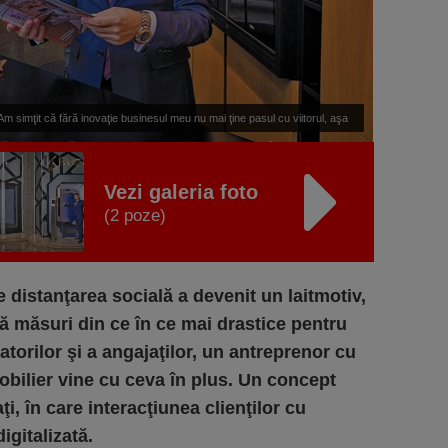
t că fără inovaţie businesul meu nu mai ţine pasul cu viitorul, aşa
ţit, pentru a răspunde nevoilor industriei şi pieţei aflate în schimbare.”
Vezi galeria foto
(2 poze)
re distanţarea socială a devenit un laitmotiv,
 măsuri din ce în ce mai drastice pentru
orilor şi a angajaţilor, un antreprenor cu
obilier vine cu ceva în plus. Un concept
ţi, în care interacţiunea clienţilor cu
igitalizată.