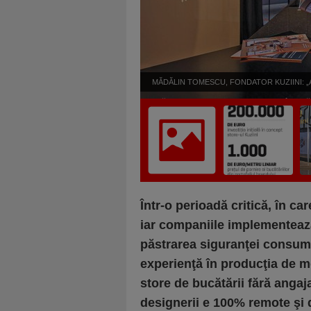
MĂDĂLIN TOMESCU, FONDATOR KUZIINI: „Am simţi
că am preluat ideile existente şi le-am îmbunătă
Într-o perioadă critică, în ca
iar companiile implementează
păstrarea siguranţei consumat
experienţă în producţia de m
store de bucătării fără angaja
designerii e 100% remote şi d