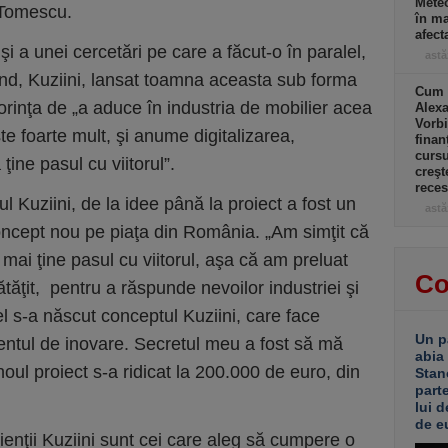
Meteo
 Tomescu.
în ma
afect
i a unei cercetări pe care a făcut-o în paralel,
astă
nd, Kuziini, lansat toamna aceasta sub forma
Cum a
dorinţa de „a aduce în industria de mobilier acea
Alexa
Vorbi
 foarte mult, şi anume digitalizarea,
finan
cursu
ine pasul cu viitorul”.
creşt
rece
l Kuziini, de la idee până la proiect a fost un
astă
oncept nou pe piaţa din România. „Am simţit că
mai ţine pasul cu viitorul, aşa că am preluat
Co
tăţit, pentru a răspunde nevoilor industriei şi
el s-a născut conceptul Kuziini, care face
Un p
ntul de inovare. Secretul meu a fost să mă
abia
 noul proiect s-a ridicat la 200.000 de euro, din
Stan
part
lui d
de e
lienţii Kuziini sunt cei care aleg să cumpere o