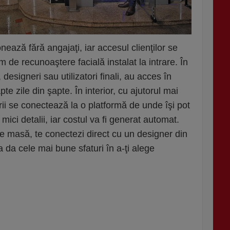
nează fără angajaţi, iar accesul clienţilor se
m de recunoaştere facială instalat la intrare. În
ţi, designeri sau utilizatori finali, au acces în
e zile din şapte. În interior, cu ajutorul mai
orii se conectează la o platformă de unde îşi pot
mici detalii, iar costul va fi generat automat.
pe masă, te conectezi direct cu un designer din
va da cele mai bune sfaturi în a-ţi alege