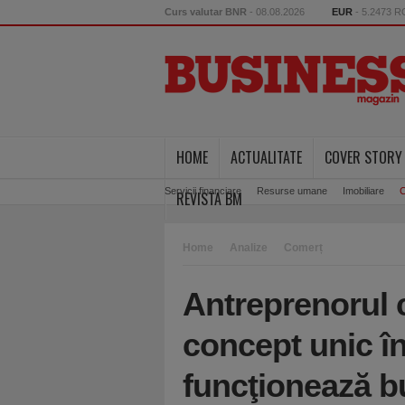
Curs valutar BNR
- 08.08.2026
EUR
- 5.2473 
HOME
ACTUALITATE
COVER STORY
Servicii financiare
Resurse umane
Imobiliare
C
REVISTA BM
Home
Analize
Comerț
Antreprenorul c
concept unic 
funcţionează b