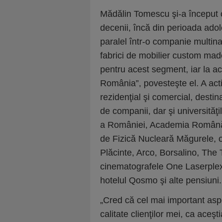
Mădălin Tomescu şi-a început 
decenii, încă din perioada adol
paralel într-o companie multin
fabrici de mobilier custom made
pentru acest segment, iar la 
România”, povesteşte el. A acti
rezidenţial şi comercial, destina
de companii, dar şi universităţi
a României, Academia Română, 
de Fizică Nucleară Măgurele, o 
Plăcinte, Arco, Borsalino, The T
cinematografele One Laserplex,
hotelul Qosmo şi alte pensiuni.
„Cred că cel mai important aspe
calitate clienţilor mei, ca aceş