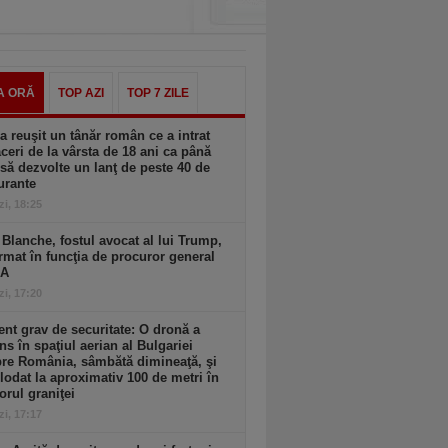
A ORĂ
TOP AZI
TOP 7 ZILE
 reuşit un tânăr român ce a intrat
aceri de la vârsta de 18 ani ca până
 să dezvolte un lanţ de peste 40 de
urante
zi, 18:25
Blanche, fostul avocat al lui Trump,
rmat în funcţia de procuror general
UA
zi, 17:20
ent grav de securitate: O dronă a
ns în spaţiul aerian al Bulgariei
re România, sâmbătă dimineaţă, şi
lodat la aproximativ 100 de metri în
iorul graniţei
zi, 17:17