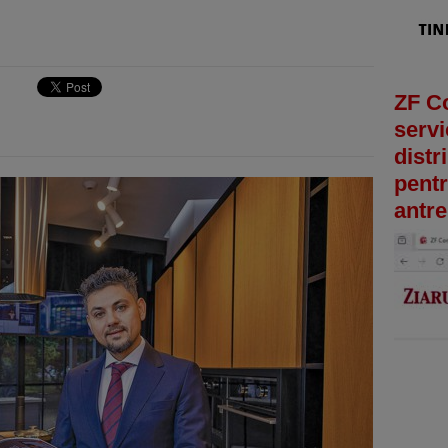
ZF C
servi
distr
pentr
antre