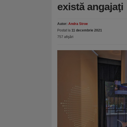
există angajaţi
Autor:
Andra Stroe
Postat la
11 decembrie 2021
757 afişări