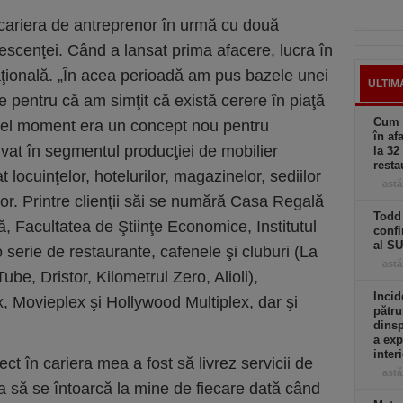
cariera de antreprenor în urmă cu două
escenţei. Când a lansat prima afacere, lucra în
aţională. „În acea perioadă am pus bazele unei
ULTIM
 pentru că am simţit că există cerere în piaţă
Cum a
acel moment era un concept nou pentru
în af
vat în segmentul producţiei de mobilier
la 32
resta
t locuinţelor, hotelurilor, magazinelor, sediilor
astă
lor. Printre clienţii săi se numără Casa Regală
Todd 
Facultatea de Ştiinţe Economice, Institutul
confi
al S
serie de restaurante, cafenele şi cluburi (La
astă
ube, Dristor, Kilometrul Zero, Alioli),
Incid
 Movieplex şi Hollywood Multiplex, dar şi
pătru
dinsp
a exp
inter
ct în cariera mea a fost să livrez servicii de
astă
tia să se întoarcă la mine de fiecare dată când