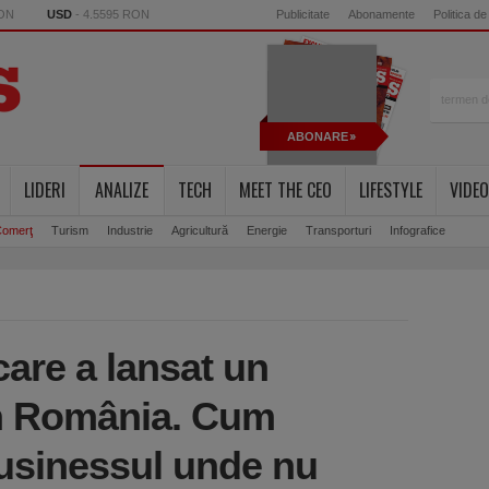
RON
USD
- 4.5595 RON
Publicitate
Abonamente
Politica de
ABONARE
LIDERI
ANALIZE
TECH
MEET THE CEO
LIFESTYLE
VIDEO
omerţ
Turism
Industrie
Agricultură
Energie
Transporturi
Infografice
are a lansat un
în România. Cum
usinessul unde nu