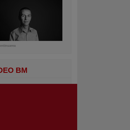
ontinuarea
DEO BM