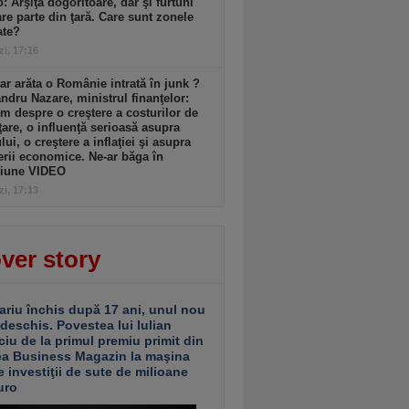
: Arşiţă dogoritoare, dar şi furtuni
re parte din ţară. Care sunt zonele
ate?
zi, 17:16
r arăta o Românie intrată în junk ?
ndru Nazare, ministrul finanţelor:
m despre o creştere a costurilor de
ţare, o influenţă serioasă asupra
lui, o creştere a inflaţiei şi asupra
erii economice. Ne-ar băga în
siune VIDEO
zi, 17:13
ver story
ariu închis după 17 ani, unul nou
 deschis. Povestea lui Iulian
ciu de la primul premiu primit din
ea Business Magazin la maşina
e investiţii de sute de milioane
uro