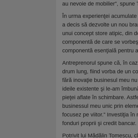
au nevoie de mobilier”, spune
În urma experienţei acumulate ş
a decis să dezvolte un nou bra
unui concept store atipic, din 
componentă de care se vorbeşte
componentă esenţială pentru a ţ
Antreprenorul spune că, în cazu
drum lung, fiind vorba de un c
fără inovaţie businesul meu nu 
ideile existente şi le-am îmbună
pieţei aflate în schimbare. Astf
businessul meu unic prin eleme
focusez pe viitor.” Investiţia în
fonduri proprii şi credit bancar.
Potrivit lui Mădălin Tomescu, c