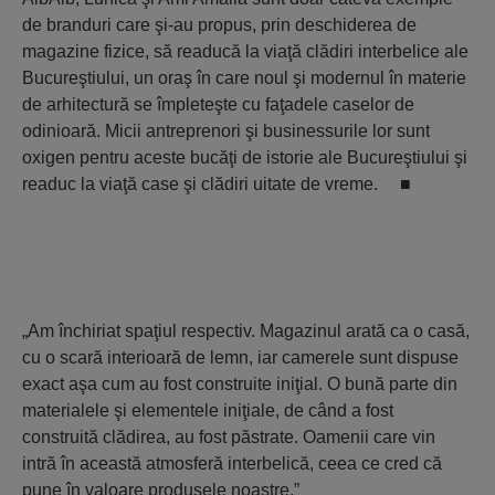
de branduri care şi-au propus, prin deschiderea de
magazine fizice, să readucă la viaţă clădiri interbelice ale
Bucureştiului, un oraş în care noul şi modernul în materie
de arhitectură se împleteşte cu faţadele caselor de
odinioară. Micii antreprenori şi businessurile lor sunt
oxigen pentru aceste bucăţi de istorie ale Bucureştiului şi
readuc la viaţă case şi clădiri uitate de vreme. ■
„Am închiriat spaţiul respectiv. Magazinul arată ca o casă,
cu o scară interioară de lemn, iar camerele sunt dispuse
exact aşa cum au fost construite iniţial. O bună parte din
materialele şi elementele iniţiale, de când a fost
construită clădirea, au fost păstrate. Oamenii care vin
intră în această atmosferă interbelică, ceea ce cred că
pune în valoare produsele noastre.”