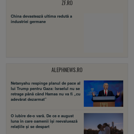
ZF.RO
China devastează ultima redută a
industriei germane
ALEPHNEWS.RO
Netanyahu respinge planul de pace al
lui Trump pentru Gaza: Israelul nu se
retrage până când Hamas nu va fi „cu
adevărat dezarmat”
O iubire de-o vară. De ce e august
luna în care oamenii își reevaluează
relațiile și se despart