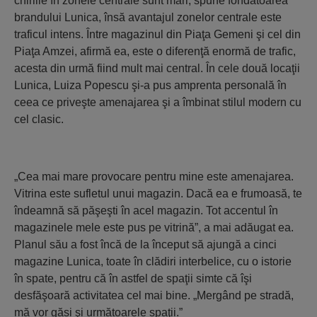
chiriile în zonele centrale sunt mari, spune fondatoarea
brandului Lunica, însă avantajul zonelor centrale este
traficul intens. Între magazinul din Piaţa Gemeni şi cel din
Piaţa Amzei, afirmă ea, este o diferenţă enormă de trafic,
acesta din urmă fiind mult mai central. În cele două locaţii
Lunica, Luiza Popescu şi-a pus amprenta personală în
ceea ce priveşte amenajarea şi a îmbinat stilul modern cu
cel clasic.
„Cea mai mare provocare pentru mine este amenajarea.
Vitrina este sufletul unui magazin. Dacă ea e frumoasă, te
îndeamnă să păşeşti în acel magazin. Tot accentul în
magazinele mele este pus pe vitrină”, a mai adăugat ea.
Planul său a fost încă de la început să ajungă a cinci
magazine Lunica, toate în clădiri interbelice, cu o istorie
în spate, pentru că în astfel de spaţii simte că îşi
desfăşoară activitatea cel mai bine. „Mergând pe stradă,
mă vor găsi şi următoarele spaţii.”