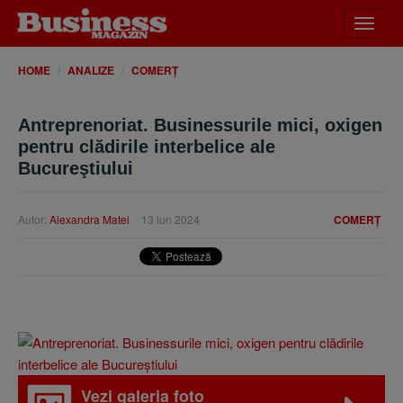
Desch
meniu
HOME
ANALIZE
COMERȚ
Antreprenoriat. Businessurile mici, oxigen
pentru clădirile interbelice ale
Bucureştiului
Autor:
Alexandra Matei
13 iun 2024
COMERȚ
Vezi galeria foto