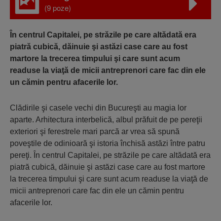
(9 poze)
În centrul Capitalei, pe străzile pe care altădată era
piatră cubică, dăinuie şi astăzi case care au fost
martore la trecerea timpului şi care sunt acum
readuse la viaţă de micii antreprenori care fac din ele
un cămin pentru afacerile lor.
Clădirile şi casele vechi din Bucureşti au magia lor
aparte. Arhitectura interbelică, albul prăfuit de pe pereţii
exteriori şi ferestrele mari parcă ar vrea să spună
poveştile de odinioară şi istoria închisă astăzi între patru
pereţi. În centrul Capitalei, pe străzile pe care altădată era
piatră cubică, dăinuie şi astăzi case care au fost martore
la trecerea timpului şi care sunt acum readuse la viaţă de
micii antreprenori care fac din ele un cămin pentru
afacerile lor.