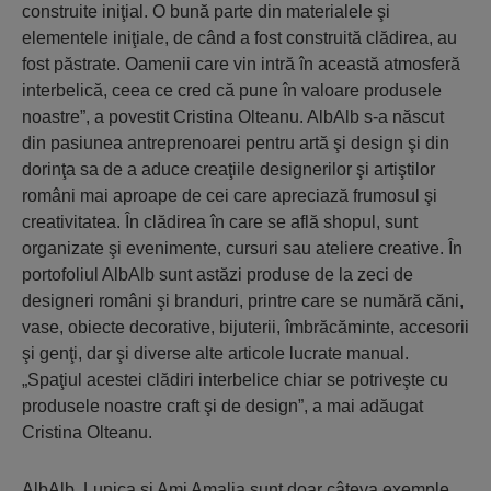
construite iniţial. O bună parte din materialele şi
elementele iniţiale, de când a fost construită clădirea, au
fost păstrate. Oamenii care vin intră în această atmosferă
interbelică, ceea ce cred că pune în valoare produsele
noastre”, a povestit Cristina Olteanu. AlbAlb s-a născut
din pasiunea antreprenoarei pentru artă şi design şi din
dorinţa sa de a aduce creaţiile designerilor şi artiştilor
români mai aproape de cei care apreciază frumosul şi
creativitatea. În clădirea în care se află shopul, sunt
organizate şi evenimente, cursuri sau ateliere creative. În
portofoliul AlbAlb sunt astăzi produse de la zeci de
designeri români şi branduri, printre care se numără căni,
vase, obiecte decorative, bijuterii, îmbrăcăminte, accesorii
şi genţi, dar şi diverse alte articole lucrate manual.
„Spaţiul acestei clădiri interbelice chiar se potriveşte cu
produsele noastre craft şi de design”, a mai adăugat
Cristina Olteanu.
AlbAlb, Lunica şi Ami Amalia sunt doar câteva exemple