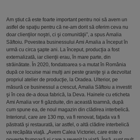
Am ştiut că este foarte important pentru noi să avem un
astfel de spaţiu pentru că ne-am dorit să oferim ceva nu
doar clienţilor noştri, ci şi comunităţii”, a spus Amalia
Săftoiu. Povestea businessului Ami Amalia a început în
urmă cu circa şapte ani. La început, producţia a fost
externalizată, iar clienţii erau, în mare parte, din
străinătate. În 2020, fondatoarea s-a mutat în România
după ce locuise mai mulţi ani peste graniţe şi a dezvoltat
propriul atelier de producţie, la Oradea. Ulterior, pe
măsură ce businessul a crescut, Amalia Săftoiu a investit
şi în cea de-a doua fabrică, la Deva. Hainele cu eticheta
Ami Amalia vor fi găzduite, din această toamnă, după
cum spune ea, de noul magazin din clădirea interbelică.
Interiorul, care are 130 mp, va fi renovat, faţada va fi
păstrată şi restaurată, iar astfel, o altă clădire interbelică
va recăpăta viaţă. „Avem Calea Victoriei, care este o
poveste frumoasă şi care a revenit la viaţă. Însă, sunt mult