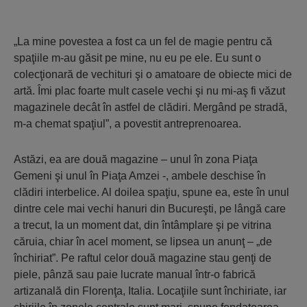
„La mine povestea a fost ca un fel de magie pentru că
spaţiile m-au găsit pe mine, nu eu pe ele. Eu sunt o
colecţionară de vechituri şi o amatoare de obiecte mici de
artă. Îmi plac foarte mult casele vechi şi nu mi-aş fi văzut
magazinele decât în astfel de clădiri. Mergând pe stradă,
m-a chemat spaţiul”, a povestit antreprenoarea.
Astăzi, ea are două magazine – unul în zona Piaţa
Gemeni şi unul în Piaţa Amzei -, ambele deschise în
clădiri interbelice. Al doilea spaţiu, spune ea, este în unul
dintre cele mai vechi hanuri din Bucureşti, pe lângă care
a trecut, la un moment dat, din întâmplare şi pe vitrina
căruia, chiar în acel moment, se lipsea un anunţ – „de
închiriat”. Pe raftul celor două magazine stau genţi de
piele, pânză sau paie lucrate manual într-o fabrică
artizanală din Florenţa, Italia. Locaţiile sunt închiriate, iar