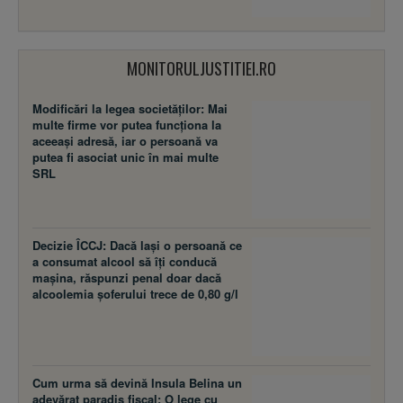
MONITORULJUSTITIEI.RO
Modificări la legea societăţilor: Mai
multe firme vor putea funcţiona la
aceeaşi adresă, iar o persoană va
putea fi asociat unic în mai multe
SRL
Decizie ÎCCJ: Dacă laşi o persoană ce
a consumat alcool să îţi conducă
maşina, răspunzi penal doar dacă
alcoolemia şoferului trece de 0,80 g/l
Cum urma să devină Insula Belina un
adevărat paradis fiscal: O lege cu