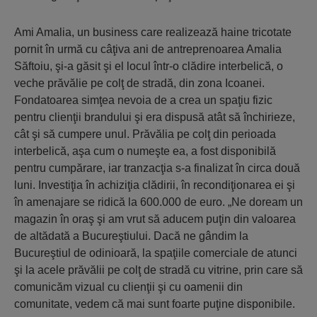
Ami Amalia, un business care realizează haine tricotate
pornit în urmă cu câţiva ani de antreprenoarea Amalia
Săftoiu, şi-a găsit şi el locul într-o clădire interbelică, o
veche prăvălie pe colţ de stradă, din zona Icoanei.
Fondatoarea simţea nevoia de a crea un spaţiu fizic
pentru clienţii brandului şi era dispusă atât să închirieze,
cât şi să cumpere unul. Prăvălia pe colţ din perioada
interbelică, aşa cum o numeşte ea, a fost disponibilă
pentru cumpărare, iar tranzacţia s-a finalizat în circa două
luni. Investiţia în achiziţia clădirii, în recondiţionarea ei şi
în amenajare se ridică la 600.000 de euro. „Ne doream un
magazin în oraş şi am vrut să aducem puţin din valoarea
de altădată a Bucureştiului. Dacă ne gândim la
Bucureştiul de odinioară, la spaţiile comerciale de atunci
şi la acele prăvălii pe colţ de stradă cu vitrine, prin care să
comunicăm vizual cu clienţii şi cu oamenii din
comunitate, vedem că mai sunt foarte puţine disponibile.