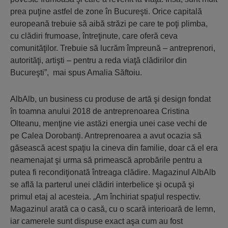
prea puţine astfel de zone în Bucureşti. Orice capitală
europeană trebuie să aibă străzi pe care te poţi plimba,
cu clădiri frumoase, întreţinute, care oferă ceva
comunităţilor. Trebuie să lucrăm împreună – antreprenori,
autorităţi, artişti – pentru a reda viaţă clădirilor din
Bucureşti”, mai spus Amalia Săftoiu.
AlbAlb, un business cu produse de artă şi design fondat
în toamna anului 2018 de antreprenoarea Cristina
Olteanu, menţine vie astăzi energia unei case vechi de
pe Calea Dorobanţi. Antreprenoarea a avut ocazia să
găsească acest spaţiu la cineva din familie, doar că el era
neamenajat şi urma să primească aprobările pentru a
putea fi recondiţionată întreaga clădire. Magazinul AlbAlb
se află la parterul unei clădiri interbelice şi ocupă şi
primul etaj al acesteia. „Am închiriat spaţiul respectiv.
Magazinul arată ca o casă, cu o scară interioară de lemn,
iar camerele sunt dispuse exact aşa cum au fost