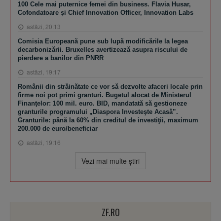
100 Cele mai puternice femei din business. Flavia Husar,
Cofondatoare şi Chief Innovation Officer, Innovation Labs
astăzi, 20:13
Comisia Europeană pune sub lupă modificările la legea
decarbonizării. Bruxelles avertizează asupra riscului de
pierdere a banilor din PNRR
astăzi, 19:17
Românii din străinătate ce vor să dezvolte afaceri locale prin
firme noi pot primi granturi. Bugetul alocat de Ministerul
Finanţelor: 100 mil. euro. BID, mandatată să gestioneze
granturile programului „Diaspora Investeşte Acasă”.
Granturile: până la 60% din creditul de investiţii, maximum
200.000 de euro/beneficiar
astăzi, 19:16
Vezi mai multe ştiri
ZF.RO