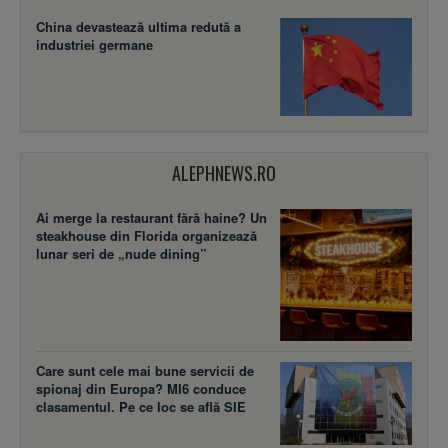
China devastează ultima redută a
industriei germane
ALEPHNEWS.RO
Ai merge la restaurant fără haine? Un
steakhouse din Florida organizează
lunar seri de „nude dining”
Care sunt cele mai bune servicii de
spionaj din Europa? MI6 conduce
clasamentul. Pe ce loc se află SIE