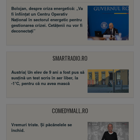
Bolojan, despre criza energetică: „Va
fi înființat un Centru Operativ
Național în sectorul energetic pentru
gestionarea crizei. Cetățenii nu vor fi
deconectați”
SMARTRADIO.RO
Austria| Un elev de 9 ani a fost pus să
susţină un test scris în aer liber, la
-1°C, pentru că nu avea mască
COMEDYMALL.RO
Vremuri triste. Şi păcănelele se
închid.