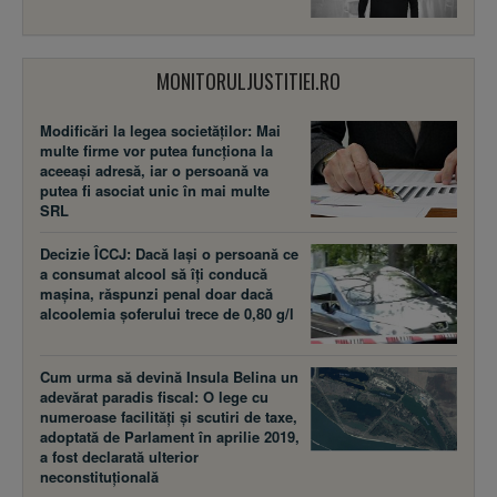
MONITORULJUSTITIEI.RO
Modificări la legea societăţilor: Mai
multe firme vor putea funcţiona la
aceeaşi adresă, iar o persoană va
putea fi asociat unic în mai multe
SRL
Decizie ÎCCJ: Dacă laşi o persoană ce
a consumat alcool să îţi conducă
maşina, răspunzi penal doar dacă
alcoolemia şoferului trece de 0,80 g/l
Cum urma să devină Insula Belina un
adevărat paradis fiscal: O lege cu
numeroase facilităţi şi scutiri de taxe,
adoptată de Parlament în aprilie 2019,
a fost declarată ulterior
neconstituţională