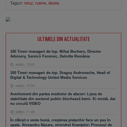
Taguri:
refuz
,
rusine
,
deces
ULTIMELE DIN ACTUALITATE
100 Tineri manageri de top. Mihai Bucheru, Director
Advisory, Servicii Forensic, Deloitte România
astăzi, 13:00
100 Tineri manageri de top. Dragoş Andronache, Head of
Digital & Technology United Media Services
astăzi, 12:00
Avertisment din partea mediului de afaceri: Lipsa de
stabilitate din sectorul public blochează banii. Ei există, dar
nu circulă VIDEO
astăzi, 11:46
În sfârşit o veste bună, creşterea preţurilor face un pas în
spate. Alexandru Nazare, ministrul finanţelor: Procesul de