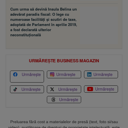
Cum urma să devină Insula Belina un
adevărat paradis fiscal: O lege cu
numeroase facilităţi şi scutiri de taxe,
adoptată de Parlament în aprilie 2019,
a fost declarată ulterior
neconstituţională
URMĂREȘTE BUSINESS MAGAZIN
Urmărește
Urmărește
Urmărește
Urmărește
Urmărește
Urmărește
Urmărește
Preluarea fără cost a materialelor de presă (text, foto si/sau
video), purtătoare de drepturi de proprietate intelectuală, este