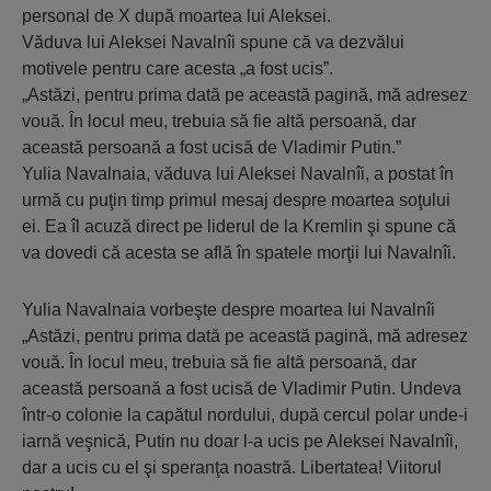
personal de X după moartea lui Aleksei.
Văduva lui Aleksei Navalnîi spune că va dezvălui
motivele pentru care acesta „a fost ucis”.
„Astăzi, pentru prima dată pe această pagină, mă adresez
vouă. În locul meu, trebuia să fie altă persoană, dar
această persoană a fost ucisă de Vladimir Putin.”
Yulia Navalnaia, văduva lui Aleksei Navalnîi, a postat în
urmă cu puţin timp primul mesaj despre moartea soţului
ei. Ea îl acuză direct pe liderul de la Kremlin şi spune că
va dovedi că acesta se află în spatele morţii lui Navalnîi.
Yulia Navalnaia vorbeşte despre moartea lui Navalnîi
„Astăzi, pentru prima dată pe această pagină, mă adresez
vouă. În locul meu, trebuia să fie altă persoană, dar
această persoană a fost ucisă de Vladimir Putin. Undeva
într-o colonie la capătul nordului, după cercul polar unde-i
iarnă veşnică, Putin nu doar l-a ucis pe Aleksei Navalnîi,
dar a ucis cu el şi speranţa noastră. Libertatea! Viitorul