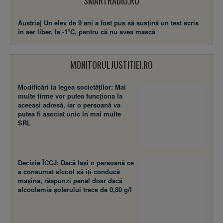
SMARTRADIO.RO
Austria| Un elev de 9 ani a fost pus să susţină un test scris
în aer liber, la -1°C, pentru că nu avea mască
MONITORULJUSTITIEI.RO
Modificări la legea societăţilor: Mai
multe firme vor putea funcţiona la
aceeaşi adresă, iar o persoană va
putea fi asociat unic în mai multe
SRL
Decizie ÎCCJ: Dacă laşi o persoană ce
a consumat alcool să îţi conducă
maşina, răspunzi penal doar dacă
alcoolemia şoferului trece de 0,80 g/l