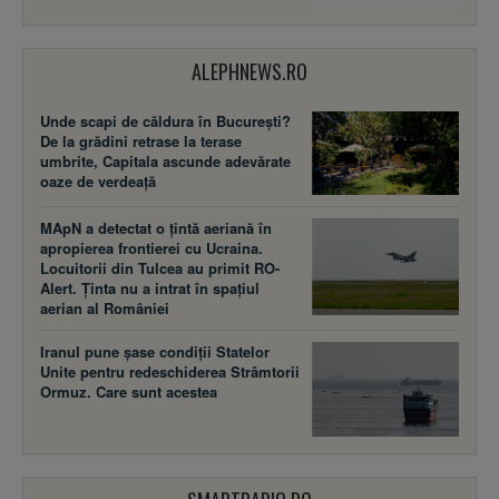
ALEPHNEWS.RO
Unde scapi de căldura în București?
De la grădini retrase la terase
umbrite, Capitala ascunde adevărate
oaze de verdeață
MApN a detectat o țintă aeriană în
apropierea frontierei cu Ucraina.
Locuitorii din Tulcea au primit RO-
Alert. Ținta nu a intrat în spațiul
aerian al României
Iranul pune șase condiții Statelor
Unite pentru redeschiderea Strâmtorii
Ormuz. Care sunt acestea