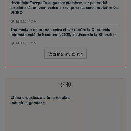
dezinflaţie începe în august-septembrie, iar pe fondul
acestei scăderi vom vedea o revigorare a consumului privat
VIDEO
astăzi, 11:16
Trei medalii de bronz pentru elevii romîni la Olimpiada
Internaţională de Economie 2026, desfăşurată la Shenzhen
astăzi, 11:15
Vezi mai multe ştiri
ZF.RO
China devastează ultima redută a
industriei germane