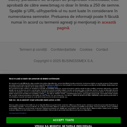
aprobată de către www.bmag.ro doar în limita a 250 de semne.
Spaţiile şi URL-ul/hyperlink-ul nu sunt luate în considerare în
numerotarea semnelor. Preluarea de informaţii poate fi făcută
numai în acord cu termenii agreaţi şi menţionaţi in
această
pagină
.
Termeni și condiții
Confidențialitate
Cookies
Contact
Copyright © 2025 BUSINESSMEX S.A.
Nouă ne pasă ca datele tale personale să rămână confidențiale
Noi și partenerii noștri
589
stocăm și/sau accesăm informații pe dispozitivul dvs., precum identificatorii cookie unici pentru prelucrarea datelor cu caracter personal. Puteți accepta
sau gestiona preferințele dvs. făcând clic mai jos, respectiv vă puteți opune utilizării unui interes legitim în orice moment pe pagina cu politica de confidențialitate. Aceste alegeri vor
fi raportate partenerilor noștri și nu vă vor afecta navigarea.
Mai multe detalii
Noi si partenerii nostri (retelele de socializare si agentiile de publicitate partenere, precum si furnizorii nostri de servicii de date analitice) prelucram date pentru a permite
website-ului sa functioneze, pentru a personaliza continutul si anunturile publicitare afisate in functie de interesele si/sau profilul dvs., pentru a va oferi functionalitati aferente
retelelor de socializare si pentru a analiza traficul pe website. Beneficiati de drepturile prevazute de art. 15-22 din GDPR in legatura cu prelucrarea datelor cu caracter personal.
Aceste drepturi pot fi exercitate prin modalitatea indicata
aici
. Prin click pe “ACCEPT TOATE”, acceptati folosirea tuturor Tehnologiilor de tip Cookie, care implica inclusiv acceptul
dvs. cu privire la stocarea/accesarea informatiilor de catre Vendor-ii cu care colaboram. Prin click pe “VREAU SA MODIFIC SETARILE INDIVIDUAL” puteti schimba preferintele in
mod individual, mai putin cele legate de cookie strict necesare pentru functionarea website-ului.
Atât noi, cât și partenerii noștri prelucrăm datele pentru a oferi:
Stocarea și/sau accesarea informațiilor de pe un dispozitiv. Măsurarea performanței reclamelor. Utilizarea profilurilor pentru selectarea conținutului personalizat. Dezvoltarea și
îmbunătățirea serviciilor. Crearea profilurilor de conținut personalizat. Utilizarea profilurilor pentru selectarea publicității personalizate. Crearea profilurilor pentru publicitate
personalizată. Măsurarea performanței conținutului. Înțelegerea publicului prin statistici sau combinații de date din surse diferite. Utilizarea datelor limitate pentru a selecta
Setări cookies
conținutul. Utilizarea de date limitate pentru a selecta publicitatea. Date precise de geolocație și identificarea prin scanarea dispozitivului.
Listă parteneri (furnizori)
ACCEPT TOATE
VREAU SA MODIFIC SETARILE INDIVIDUAL