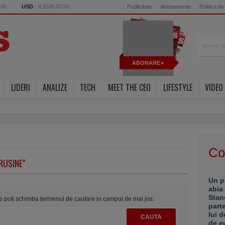
RON
USD
- 4.5595 RON
Publicitate
Abonamente
Politica de
ABONARE
LIDERI
ANALIZE
TECH
MEET THE CEO
LIFESTYLE
VIDEO
Co
RUSINE
"
Un p
abia
Stan
te poti schimba termenul de cautare in campul de mai jos:
part
lui d
de e