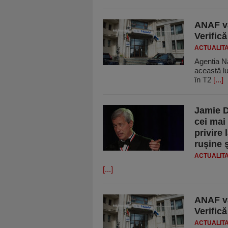
ANAF va
Verific
ACTUALIT
Agentia Na
această lun
în T2
[...]
Jamie D
cei mai
privire 
ruşine 
ACTUALIT
[...]
ANAF va
Verific
ACTUALIT