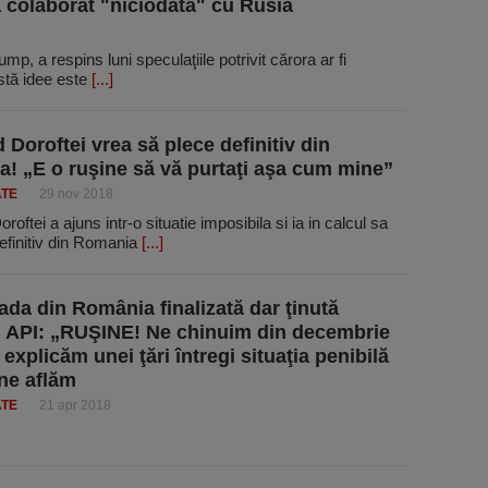
 colaborat "niciodată" cu Rusia
p, a respins luni speculaţiile potrivit cărora ar fi
stă idee este
[...]
 Doroftei vrea să plece definitiv din
! „E o ruşine să vă purtaţi aşa cum mine”
ATE
29 nov 2018
roftei a ajuns intr-o situatie imposibila si ia in calcul sa
efinitiv din Romania
[...]
ada din România finalizată dar ţinută
. API: „RUŞINE! Ne chinuim din decembrie
explicăm unei ţări întregi situaţia penibilă
 ne aflăm
ATE
21 apr 2018