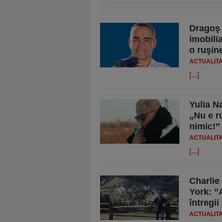
Dragoş 
imobili
o ruşin
ACTUALIT
[...]
Yulia N
„Nu e ru
nimic!”
ACTUALIT
[...]
Charlie
York: ”
întregii
ACTUALIT