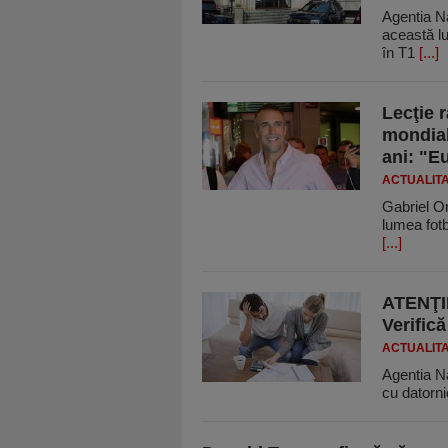
Agentia Na
această lun
în T1
[...]
Lecţie r
mondial.
ani: "E
ACTUALIT
Gabriel O
lumea fotba
[...]
ATENŢIE
Verifică
ACTUALIT
Agentia Na
cu datornic