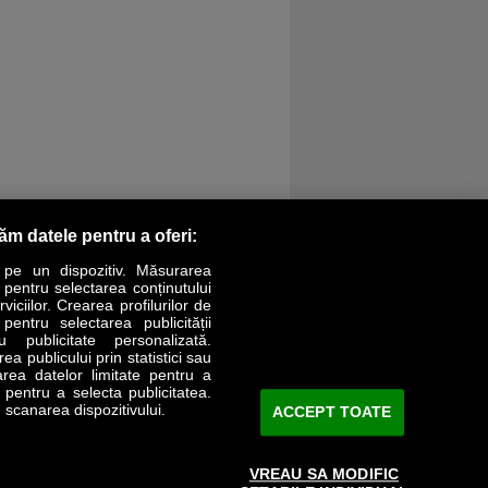
răm datele pentru a oferi:
 pe un dispozitiv. Măsurarea
r pentru selectarea conținutului
iciilor. Crearea profilurilor de
 pentru selectarea publicității
LIFESTYLE
SPECIAL
OPINII
u publicitate personalizată.
a publicului prin statistici sau
area datelor limitate pentru a
Revista Business Magazin
e pentru a selecta publicitatea.
 scanarea dispozitivului.
ACCEPT TOATE
Abonează-te şi primeşte revista acasă
saptămânal
VREAU SA MODIFIC
Discount:
15%