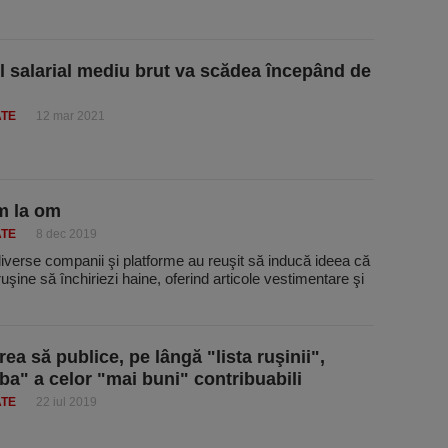
l salarial mediu brut va scădea începând de
ATE
12 mar 2021
m la om
ATE
8 dec 2019
iverse companii şi platforme au reuşit să inducă ideea că
 ruşine să închiriezi haine, oferind articole vestimentare şi
ea să publice, pe lângă "lista ruşinii",
lba" a celor "mai buni" contribuabili
ATE
22 iul 2019