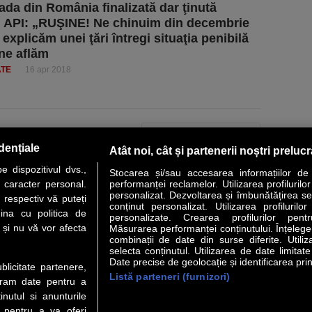
ada din România finalizată dar ţinută
. API: „RUŞINE! Ne chinuim din decembrie
explicăm unei ţări întregi situaţia penibilă
 ne aflăm
ATE
16 apr 2018
PAGINA URMĂTOARE »
dențiale
Atât noi, cât și partenerii noștri preluc
 dispozitivul dvs.,
Stocarea și/sau accesarea informațiilor de
u caracter personal.
performanței reclamelor. Utilizarea profilurilo
personalizat. Dezvoltarea și îmbunătățirea serv
 respectiv vă puteți
conținut personalizat. Utilizarea profilurilor
VER STORY
LIDERI
ANALIZE
HI-TECH
MEET THE CEO
ina cu politica de
personalizate. Crearea profilurilor pentr
i și nu vă vor afecta
Măsurarea performanței conținutului. Înțelegere
combinații de date din surse diferite. Utiliz
uri utile
Servicii
selecta conținutul. Utilizarea de date limitat
Date precise de geolocație și identificarea prin
ublicitate partenere,
Listă parteneri (furnizori)
Financiar
Politica de confidentialitate
Newsletter
ucram date pentru a
 Noi
Termeni si conditii
RSS
nutul si anunturile
t Redactie
About cookies
., pentru a va oferi