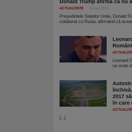
Donald Trump afirmă că nu a
ACTUALITATE
14 ian 2019
Preşedintele Statelor Unite, Donald Trum
colaborat cu Rusia, afirmând că acea
Leonard
România
ACTUALIT
Leonard Do
se mute d
Autostr
închisă
2017 să 
în care
ACTUALIT
[...]