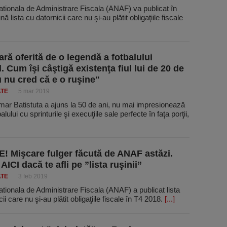
tionala de Administrare Fiscala (ANAF) va publicat în
ă lista cu datornicii care nu şi-au plătit obligaţiile fiscale
ară oferită de o legendă a fotbalului
 Cum îşi câştigă existenţa fiul lui de 20 de
u nu cred că e o ruşine"
ATE
5 mar 2019
mar Batistuta a ajuns la 50 de ani, nu mai impresionează
lului cu sprinturile şi execuţiile sale perfecte în faţa porţii,
! Mişcare fulger făcută de ANAF astăzi.
 AICI dacă te afli pe ”lista ruşinii”
ATE
3 feb 2019
tionala de Administrare Fiscala (ANAF) a publicat lista
ii care nu şi-au plătit obligaţiile fiscale în T4 2018.
[...]