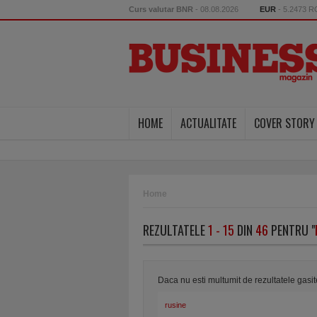
Curs valutar BNR
- 08.08.2026
EUR
- 5.2473 
HOME
ACTUALITATE
COVER STORY
Home
REZULTATELE
1 - 15
DIN
46
PENTRU "
Daca nu esti multumit de rezultatele gasi