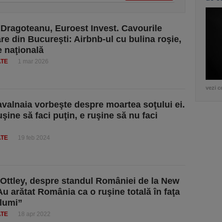
Dragoteanu, Euroest Invest. Cavourile
are din Bucureşti: Airbnb-ul cu bulina roşie,
e naţională
ATE
1 mar 2026
vezi c
avalnaia vorbeşte despre moartea soţului ei.
şine să faci puţin, e ruşine să nu faci
ATE
19 feb 2024
 Ottley, despre standul României de la New
Au arătat România ca o ruşine totală în faţa
 lumi”
ATE
18 apr 2022