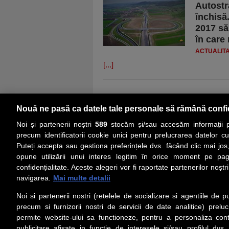
Autostr
închisă
2017 să 
în care
ACTUALIT
[...]
Nouă ne pasă ca datele tale personale să rămână confi
Noi și partenerii noștri
589
stocăm și/sau accesăm informații pe
precum identificatorii cookie unici pentru prelucrarea datelor c
Puteți accepta sau gestiona preferințele dvs. făcând clic mai jos,
PRIMA PAGINĂ
ACTUALITATE
CO
opune utilizării unui interes legitim în orice moment pe pag
confidențialitate. Aceste alegeri vor fi raportate partenerilor noștr
navigarea.
Mai multe detalii
Social
Link-
Noi si partenerii nostri (retelele de socializare si agentiile de p
Z
iarul 
Urmareste-ne pe Facebook
precum si furnizorii nostri de servicii de date analitice) prel
Despre
permite website-ului sa functioneze, pentru a personaliza conti
Contac
publicitare afisate in functie de interesele si/sau profilul dvs