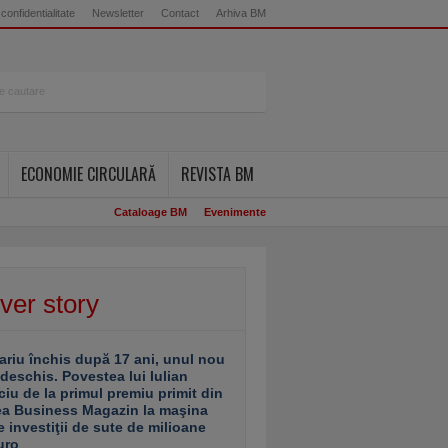
 confidentialitate
Newsletter
Contact
Arhiva BM
ECONOMIE CIRCULARĂ
REVISTA BM
Cataloage BM
Evenimente
ver story
ariu închis după 17 ani, unul nou
 deschis. Povestea lui Iulian
ciu de la primul premiu primit din
ea Business Magazin la maşina
e investiţii de sute de milioane
uro