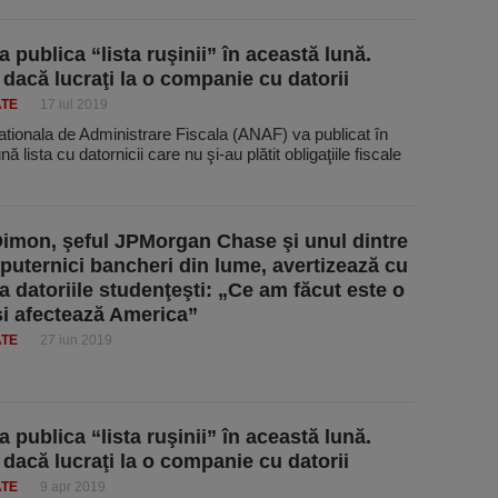
 publica “lista ruşinii” în această lună.
ă dacă lucraţi la o companie cu datorii
ATE
17 iul 2019
tionala de Administrare Fiscala (ANAF) va publicat în
ă lista cu datornicii care nu şi-au plătit obligaţiile fiscale
imon, şeful JPMorgan Chase şi unul dintre
 puternici bancheri din lume, avertizează cu
la datoriile studenţeşti: „Ce am făcut este o
şi afectează America”
ATE
27 iun 2019
 publica “lista ruşinii” în această lună.
ă dacă lucraţi la o companie cu datorii
ATE
9 apr 2019