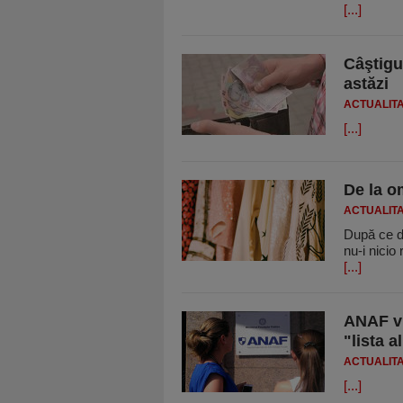
[...]
Câştigu
astăzi
ACTUALIT
[...]
De la o
ACTUALIT
După ce d
nu-i nicio
[...]
ANAF vr
"lista a
ACTUALIT
[...]