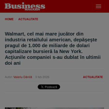
Desch
meniu
HOME
ACTUALITATE
Walmart, cel mai mare jucător din
industria retailului american, depăşeşte
pragul de 1.000 de miliarde de dolari
capitalizare bursieră la New York.
Acţiunile companiei s-au dublat în ultimii
doi ani
Autor:
Valeriu Dănilă
3 feb 2026
ACTUALITATE