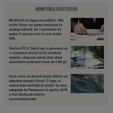
MONITORULJUSTITIEI.RO
Modificări la legea societăţilor: Mai
multe firme vor putea funcţiona la
aceeaşi adresă, iar o persoană va
putea fi asociat unic în mai multe
SRL
Decizie ÎCCJ: Dacă laşi o persoană ce
a consumat alcool să îţi conducă
maşina, răspunzi penal doar dacă
alcoolemia şoferului trece de 0,80 g/l
Cum urma să devină Insula Belina un
adevărat paradis fiscal: O lege cu
numeroase facilităţi şi scutiri de taxe,
adoptată de Parlament în aprilie 2019,
a fost declarată ulterior
neconstituţională