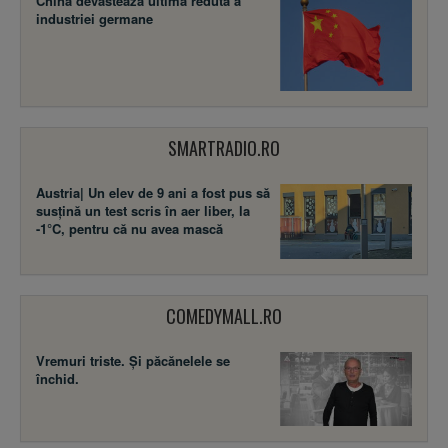
China devastează ultima redută a
industriei germane
SMARTRADIO.RO
Austria| Un elev de 9 ani a fost pus să
susţină un test scris în aer liber, la
-1°C, pentru că nu avea mască
COMEDYMALL.RO
Vremuri triste. Şi păcănelele se
închid.