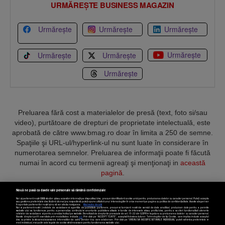
URMĂREȘTE BUSINESS MAGAZIN
Urmărește
Urmărește
Urmărește
Urmărește
Urmărește
Urmărește
Urmărește
Preluarea fără cost a materialelor de presă (text, foto si/sau
video), purtătoare de drepturi de proprietate intelectuală, este
aprobată de către www.bmag.ro doar în limita a 250 de semne.
Spaţiile şi URL-ul/hyperlink-ul nu sunt luate în considerare în
numerotarea semnelor. Preluarea de informaţii poate fi făcută
numai în acord cu termenii agreaţi şi menţionaţi in
această
pagină
.
Nouă ne pasă ca datele tale personale să rămână confidențiale
Noi și partenerii noștri
589
stocăm și/sau accesăm informații pe dispozitivul dvs., precum identificatorii cookie unici pentru prelucrarea datelor cu caracter personal. Puteți accepta
sau gestiona preferințele dvs. făcând clic mai jos, respectiv vă puteți opune utilizării unui interes legitim în orice moment pe pagina cu politica de confidențialitate. Aceste alegeri vor
fi raportate partenerilor noștri și nu vă vor afecta navigarea.
Mai multe detalii
Noi si partenerii nostri (retelele de socializare si agentiile de publicitate partenere, precum si furnizorii nostri de servicii de date analitice) prelucram date pentru a permite
Termeni și condiții
Confidențialitate
Cookies
Contact
website-ului sa functioneze, pentru a personaliza continutul si anunturile publicitare afisate in functie de interesele si/sau profilul dvs., pentru a va oferi functionalitati aferente
retelelor de socializare si pentru a analiza traficul pe website. Beneficiati de drepturile prevazute de art. 15-22 din GDPR in legatura cu prelucrarea datelor cu caracter personal.
Aceste drepturi pot fi exercitate prin modalitatea indicata
aici
. Prin click pe “ACCEPT TOATE”, acceptati folosirea tuturor Tehnologiilor de tip Cookie, care implica inclusiv acceptul
dvs. cu privire la stocarea/accesarea informatiilor de catre Vendor-ii cu care colaboram. Prin click pe “VREAU SA MODIFIC SETARILE INDIVIDUAL” puteti schimba preferintele in
mod individual, mai putin cele legate de cookie strict necesare pentru functionarea website-ului.