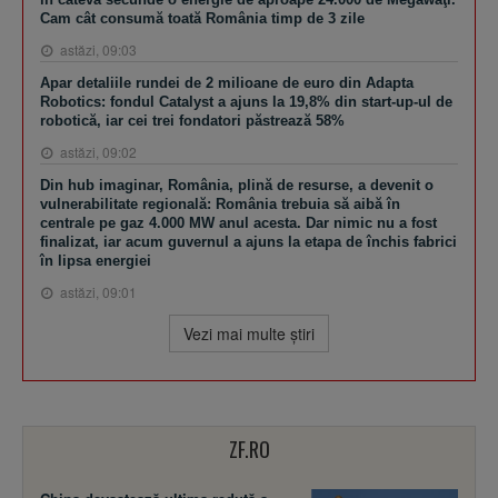
Cam cât consumă toată România timp de 3 zile
astăzi, 09:03
Apar detaliile rundei de 2 milioane de euro din Adapta
Robotics: fondul Catalyst a ajuns la 19,8% din start-up-ul de
robotică, iar cei trei fondatori păstrează 58%
astăzi, 09:02
Din hub imaginar, România, plină de resurse, a devenit o
vulnerabilitate regională: România trebuia să aibă în
centrale pe gaz 4.000 MW anul acesta. Dar nimic nu a fost
finalizat, iar acum guvernul a ajuns la etapa de închis fabrici
în lipsa energiei
astăzi, 09:01
Vezi mai multe ştiri
ZF.RO