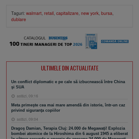
Taguri:
walmart
,
retail
,
capitalizare
,
new york
,
bursa
,
dublare
ULTIMELE DIN ACTUALITATE
Un conflict diplomatic e pe cale să izbucnească între China
şi SUA
astăzi, 09:16
Meta primeşte cea mai mare amendă din istorie, într-un caz
privind siguranţa copiilor
astăzi, 09:04
Dragoş Damian, Terapia Cluj: 24.000 de Megawaţi! Explozia
bombei atomice de la Hiroshima din 6 august 1945 a eliberat
în câteva secunde o energie de aproape 24.000 de Megawaţi.