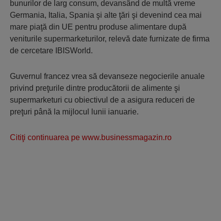
bunurilor de larg consum, devansând de multă vre­me
Germania, Italia, Spania şi alte ţări şi devenind cea mai
mare piaţă din UE pentru produse ali­mentare după
veniturile supermar­ke­tu­rilor, relevă date furnizate de firma
de cercetare IBISWorld.
Guvernul francez vrea să de­van­seze negocierile anuale
privind pre­ţurile dintre producătorii de alimente şi
supermarketuri cu obiectivul de a asigura reduceri de
preţuri până la mijlocul lunii ianuarie.
Citiţi continuarea pe www.businessmagazin.ro