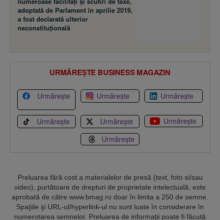
numeroase facilităţi şi scutiri de taxe,
adoptată de Parlament în aprilie 2019,
a fost declarată ulterior
neconstituţională
URMĂREȘTE BUSINESS MAGAZIN
Urmărește
Urmărește
Urmărește
Urmărește
Urmărește
Urmărește
Urmărește
Preluarea fără cost a materialelor de presă (text, foto si/sau
video), purtătoare de drepturi de proprietate intelectuală, este
aprobată de către www.bmag.ro doar în limita a 250 de semne.
Spaţiile şi URL-ul/hyperlink-ul nu sunt luate în considerare în
numerotarea semnelor. Preluarea de informaţii poate fi făcută