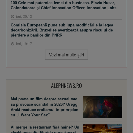
100 Cele mai puternice femei din business. Flavia Husar,
Cofondatoare şi Chief Innovation Officer, Innovation Labs
ieri, 20:13
Comisia Europeană pune sub lupă modificările la legea
decarbonizării. Bruxelles avertizează asupra riscului de
pierdere a banilor din PNRR
ieri, 19:17
Vezi mai multe ştiri
ALEPHNEWS.RO
Mai poate un film despre sexualitate
să provoace scandal în 2026? Gregg
Araki readuce erotismul în prim-plan
cu „I Want Your Sex”
Ai merge la restaurant fără haine? Un
steakhouse din Florida organizează