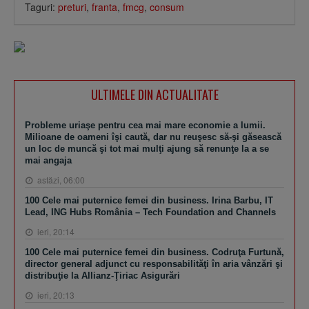
Taguri:
preturi
,
franta
,
fmcg
,
consum
ULTIMELE DIN ACTUALITATE
Probleme uriaşe pentru cea mai mare economie a lumii.
Milioane de oameni îşi caută, dar nu reuşesc să-şi găsească
un loc de muncă şi tot mai mulţi ajung să renunţe la a se
mai angaja
astăzi, 06:00
100 Cele mai puternice femei din business. Irina Barbu, IT
Lead, ING Hubs România – Tech Foundation and Channels
ieri, 20:14
100 Cele mai puternice femei din business. Codruţa Furtună,
director general adjunct cu responsabilităţi în aria vânzări şi
distribuţie la Allianz-Ţiriac Asigurări
ieri, 20:13