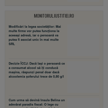
MONITORULJUSTITIEI.RO
Modificări la legea societăţilor: Mai
multe firme vor putea funcţiona la
aceeaşi adresă, iar o persoană va
putea fi asociat unic în mai multe
SRL
Decizie ÎCCJ: Dacă laşi o persoană ce
a consumat alcool să îţi conducă
maşina, răspunzi penal doar dacă
alcoolemia şoferului trece de 0,80 g/l
Cum urma să devină Insula Belina un
adevărat paradis fiscal: O lege cu