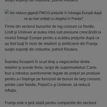
susţin experţii din industrie, potrivit Reuters.
Firme din sectorul bunurilor de lag consum ca Nestle,
Lindt şi Unilever ar putea intra sub presiune crescândă la
nivelul întregii Europe pentru a scădea preţurile după ce
au fost luaţi în vizor de retailerii şi politicienii din Franţa,
susţin experţii din industrie, potrivit Reuters.
Înaintea începerii în scurt timp a negocierilor dintre
retaileri şi aceste firme, lanţul de supermarketuri Carre­
four a introdus avertismente legate de preţuri pe produse
pentru a-i împinge pe furnizorii de bunuri de larg consum,
printre care Nestle, PepsiCo şi Unilever, să reducă
inflaţia.
Franţa este o ţară vitală pentru companiile din sectorul