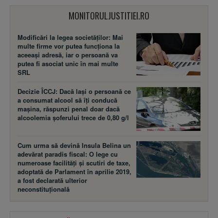
MONITORULJUSTITIEI.RO
Modificări la legea societăţilor: Mai
multe firme vor putea funcţiona la
aceeaşi adresă, iar o persoană va
putea fi asociat unic în mai multe
SRL
Decizie ÎCCJ: Dacă laşi o persoană ce
a consumat alcool să îţi conducă
maşina, răspunzi penal doar dacă
alcoolemia şoferului trece de 0,80 g/l
Cum urma să devină Insula Belina un
adevărat paradis fiscal: O lege cu
numeroase facilităţi şi scutiri de taxe,
adoptată de Parlament în aprilie 2019,
a fost declarată ulterior
neconstituţională