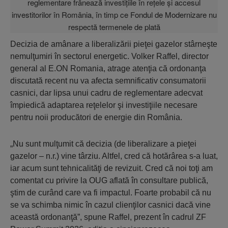
Decizia de amânare a liberalizării pieţei gazelor stârneşte
nemulţumiri în sectorul energetic. Volker Raffel, director
general al E.ON Romania, atrage atenţia că ordonanţa
discutată recent nu va afecta semnificativ consumatorii
casnici, dar lipsa unui cadru de reglementare adecvat
împiedică adaptarea reţelelor şi investiţiile necesare
pentru noii producători de energie din România.
„Nu sunt mulţumit că decizia (de liberalizare a pieţei
gazelor – n.r.) vine târziu. Altfel, cred că hotărârea s-a luat,
iar acum sunt tehnicalităţi de revizuit. Cred că noi toţi am
comentat cu privire la OUG aflată în consultare publică,
ştim de curând care va fi impactul. Foarte probabil că nu
se va schimba nimic în cazul clienţilor casnici dacă vine
această ordonanţă”, spune Raffel, prezent în cadrul ZF