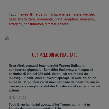
Taguri:
investitii
,
refuz
,
romania
,
energie
,
retele
,
decizie
,
gaze
,
liberalizare
,
ordonanta
,
piata
,
adaptare
,
amanare
,
atragere
,
consumatori
,
director general
ULTIMELE DIN ACTUALITATE
Greg Abel, urmaşul legendarului Warren Buffett la
conducerea gigantului Berkshire Hathaway, a început să
cheltuiască din cei 366 mld. dolari, cât are fondul de
investiţii în cont. Abel a investit aproape 20 mld. dolari pe
bursă în T2, punând capăt unei perioade de peste trei ani în
care în care conglomeratul din Omaha a fost vânzător net de
acţiuni
ieri, 21:02
Todd Blanche, fostul avocat al lui Trump, confirmat în
funcţia de procuror general al SUA