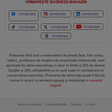
URMĂREȘTE BUSINESS MAGAZIN
Urmărește
Urmărește
Urmărește
Urmărește
Urmărește
Urmărește
Urmărește
Preluarea fără cost a materialelor de presă (text, foto si/sau
video), purtătoare de drepturi de proprietate intelectuală, este
aprobată de către www.bmag.ro doar în limita a 250 de semne.
Spaţiile şi URL-ul/hyperlink-ul nu sunt luate în considerare în
numerotarea semnelor. Preluarea de informaţii poate fi făcută
numai în acord cu termenii agreaţi şi menţionaţi in
această
pagină
.
Termeni și condiții
Confidențialitate
Cookies
Contact