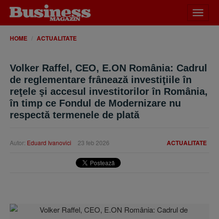
Desch
meniu
HOME
ACTUALITATE
Volker Raffel, CEO, E.ON România: Cadrul
de reglementare frânează investiţiile în
reţele şi accesul investitorilor în România,
în timp ce Fondul de Modernizare nu
respectă termenele de plată
Autor:
Eduard Ivanovici
23 feb 2026
ACTUALITATE