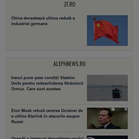
ZF.RO
China devastează ultima redută a
industriei germane
ALEPHNEWS.RO
Iranul pune șase condiții Statelor
Unite pentru redeschiderea Strâmtorii
Ormuz. Care sunt acestea
Elon Musk refuză cererea Ucrainei de
a utiliza Starlink în atacurile asupra
Rusiei
OpenAI a întrerupt dezvoltarea noului