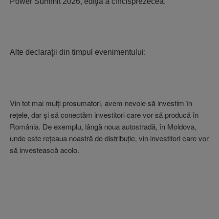
Power Summit 2026, ediţia a cincisprezecea.
Alte declaraţii din timpul evenimentului:
Vin tot mai mulţi prosumatori, avem nevoie să investim în
reţele, dar şi să conectăm investitori care vor să producă în
România. De exemplu, lângă noua autostradă, în Moldova,
unde este reţeaua noastră de distribuţie, vin investitori care vor
să investească acolo.