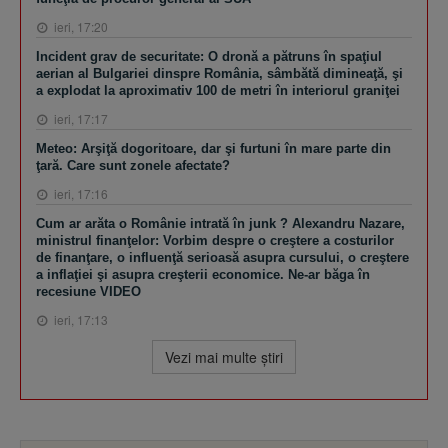
ieri, 17:20
Incident grav de securitate: O dronă a pătruns în spaţiul
aerian al Bulgariei dinspre România, sâmbătă dimineaţă, şi
a explodat la aproximativ 100 de metri în interiorul graniţei
ieri, 17:17
Meteo: Arşiţă dogoritoare, dar şi furtuni în mare parte din
ţară. Care sunt zonele afectate?
ieri, 17:16
Cum ar arăta o Românie intrată în junk ? Alexandru Nazare,
ministrul finanţelor: Vorbim despre o creştere a costurilor
de finanţare, o influenţă serioasă asupra cursului, o creştere
a inflaţiei şi asupra creşterii economice. Ne-ar băga în
recesiune VIDEO
ieri, 17:13
Vezi mai multe ştiri