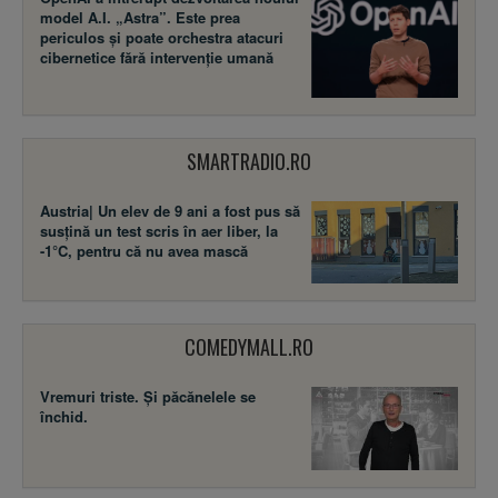
model A.I. „Astra”. Este prea
periculos și poate orchestra atacuri
cibernetice fără intervenție umană
SMARTRADIO.RO
Austria| Un elev de 9 ani a fost pus să
susţină un test scris în aer liber, la
-1°C, pentru că nu avea mască
COMEDYMALL.RO
Vremuri triste. Şi păcănelele se
închid.