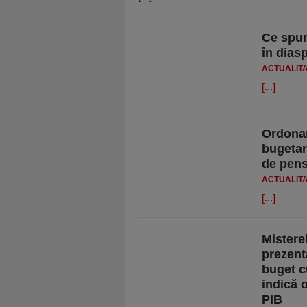
Ce spun
în dias
ACTUALIT
[...]
Ordonan
bugetar 
de pensi
ACTUALIT
[...]
Mistere
prezent
buget c
indică 
PIB