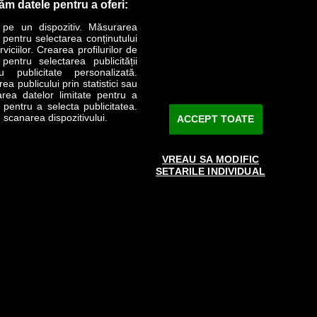
răm datele pentru a oferi:
 pe un dispozitiv. Măsurarea
r pentru selectarea conținutului
iciilor. Crearea profilurilor de
 pentru selectarea publicității
LIFESTYLE
SPECIAL
OPINII
u publicitate personalizată.
a publicului prin statistici sau
area datelor limitate pentru a
Revista Business Magazin
e pentru a selecta publicitatea.
 scanarea dispozitivului.
ACCEPT TOATE
Abonează-te şi primeşte revista acasă
saptămânal
VREAU SA MODIFIC
Discount:
15%
SETARILE INDIVIDUAL
Arhivă revistă
ABONARE
e către www.bmag.ro doar în limita a 250 de semne. Spaţiile şi URL-
 cu termenii agreaţi şi menţionaţi in
această pagină
.