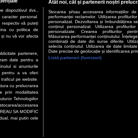
dențiale
Atât noi, cât și partenerii noștri preluc
 dispozitivul dvs.,
Stocarea și/sau accesarea informațiilor de
u caracter personal.
performanței reclamelor. Utilizarea profilurilo
personalizat. Dezvoltarea și îmbunătățirea serv
 respectiv vă puteți
conținut personalizat. Utilizarea profilurilor
VER STORY
LIDERI
ANALIZE
HI-TECH
MEET THE CEO
ina cu politica de
personalizate. Crearea profilurilor pentr
i și nu vă vor afecta
Măsurarea performanței conținutului. Înțelegere
combinații de date din surse diferite. Utiliz
uri utile
Servicii
selecta conținutul. Utilizarea de date limitat
Date precise de geolocație și identificarea prin
ublicitate partenere,
Listă parteneri (furnizori)
Financiar
Politica de confidentialitate
Newsletter
ucram date pentru a
 Noi
Termeni si conditii
RSS
nutul si anunturile
t Redactie
About cookies
., pentru a va oferi
t Marketing
 traficul pe website.
atura cu prelucrarea
 Vanzari
te prin modalitatea
ente print
uturor Tehnologiilor
orii BM
a stocarea/accesarea
pe “VREAU SA MODIFIC
ual, mai putin cele
eo), purtătoare de drepturi de proprietate intelectuală, este aprobată d
rotarea semnelor. Preluarea de informaţii poate fi făcută numai în acord