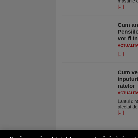
măsurile c
[...]
Cum ara
Pensiile
vor fi î
ACTUALIT
[...]
Cum ved
inputur
ratelor
ACTUALIT
Lanţul dint
afectat de
[...]