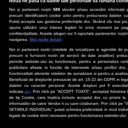
Nouă ne pasă ca datele tale personale să rămână confi
Noi și partenerii noștri
589
stocăm și/sau accesăm informații pe
precum identificatorii cookie unici pentru prelucrarea datelor c
Puteți accepta sau gestiona preferințele dvs. făcând clic mai jos,
PRIMA PAGINĂ
ACTUALITATE
CO
opune utilizării unui interes legitim în orice moment pe pag
confidențialitate. Aceste alegeri vor fi raportate partenerilor noștr
navigarea.
Mai multe detalii
Social
Link-
Noi si partenerii nostri (retelele de socializare si agentiile de p
Z
iarul 
Urmareste-ne pe Facebook
precum si furnizorii nostri de servicii de date analitice) prel
Despre
permite website-ului sa functioneze, pentru a personaliza conti
Contac
publicitare afisate in functie de interesele si/sau profilul dvs
Contac
functionalitati aferente retelelor de socializare si pentru a analiza
Beneficiati de drepturile prevazute de art. 15-22 din GDPR in leg
Contact
datelor cu caracter personal. Aceste drepturi pot fi exercita
Abonam
indicata
. Prin click pe “ACCEPT TOATE”, acceptati folosirea t
aici
Redact
de tip Cookie, care implica inclusiv acceptul dvs. cu privire l
informatiilor de catre Vendor-ii cu care colaboram. Prin click 
Setări cookies
SETARILE INDIVIDUAL” puteti schimba preferintele in mod individ
Preluarea fără cost a materialelor de presă (text, foto si/sau vid
ul/hyperlink-ul nu sunt luate în considerare în nume
legate de cookie strict necesare pentru functionarea website-ului.