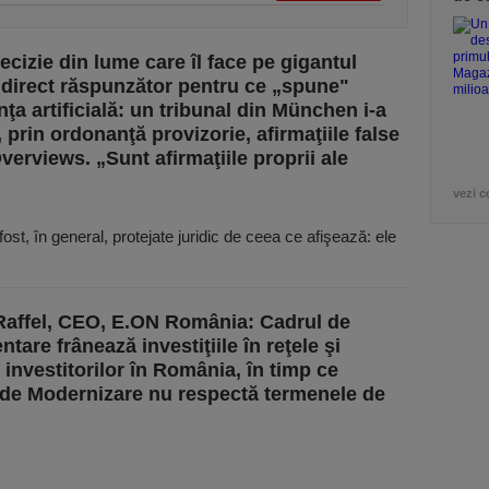
ecizie din lume care îl face pe gigantul
direct răspunzător pentru ce „spune"
nţa artificială: un tribunal din München i-a
, prin ordonanţă provizorie, afirmaţiile false
verviews. „Sunt afirmaţiile proprii ale
vezi c
t, în general, protejate juridic de ceea ce afişează: ele
Raffel, CEO, E.ON România: Cadrul de
tare frânează investiţiile în reţele şi
 investitorilor în România, în timp ce
de Modernizare nu respectă termenele de