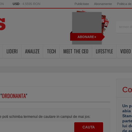
RON
USD
- 4.5595 RON
Publicitate
Abonamente
Politica de
ABONARE
LIDERI
ANALIZE
TECH
MEET THE CEO
LIFESTYLE
VIDEO
Co
"
ORDONANTA
"
Un p
abia
Stan
te poti schimba termenul de cautare in campul de mai jos:
part
lui d
de e