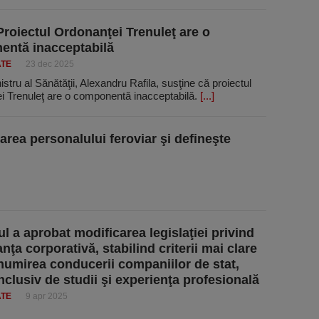
 Proiectul Ordonanţei Trenuleţ are o
ntă inacceptabilă
ATE
23 dec 2025
istru al Sănătăţii, Alexandru Rafila, susţine că proiectul
i Trenuleţ are o componentă inacceptabilă.
[...]
rea personalului feroviar şi defineşte
l a aprobat modificarea legislaţiei privind
ţa corporativă, stabilind criterii mai clare
numirea conducerii companiilor de stat,
inclusiv de studii şi experienţa profesională
ATE
9 apr 2025