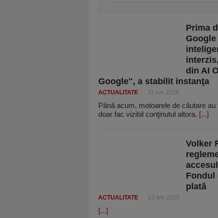
Prima d
Google 
intelige
interzis
din AI O
Google", a stabilit instanţa
ACTUALITATE
11 iun 2026
Până acum, motoarele de căutare au fos
doar fac vizibil conţinutul altora.
[...]
Volker 
reglemen
accesul
Fondul 
plată
ACTUALITATE
23 feb 2026
[...]