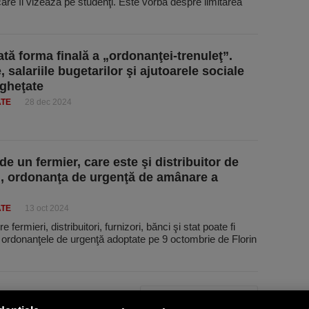
are îi vizează pe studenţi. Este vorba despre limitarea
tă forma finală a „ordonanţei-trenuleţ”.
, salariile bugetarilor şi ajutoarele sociale
ngheţate
ATE
28 dec 2024
e un fermier, care este şi distribuitor de
i, ordonanţa de urgenţă de amânare a
ATE
13 oct 2024
re fermieri, distribuitori, furnizori, bănci şi stat poate fi
 ordonanţele de urgenţă adoptate pe 9 octombrie de Florin
PAGINA URMĂTOARE »