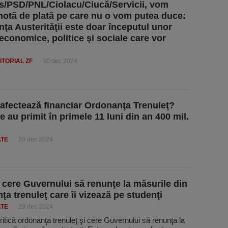
s/PSD/PNL/Ciolacu/Ciucă/Servicii, vom
notă de plată pe care nu o vom putea duce:
ţa Austerităţii este doar începutul unor
 economice, politice şi sociale care vor
ITORIAL ZF
30 dec 2024
afectează financiar Ordonanţa Trenuleţ?
e au primit în primele 11 luni din an 400 mil.
ATE
29 dec 2024
ere Guvernului să renunţe la măsurile din
ţa trenuleţ care îi vizează pe studenţi
ATE
29 dec 2024
ică ordonanţa trenuleţ şi cere Guvernului să renunţa la