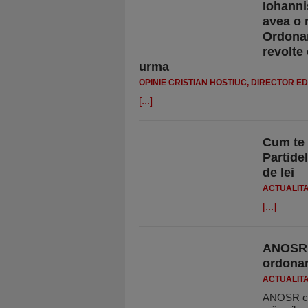
Iohanni
avea o 
Ordonan
revolte
urma
OPINIE CRISTIAN HOSTIUC, DIRECTOR ED
[...]
Cum te 
Partidel
de lei
ACTUALIT
[...]
ANOSR c
ordonan
ACTUALIT
ANOSR crit