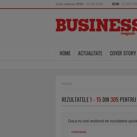
Curs valutar BNR
- 07.08.2026
EUR
- 5.2473 
HOME
ACTUALITATE
COVER STORY
Home
REZULTATELE
1 - 15
DIN
305
PENTRU 
Daca nu esti multumit de rezultatele gasi