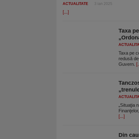
ACTUALITATE
3 ian 2025
[...]
Taxa pe
„Ordona
ACTUALIT
Taxa pe co
redusă de 
Guvern.
[.
Tanczos
„trenul
ACTUALIT
„Situaţia 
Finanţelo
[...]
Din cauz