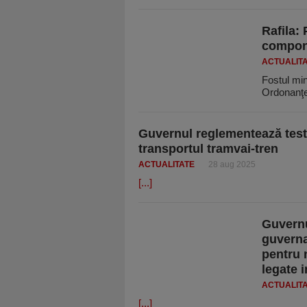
Rafila:
compone
ACTUALIT
Fostul min
Ordonanţe
Guvernul reglementează testa
transportul tramvai-tren
ACTUALITATE
28 aug 2025
[...]
Guvernu
guvernan
pentru 
legate 
ACTUALIT
[...]