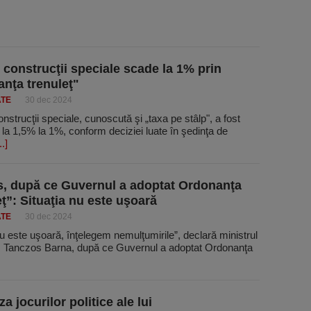
 construcţii speciale scade la 1% prin
nţa trenuleţ"
ATE
30 dec 2024
nstrucţii speciale, cunoscută şi „taxa pe stâlp", a fost
la 1,5% la 1%, conform deciziei luate în şedinţa de
..]
, după ce Guvernul a adoptat Ordonanţa
eţ”: Situaţia nu este uşoară
ATE
30 dec 2024
nu este uşoară, înţelegem nemulţumirile”, declară ministrul
r, Tanczos Barna, după ce Guvernul a adoptat Ordonanţa
a jocurilor politice ale lui