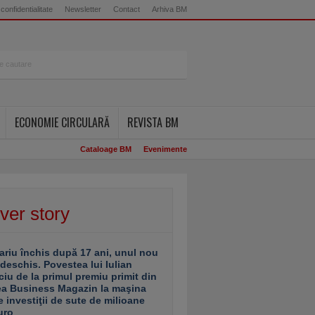
 confidentialitate
Newsletter
Contact
Arhiva BM
ECONOMIE CIRCULARĂ
REVISTA BM
Cataloage BM
Evenimente
ver story
ariu închis după 17 ani, unul nou
 deschis. Povestea lui Iulian
ciu de la primul premiu primit din
ea Business Magazin la maşina
e investiţii de sute de milioane
uro