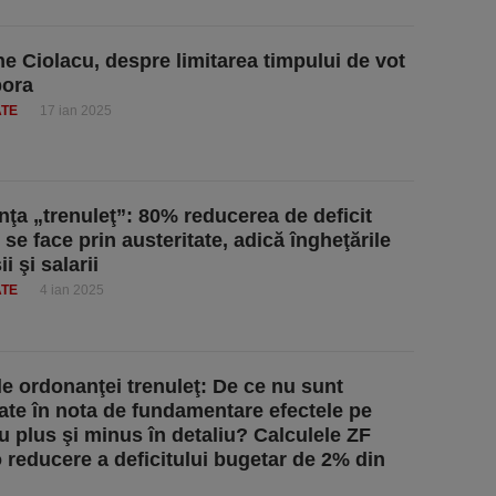
e Ciolacu, despre limitarea timpului de vot
pora
ATE
17 ian 2025
ţa „trenuleţ”: 80% reducerea de deficit
se face prin austeritate, adică îngheţările
i şi salarii
ATE
4 ian 2025
le ordonanţei trenuleţ: De ce nu sunt
ate în nota de fundamentare efectele pe
u plus şi minus în detaliu? Calculele ZF
o reducere a deficitului bugetar de 2% din