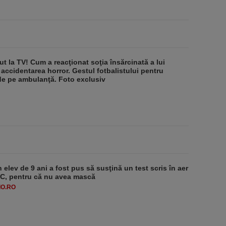
ut la TV! Cum a reacţionat soţia însărcinată a lui
 accidentarea horror. Gestul fotbalistului pentru
de pe ambulanţă. Foto exclusiv
 elev de 9 ani a fost pus să susţină un test scris în aer
-1°C, pentru că nu avea mască
O.RO