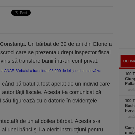
 Constanţa. Un bărbat de 32 de ani din Eforie a
scroci care se prezentau drept inspector fiscal
ins să transfere banii într-un cont privat.
ULTIM
100 T
Ciung
, când bărbatul a fost apelat de un individ care
Palla
astă
 autorităţii fiscale. Acesta i-a comunicat că
l său figurează cu o datorie în evidenţele
100 T
Buche
Foren
astă
ntactată de un al doilea bărbat. Acesta s-a
Cum 
 unei bănci şi i-a oferit instrucţiuni pentru
imobi