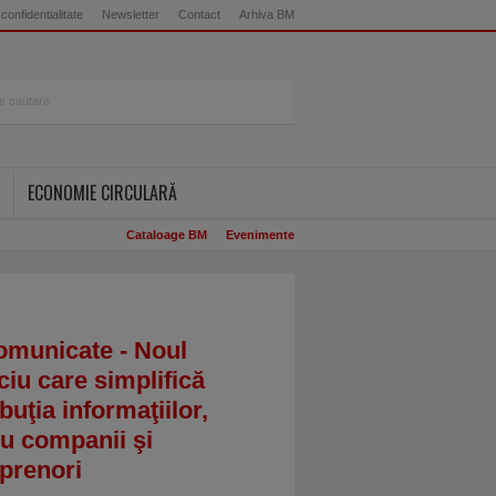
 confidentialitate
Newsletter
Contact
Arhiva BM
ECONOMIE CIRCULARĂ
Cataloage BM
Evenimente
omunicate - Noul
ciu care simplifică
ibuţia informaţiilor,
u companii şi
prenori