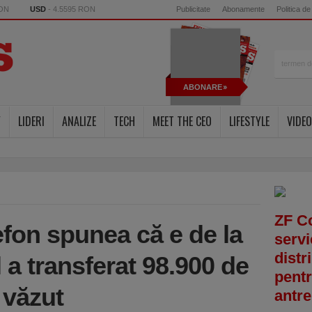
RON
USD
- 4.5595 RON
Publicitate
Abonamente
Politica de
ABONARE
Y
LIDERI
ANALIZE
TECH
MEET THE CEO
LIFESTYLE
VIDEO
ZF C
efon spunea că e de la
servi
distr
a transferat 98.900 de
pentr
i văzut
antre