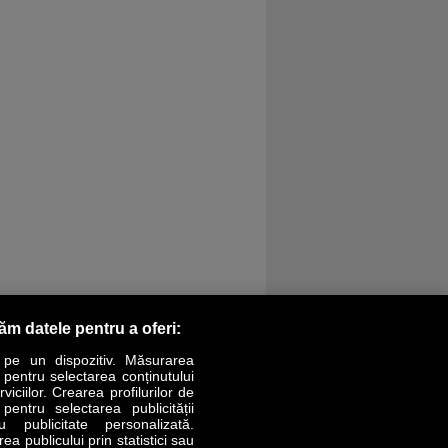
răm datele pentru a oferi:
 pe un dispozitiv. Măsurarea
r pentru selectarea conținutului
iciilor. Crearea profilurilor de
 pentru selectarea publicității
LIFESTYLE
SPECIAL
OPINII
u publicitate personalizată.
a publicului prin statistici sau