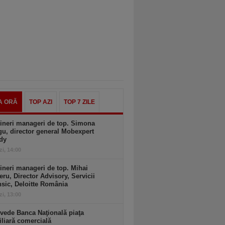
A ORĂ
TOP AZI
TOP 7 ZILE
ineri manageri de top. Simona
u, director general Mobexpert
dy
zi, 14:00
ineri manageri de top. Mihai
ru, Director Advisory, Servicii
sic, Deloitte România
zi, 13:00
vede Banca Naţională piaţa
liară comercială