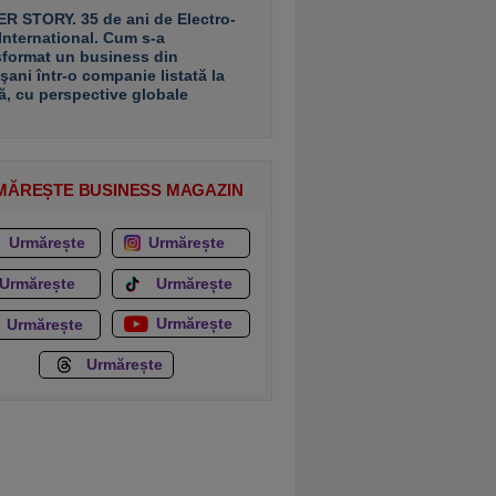
R STORY. 35 de ani de Electro-
 International. Cum s-a
sformat un business din
şani într-o companie listată la
ă, cu perspective globale
MĂREȘTE BUSINESS MAGAZIN
Urmărește
Urmărește
Urmărește
Urmărește
Urmărește
Urmărește
Urmărește