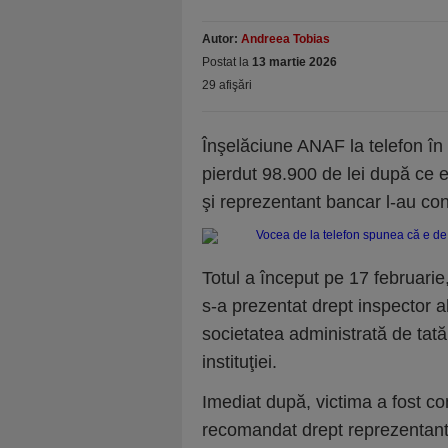
Autor:
Andreea Tobias
Postat la
13 martie 2026
29 afişări
Înşelăciune ANAF la telefon în
pierdut 98.900 de lei după ce e
şi reprezentant bancar l-au conv
Totul a început pe 17 februarie
s-a prezentat drept inspector al
societatea administrată de tată
instituţiei.
Imediat după, victima a fost co
recomandat drept reprezentant al