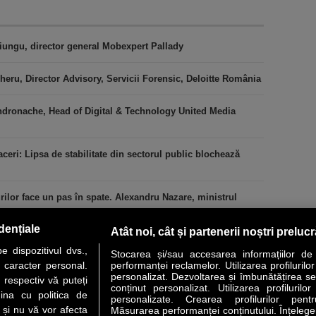
iungu, director general Mobexpert Pallady
heru, Director Advisory, Servicii Forensic, Deloitte România
ndronache, Head of Digital & Technology United Media
ceri: Lipsa de stabilitate din sectorul public blochează
urilor face un pas în spate. Alexandru Nazare, ministrul
dențiale
Atât noi, cât și partenerii noștri preluc
 dispozitivul dvs.,
Stocarea și/sau accesarea informațiilor de
u caracter personal.
performanței reclamelor. Utilizarea profilurilo
personalizat. Dezvoltarea și îmbunătățirea serv
 respectiv vă puteți
conținut personalizat. Utilizarea profilurilor
VER STORY
LIDERI
ANALIZE
HI-TECH
MEET THE CEO
ina cu politica de
personalizate. Crearea profilurilor pentr
i și nu vă vor afecta
Măsurarea performanței conținutului. Înțelegere