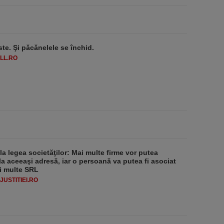
ste. Şi păcănelele se închid.
LL.RO
 la legea societăţilor: Mai multe firme vor putea
la aceeaşi adresă, iar o persoană va putea fi asociat
i multe SRL
USTITIEI.RO