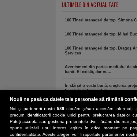
ULTIMELE DIN ACTUALITATE
100 Tineri manageri de top. Simona C
100 Tineri manageri de top. Mihai Buc
100 Tineri manageri de top. Dragoş A
Services
Avertisment din partea mediului de afa
banii. Ei există, dar nu...
În sfârşit o veste bună, creşterea preţ
finanţelor: Procesul de...
Nouă ne pasă ca datele tale personale să rămână confi
Noi și partenerii noștri
589
stocăm și/sau accesăm informații pe
precum identificatorii cookie unici pentru prelucrarea datelor c
Puteți accepta sau gestiona preferințele dvs. făcând clic mai jos,
PRIMA PAGINĂ
ACTUALITATE
CO
opune utilizării unui interes legitim în orice moment pe pag
confidențialitate. Aceste alegeri vor fi raportate partenerilor noștr