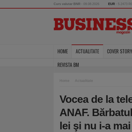
Curs valutar BNR
- 09.08.2026
EUR
- 5.2473 
HOME
ACTUALITATE
COVER STOR
REVISTA BM
Home
Actualitate
Vocea de la tel
ANAF. Bărbatul 
lei şi nu i-a ma