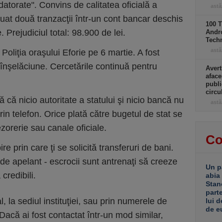
datorate". Convins de calitatea oficială a
astă
ctuat două tranzacţii într-un cont bancar deschis
100 T
Prejudiciul total: 98.900 de lei.
Andro
Tech
astă
 Poliţia oraşului Eforie pe 6 martie. A fost
înşelăciune. Cercetările continuă pentru
Avert
aface
publi
circ
ă că nicio autoritate a statului şi nicio bancă nu
astă
 prin telefon. Orice plată către bugetul de stat se
ezorerie sau canale oficiale.
Co
e prin care ţi se solicită transferuri de bani.
de apelant - escrocii sunt antrenaţi să creeze
Un p
credibili.
abia
Stan
part
l, la sediul instituţiei, sau prin numerele de
lui d
de e
. Dacă ai fost contactat într-un mod similar,