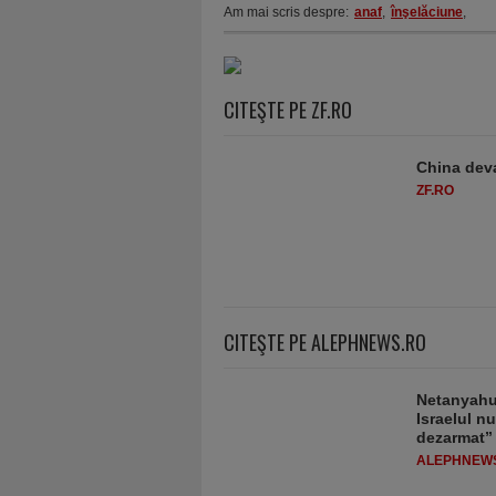
Am mai scris despre:
anaf
,
înşelăciune
,
CITEŞTE PE ZF.RO
China deva
ZF.RO
CITEŞTE PE ALEPHNEWS.RO
Netanyahu 
Israelul n
dezarmat”
ALEPHNEW