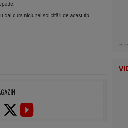
repede.
ai curs niciunei solicitări de acest tip.
vezi c
VI
AGAZIN