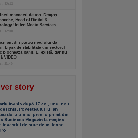
zi, 12:33
ineri manageri de top. Dragoş
nache, Head of Digital &
nology United Media Services
zi, 12:00
isment din partea mediului de
ri: Lipsa de stabilitate din sectorul
c blochează banii. Ei există, dar nu
ulă VIDEO
zi, 11:46
ver story
ariu închis după 17 ani, unul nou
 deschis. Povestea lui Iulian
ciu de la primul premiu primit din
ea Business Magazin la maşina
e investiţii de sute de milioane
uro