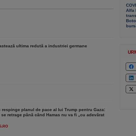
COVE
Alfa
tran
Boto
burs
stează ultima redută a industriei germane
UR
respinge planul de pace al lui Trump pentru Gaza:
u se retrage până când Hamas nu va fi „cu adevărat
S.RO