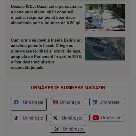
Decizie ÎCCJ: Dacă laşi o persoană ce
a consumat alcool să îţi conducă
maşina, răspunzi penal doar dacă
alcoolemia şoferului trece de 0,80 g/l
Cum urma să devină Insula Belina un
adevărat paradis fiscal: O lege cu
numeroase facilităţi şi scutiri de taxe,
adoptată de Parlament în aprilie 2019,
a fost declarată ulterior
neconstituţională
URMĂREȘTE BUSINESS MAGAZIN
Urmărește
Urmărește
Urmărește
Urmărește
Urmărește
Urmărește
Urmărește