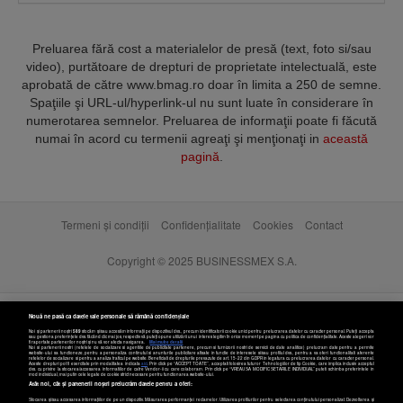
Preluarea fără cost a materialelor de presă (text, foto si/sau
video), purtătoare de drepturi de proprietate intelectuală, este
aprobată de către www.bmag.ro doar în limita a 250 de semne.
Spaţiile şi URL-ul/hyperlink-ul nu sunt luate în considerare în
numerotarea semnelor. Preluarea de informaţii poate fi făcută
numai în acord cu termenii agreaţi şi menţionaţi in
această
pagină
.
Termeni și condiții
Confidențialitate
Cookies
Contact
Copyright © 2025 BUSINESSMEX S.A.
Nouă ne pasă ca datele tale personale să rămână confidențiale
Noi și partenerii noștri
589
stocăm și/sau accesăm informații pe dispozitivul dvs., precum identificatorii cookie unici pentru prelucrarea datelor cu caracter personal. Puteți accepta
sau gestiona preferințele dvs. făcând clic mai jos, respectiv vă puteți opune utilizării unui interes legitim în orice moment pe pagina cu politica de confidențialitate. Aceste alegeri vor
fi raportate partenerilor noștri și nu vă vor afecta navigarea.
Mai multe detalii
Noi si partenerii nostri (retelele de socializare si agentiile de publicitate partenere, precum si furnizorii nostri de servicii de date analitice) prelucram date pentru a permite
website-ului sa functioneze, pentru a personaliza continutul si anunturile publicitare afisate in functie de interesele si/sau profilul dvs., pentru a va oferi functionalitati aferente
retelelor de socializare si pentru a analiza traficul pe website. Beneficiati de drepturile prevazute de art. 15-22 din GDPR in legatura cu prelucrarea datelor cu caracter personal.
Aceste drepturi pot fi exercitate prin modalitatea indicata
aici
. Prin click pe “ACCEPT TOATE”, acceptati folosirea tuturor Tehnologiilor de tip Cookie, care implica inclusiv acceptul
dvs. cu privire la stocarea/accesarea informatiilor de catre Vendor-ii cu care colaboram. Prin click pe “VREAU SA MODIFIC SETARILE INDIVIDUAL” puteti schimba preferintele in
mod individual, mai putin cele legate de cookie strict necesare pentru functionarea website-ului.
Atât noi, cât și partenerii noștri prelucrăm datele pentru a oferi:
Stocarea și/sau accesarea informațiilor de pe un dispozitiv. Măsurarea performanței reclamelor. Utilizarea profilurilor pentru selectarea conținutului personalizat. Dezvoltarea și