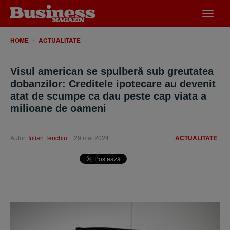
Desch
meniu
HOME
ACTUALITATE
Visul american se spulberă sub greutatea
dobanzilor: Creditele ipotecare au devenit
atat de scumpe ca dau peste cap viata a
milioane de oameni
Autor:
Iulian Tenchiu
29 mai 2024
ACTUALITATE