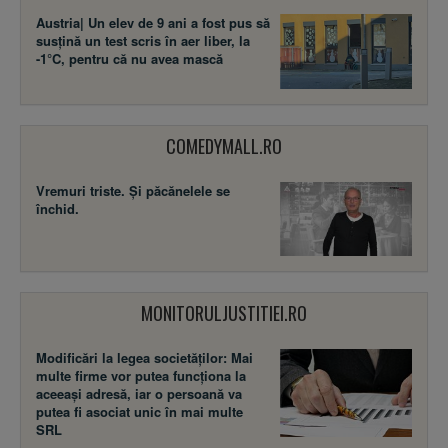
Austria| Un elev de 9 ani a fost pus să
susţină un test scris în aer liber, la
-1°C, pentru că nu avea mască
COMEDYMALL.RO
Vremuri triste. Şi păcănelele se
închid.
MONITORULJUSTITIEI.RO
Modificări la legea societăţilor: Mai
multe firme vor putea funcţiona la
aceeaşi adresă, iar o persoană va
putea fi asociat unic în mai multe
SRL