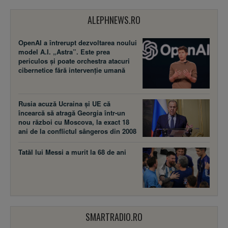
ALEPHNEWS.RO
OpenAI a întrerupt dezvoltarea noului
model A.I. „Astra”. Este prea
periculos și poate orchestra atacuri
cibernetice fără intervenție umană
Rusia acuză Ucraina şi UE că
încearcă să atragă Georgia într-un
nou război cu Moscova, la exact 18
ani de la conflictul sângeros din 2008
Tatăl lui Messi a murit la 68 de ani
SMARTRADIO.RO