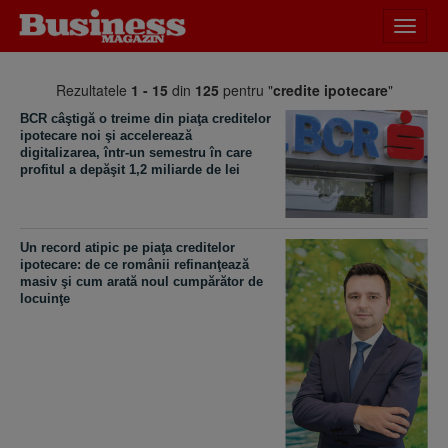
Desch
meniu
Rezultatele
1 - 15
din
125
pentru "
credite ipotecare
"
BCR câştigă o treime din piaţa creditelor
ipotecare noi şi accelerează
digitalizarea, într-un semestru în care
profitul a depăşit 1,2 miliarde de lei
Un record atipic pe piaţa creditelor
ipotecare: de ce românii refinanţează
masiv şi cum arată noul cumpărător de
locuinţe