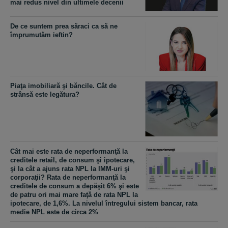
mai redus nivel din ultimele decenii
De ce suntem prea săraci ca să ne
împrumutăm ieftin?
Piaţa imobiliară şi băncile. Cât de
strânsă este legătura?
Cât mai este rata de neperformanţă la
creditele retail, de consum şi ipotecare,
şi la cât a ajuns rata NPL la IMM-uri şi
corporaţii? Rata de neperformanţă la
creditele de consum a depăşit 6% şi este
de patru ori mai mare faţă de rata NPL la
ipotecare, de 1,6%. La nivelul întregului sistem bancar, rata
medie NPL este de circa 2%