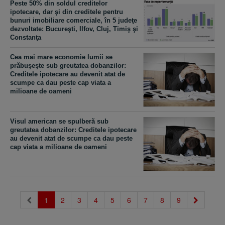
Peste 50% din soldul creditelor
ipotecare, dar şi din creditele pentru
bunuri imobiliare comerciale, în 5 judeţe
dezvoltate: Bucureşti, Ilfov, Cluj, Timiş şi
Constanţa
Cea mai mare economie lumii se
prăbuşeşte sub greutatea dobanzilor:
Creditele ipotecare au devenit atat de
scumpe ca dau peste cap viata a
milioane de oameni
Visul american se spulberă sub
greutatea dobanzilor: Creditele ipotecare
au devenit atat de scumpe ca dau peste
cap viata a milioane de oameni
(current)
1
2
3
4
5
6
7
8
9