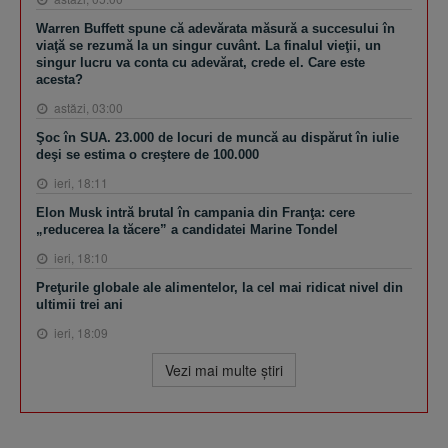
Warren Buffett spune că adevărata măsură a succesului în
viaţă se rezumă la un singur cuvânt. La finalul vieţii, un
singur lucru va conta cu adevărat, crede el. Care este
acesta?
astăzi, 03:00
Şoc în SUA. 23.000 de locuri de muncă au dispărut în iulie
deşi se estima o creştere de 100.000
ieri, 18:11
Elon Musk intră brutal în campania din Franţa: cere
„reducerea la tăcere” a candidatei Marine Tondel
ieri, 18:10
Preţurile globale ale alimentelor, la cel mai ridicat nivel din
ultimii trei ani
ieri, 18:09
Vezi mai multe ştiri