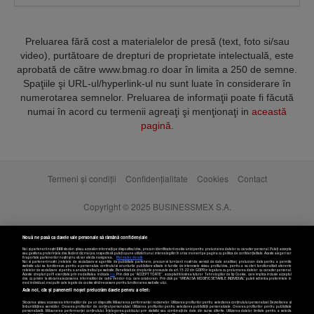
Preluarea fără cost a materialelor de presă (text, foto si/sau
video), purtătoare de drepturi de proprietate intelectuală, este
aprobată de către www.bmag.ro doar în limita a 250 de semne.
Spaţiile şi URL-ul/hyperlink-ul nu sunt luate în considerare în
numerotarea semnelor. Preluarea de informaţii poate fi făcută
numai în acord cu termenii agreaţi şi menţionaţi in
această
pagină
.
Termeni și condiții
Confidențialitate
Cookies
Contact
Copyright © 2025 BUSINESSMEX S.A.
Nouă ne pasă ca datele tale personale să rămână confidențiale
Noi și partenerii noștri
589
stocăm și/sau accesăm informații pe dispozitivul dvs., precum identificatorii cookie unici pentru prelucrarea datelor cu caracter personal. Puteți accepta
sau gestiona preferințele dvs. făcând clic mai jos, respectiv vă puteți opune utilizării unui interes legitim în orice moment pe pagina cu politica de confidențialitate. Aceste alegeri vor
fi raportate partenerilor noștri și nu vă vor afecta navigarea.
Mai multe detalii
Noi si partenerii nostri (retelele de socializare si agentiile de publicitate partenere, precum si furnizorii nostri de servicii de date analitice) prelucram date pentru a permite
website-ului sa functioneze, pentru a personaliza continutul si anunturile publicitare afisate in functie de interesele si/sau profilul dvs., pentru a va oferi functionalitati aferente
retelelor de socializare si pentru a analiza traficul pe website. Beneficiati de drepturile prevazute de art. 15-22 din GDPR in legatura cu prelucrarea datelor cu caracter personal.
Aceste drepturi pot fi exercitate prin modalitatea indicata
aici
. Prin click pe “ACCEPT TOATE”, acceptati folosirea tuturor Tehnologiilor de tip Cookie, care implica inclusiv acceptul
dvs. cu privire la stocarea/accesarea informatiilor de catre Vendor-ii cu care colaboram. Prin click pe “VREAU SA MODIFIC SETARILE INDIVIDUAL” puteti schimba preferintele in
mod individual, mai putin cele legate de cookie strict necesare pentru functionarea website-ului.
Atât noi, cât și partenerii noștri prelucrăm datele pentru a oferi:
Stocarea și/sau accesarea informațiilor de pe un dispozitiv. Măsurarea performanței reclamelor. Utilizarea profilurilor pentru selectarea conținutului personalizat. Dezvoltarea și
îmbunătățirea serviciilor. Crearea profilurilor de conținut personalizat. Utilizarea profilurilor pentru selectarea publicității personalizate. Crearea profilurilor pentru publicitate
personalizată. Măsurarea performanței conținutului. Înțelegerea publicului prin statistici sau combinații de date din surse diferite. Utilizarea datelor limitate pentru a selecta