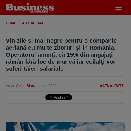
Desch
meniu
HOME
ACTUALITATE
Vin zile şi mai negre pentru o companie
aeriană cu multe zboruri şi în România.
Operatorul anunţă că 15% din angajaţi
rămân fără loc de muncă iar ceilalţi vor
suferi tăieri salariale
Autor:
Andra Stroe
1 mai 2020
ACTUALITATE