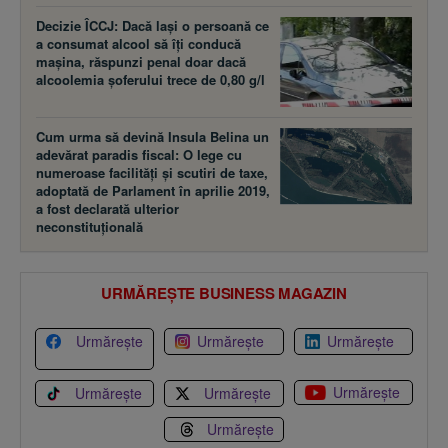
Decizie ÎCCJ: Dacă laşi o persoană ce
a consumat alcool să îţi conducă
maşina, răspunzi penal doar dacă
alcoolemia şoferului trece de 0,80 g/l
Cum urma să devină Insula Belina un
adevărat paradis fiscal: O lege cu
numeroase facilităţi şi scutiri de taxe,
adoptată de Parlament în aprilie 2019,
a fost declarată ulterior
neconstituţională
URMĂREȘTE BUSINESS MAGAZIN
Urmărește
Urmărește
Urmărește
Urmărește
Urmărește
Urmărește
Urmărește