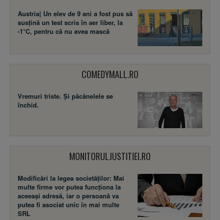
Austria| Un elev de 9 ani a fost pus să
susţină un test scris în aer liber, la
-1°C, pentru că nu avea mască
COMEDYMALL.RO
Vremuri triste. Şi păcănelele se
închid.
MONITORULJUSTITIEI.RO
Modificări la legea societăţilor: Mai
multe firme vor putea funcţiona la
aceeaşi adresă, iar o persoană va
putea fi asociat unic în mai multe
SRL