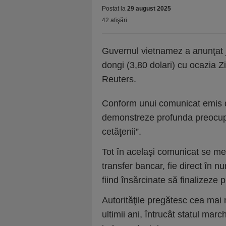
Postat la
29 august 2025
42 afişări
Guvernul vietnamez a anunţat j
dongi (3,80 dolari) cu ocazia Z
Reuters.
Conform unui comunicat emis de
demonstreze profunda preocupare
cetăţenii”.
Tot în acelaşi comunicat se menţ
transfer bancar, fie direct în 
fiind însărcinate să finalizeze p
Autorităţile pregătesc cea mai 
ultimii ani, întrucât statul ma