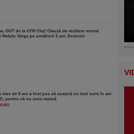
r, OUT de la CFR Cluj! Clauză de reziliere record
de Neluțu Varga pe următorii 3 ani. Exclusiv
vezi c
VI
 elev de 9 ani a fost pus să susţină un test scris în aer
-1°C, pentru că nu avea mască
O.RO