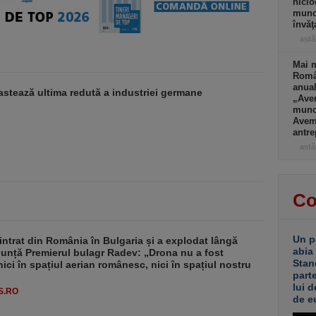
nicio
muncă
învăţ
astă
Mai m
Româ
anual
stează ultima redută a industriei germane
„Ave
muncă
Avem 
antre
astă
Co
Un p
intrat din România în Bulgaria și a explodat lângă
abia
nunță Premierul bulagr Radev: „Drona nu a fost
Stan
nici în spațiul aerian românesc, nici în spațiul nostru
part
lui d
S.RO
de e