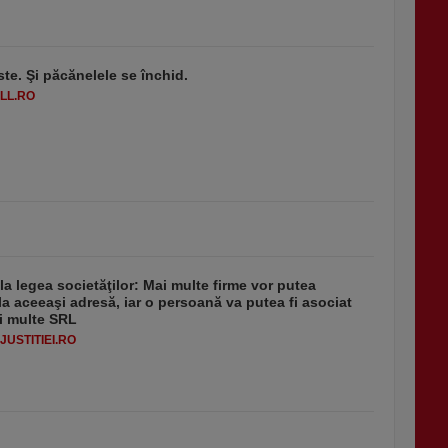
ste. Şi păcănelele se închid.
LL.RO
 la legea societăţilor: Mai multe firme vor putea
la aceeaşi adresă, iar o persoană va putea fi asociat
i multe SRL
USTITIEI.RO