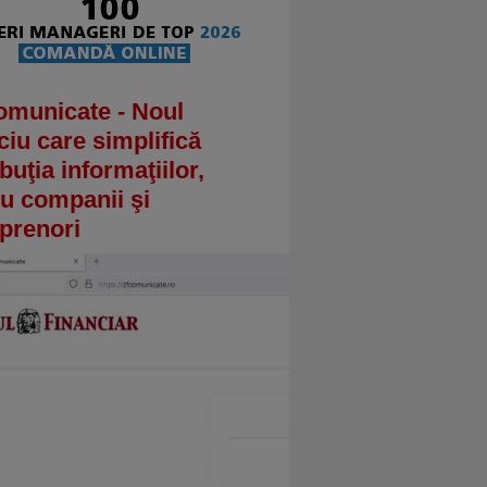
omunicate - Noul
ciu care simplifică
ibuţia informaţiilor,
u companii şi
prenori