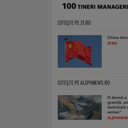
CITEŞTE PE ZF.RO
China deva
ZF.RO
CITEŞTE PE ALEPHNEWS.RO
O dronă a 
graniță, a
detectată 
aerian”
ALEPHNEW