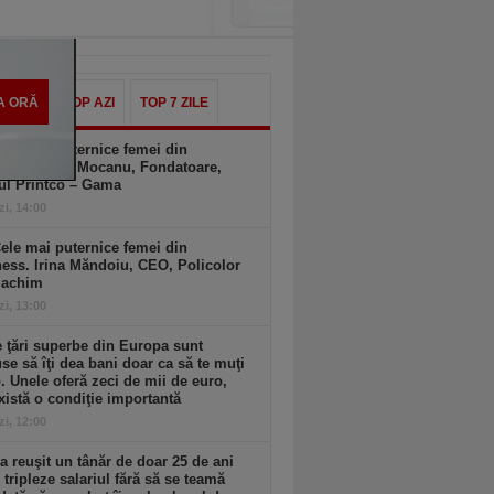
A ORĂ
TOP AZI
TOP 7 ZILE
ele mai puternice femei din
ness. Diana Mocanu, Fondatoare,
ul Printco – Gama
zi, 14:00
ele mai puternice femei din
ess. Irina Măndoiu, CEO, Policolor
gachim
zi, 13:00
 ţări superbe din Europa sunt
se să îţi dea bani doar ca să te muţi
. Unele oferă zeci de mii de euro,
xistă o condiţie importantă
zi, 12:00
 reuşit un tânăr de doar 25 de ani
i tripleze salariul fără să se teamă