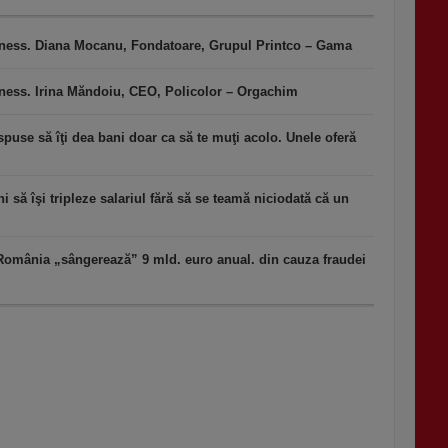
iness. Diana Mocanu, Fondatoare, Grupul Printco – Gama
iness. Irina Măndoiu, CEO, Policolor – Orgachim
puse să îţi dea bani doar ca să te muţi acolo. Unele oferă
 să îşi tripleze salariul fără să se teamă niciodată că un
România „sângerează” 9 mld. euro anual. din cauza fraudei