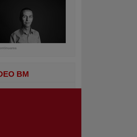
ontinuarea
DEO BM