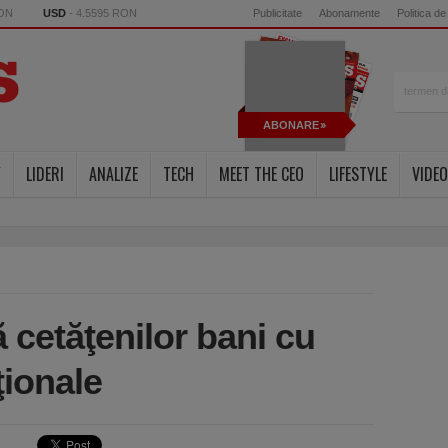
RON
USD
- 4.5595 RON
Publicitate
Abonamente
Politica de
ABONARE
Y
LIDERI
ANALIZE
TECH
MEET THE CEO
LIFESTYLE
VIDEO
 cetăţenilor bani cu
aţionale