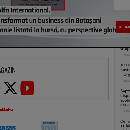
ULTIM
100 C
busi
Grup
astă
100 C
AGAZIN
busin
– Or
astă
Şapte
dispu
acolo
dar e
iniţiativă
astă
Cum a
să îş