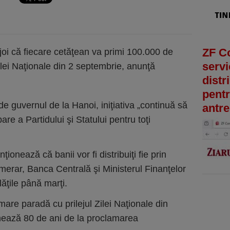
ZF C
oi că fiecare cetăţean va primi 100.000 de
servi
ilei Naţionale din 2 septembrie, anunţă
distr
pentr
 guvernul de la Hanoi, iniţiativa „continuă să
antre
 a Partidului şi Statului pentru toţi
ionează că banii vor fi distribuiţi fie prin
numerar, Banca Centrală şi Ministerul Finanţelor
lăţile până marţi.
mare paradă cu prilejul Zilei Naţionale din
rchează 80 de ani de la proclamarea