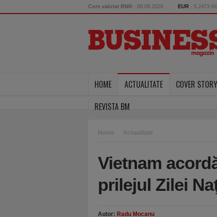
Curs valutar BNR
- 08.08.2026
EUR
- 5.2473 
HOME
ACTUALITATE
COVER STOR
REVISTA BM
Home
Actualitate
Vietnam acordă
prilejul Zilei N
Autor:
Radu Mocanu