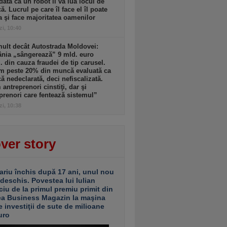
dată că un robot îi va lua locul de
. Lucrul pe care îl face el îl poate
a şi face majoritatea oamenilor
zi, 10:40
ult decât Autostrada Moldovei:
nia „sângerează” 9 mld. euro
. din cauza fraudei de tip carusel.
m peste 20% din muncă evaluată ca
 nedeclarată, deci nefiscalizată.
antreprenori cinstiţi, dar şi
prenori care fentează sistemul”
zi, 10:38
ver story
ariu închis după 17 ani, unul nou
 deschis. Povestea lui Iulian
ciu de la primul premiu primit din
ea Business Magazin la maşina
e investiţii de sute de milioane
uro