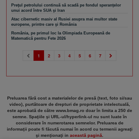
Preţul petrolului continuă să scadă pe fondul speranţelor
unui acord între SUA şi Iran
Atac cibernetic masiv al Rusiei asupra mai multor state
europene, printre care şi România
România, pe primul loc la Olimpiada Europeană de
Matematică pentru Fete 2026
(current)
1
2
3
4
5
6
7
Preluarea fără cost a materialelor de presă (text, foto si/sau
video), purtătoare de drepturi de proprietate intelectuală,
este aprobată de către www.bmag.ro doar în limita a 250 de
semne. Spaţiile şi URL-ul/hyperlink-ul nu sunt luate în
considerare în numerotarea semnelor. Preluarea de
informaţii poate fi făcută numai în acord cu termenii agreaţi
şi menţionaţi in
această pagină
.