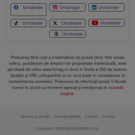
Urmărește
Urmărește
Urmărește
Urmărește
Urmărește
Urmărește
Urmărește
Preluarea fără cost a materialelor de presă (text, foto si/sau
video), purtătoare de drepturi de proprietate intelectuală, este
aprobată de către www.bmag.ro doar în limita a 250 de semne.
Spaţiile şi URL-ul/hyperlink-ul nu sunt luate în considerare în
numerotarea semnelor. Preluarea de informaţii poate fi făcută
numai în acord cu termenii agreaţi şi menţionaţi in
această
pagină
.
Termeni și condiții
Confidențialitate
Cookies
Contact
Copyright © 2025 BUSINESSMEX S.A.