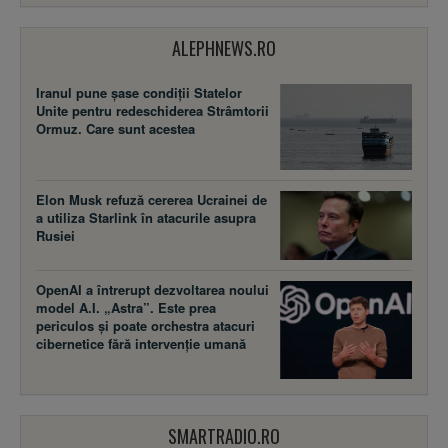
ALEPHNEWS.RO
Iranul pune șase condiții Statelor
Unite pentru redeschiderea Strâmtorii
Ormuz. Care sunt acestea
Elon Musk refuză cererea Ucrainei de
a utiliza Starlink în atacurile asupra
Rusiei
OpenAI a întrerupt dezvoltarea noului
model A.I. „Astra”. Este prea
periculos și poate orchestra atacuri
cibernetice fără intervenție umană
SMARTRADIO.RO