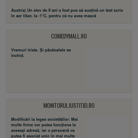
Austria| Un elev de 9 ani a fost pus să susţină un test scris
în aer liber, la -1°C, pentru că nu avea mască
COMEDYMALL.RO
Vremuri triste. Şi păcănelele se
închid.
MONITORULJUSTITIEI.RO
Modificări la legea societăţilor: Mai
multe firme vor putea funcţiona la
aceeaşi adresă, iar o persoană va
putea fi asociat unic în mai multe