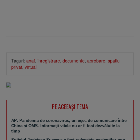
Taguri:
anaf
,
inregistrare
,
documente
,
aprobare
,
spatiu
privat
,
virtual
PE ACEEAŞI TEMA
AP: Pandemia de coronavirus, un eşec de comunicare între
China şi OMS. Informaţii vitale nu ar fi fost dezvăluite la
timp
Spitalul Judeţean Suceava a fost redeschis pacienţilor non-