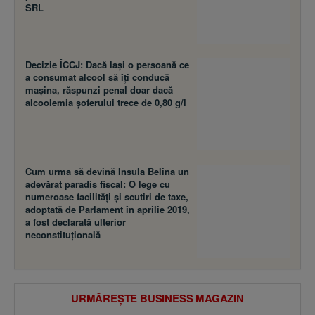
SRL
Decizie ÎCCJ: Dacă laşi o persoană ce
a consumat alcool să îţi conducă
maşina, răspunzi penal doar dacă
alcoolemia şoferului trece de 0,80 g/l
Cum urma să devină Insula Belina un
adevărat paradis fiscal: O lege cu
numeroase facilităţi şi scutiri de taxe,
adoptată de Parlament în aprilie 2019,
a fost declarată ulterior
neconstituţională
URMĂREȘTE BUSINESS MAGAZIN