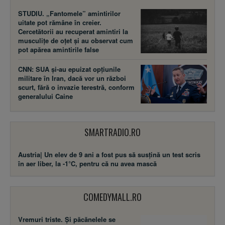
STUDIU. „Fantomele” amintirilor
uitate pot rămâne în creier.
Cercetătorii au recuperat amintiri la
musculițe de oțet și au observat cum
pot apărea amintirile false
CNN: SUA şi-au epuizat opțiunile
militare în Iran, dacă vor un război
scurt, fără o invazie terestră, conform
generalului Caine
SMARTRADIO.RO
Austria| Un elev de 9 ani a fost pus să susţină un test scris
în aer liber, la -1°C, pentru că nu avea mască
COMEDYMALL.RO
Vremuri triste. Şi păcănelele se