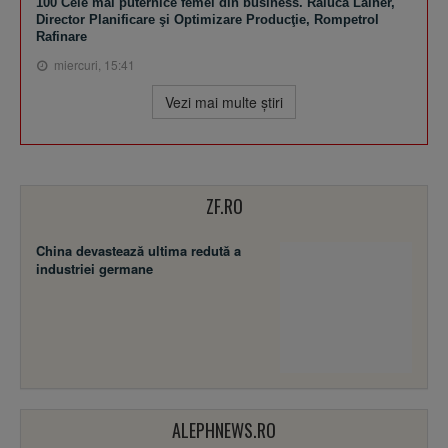
100 Cele mai puternice femei din business. Raluca Lainer,
Director Planificare şi Optimizare Producţie, Rompetrol
Rafinare
miercuri, 15:41
Vezi mai multe ştiri
ZF.RO
China devastează ultima redută a
industriei germane
ALEPHNEWS.RO