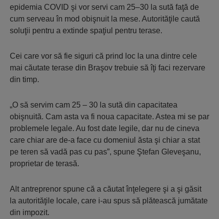
epidemia COVID şi vor servi cam 25–30 la sută faţă de
cum serveau în mod obişnuit la mese. Autorităţile caută
soluţii pentru a extinde spaţiul pentru terase.
Cei care vor să fie siguri că prind loc la una dintre cele
mai căutate terase din Braşov trebuie să îţi faci rezervare
din timp.
„O să servim cam 25 – 30 la sută din capacitatea
obişnuită. Cam asta va fi noua capacitate. Astea mi se par
problemele legale. Au fost date legile, dar nu de cineva
care chiar are de-a face cu domeniul ăsta şi chiar a stat
pe teren să vadă pas cu pas”, spune Ştefan Gleveşanu,
proprietar de terasă.
Alt antreprenor spune că a căutat înţelegere şi a şi găsit
la autorităţile locale, care i-au spus să plătească jumătate
din impozit.