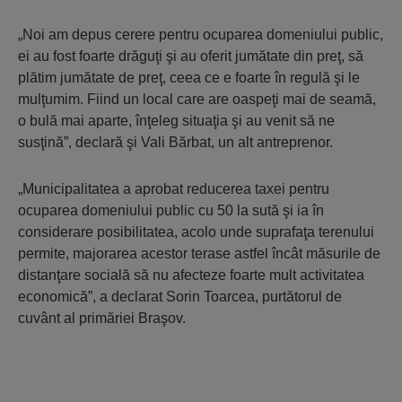
„Noi am depus cerere pentru ocuparea domeniului public,
ei au fost foarte drăguţi şi au oferit jumătate din preţ, să
plătim jumătate de preţ, ceea ce e foarte în regulă şi le
mulţumim. Fiind un local care are oaspeţi mai de seamă,
o bulă mai aparte, înţeleg situaţia şi au venit să ne
susţină”, declară şi Vali Bărbat, un alt antreprenor.
„Municipalitatea a aprobat reducerea taxei pentru
ocuparea domeniului public cu 50 la sută şi ia în
considerare posibilitatea, acolo unde suprafaţa terenului
permite, majorarea acestor terase astfel încât măsurile de
distanţare socială să nu afecteze foarte mult activitatea
economică”, a declarat Sorin Toarcea, purtătorul de
cuvânt al primăriei Braşov.