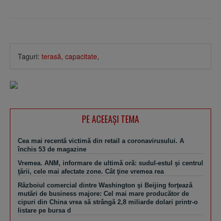
Taguri:
terasă
,
capacitate
,
PE ACEEAŞI TEMA
Cea mai recentă victimă din retail a coronavirusului. A
închis 53 de magazine
Vremea. ANM, informare de ultimă oră: sudul-estul şi centrul
ţării, cele mai afectate zone. Cât ţine vremea rea
Războiul comercial dintre Washington şi Beijing forţează
mutări de business majore: Cel mai mare producător de
cipuri din China vrea să strângă 2,8 miliarde dolari printr-o
listare pe bursa d