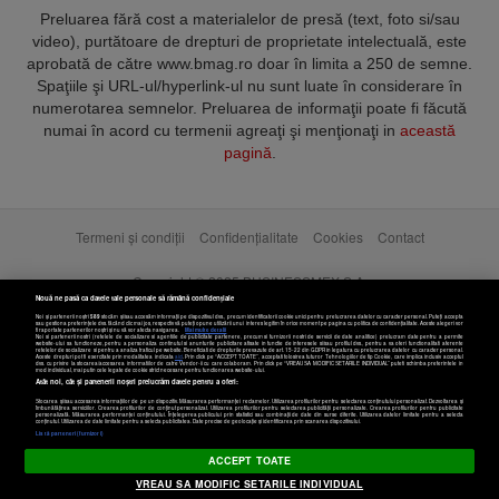
Preluarea fără cost a materialelor de presă (text, foto si/sau
video), purtătoare de drepturi de proprietate intelectuală, este
aprobată de către www.bmag.ro doar în limita a 250 de semne.
Spaţiile şi URL-ul/hyperlink-ul nu sunt luate în considerare în
numerotarea semnelor. Preluarea de informaţii poate fi făcută
numai în acord cu termenii agreaţi şi menţionaţi in
această
pagină
.
Termeni și condiții
Confidențialitate
Cookies
Contact
Copyright © 2025 BUSINESSMEX S.A.
Nouă ne pasă ca datele tale personale să rămână confidențiale
Noi și partenerii noștri
589
stocăm și/sau accesăm informații pe dispozitivul dvs., precum identificatorii cookie unici pentru prelucrarea datelor cu caracter personal. Puteți accepta
sau gestiona preferințele dvs. făcând clic mai jos, respectiv vă puteți opune utilizării unui interes legitim în orice moment pe pagina cu politica de confidențialitate. Aceste alegeri vor
fi raportate partenerilor noștri și nu vă vor afecta navigarea.
Mai multe detalii
Noi si partenerii nostri (retelele de socializare si agentiile de publicitate partenere, precum si furnizorii nostri de servicii de date analitice) prelucram date pentru a permite
website-ului sa functioneze, pentru a personaliza continutul si anunturile publicitare afisate in functie de interesele si/sau profilul dvs., pentru a va oferi functionalitati aferente
retelelor de socializare si pentru a analiza traficul pe website. Beneficiati de drepturile prevazute de art. 15-22 din GDPR in legatura cu prelucrarea datelor cu caracter personal.
Aceste drepturi pot fi exercitate prin modalitatea indicata
aici
. Prin click pe “ACCEPT TOATE”, acceptati folosirea tuturor Tehnologiilor de tip Cookie, care implica inclusiv acceptul
dvs. cu privire la stocarea/accesarea informatiilor de catre Vendor-ii cu care colaboram. Prin click pe “VREAU SA MODIFIC SETARILE INDIVIDUAL” puteti schimba preferintele in
mod individual, mai putin cele legate de cookie strict necesare pentru functionarea website-ului.
Atât noi, cât și partenerii noștri prelucrăm datele pentru a oferi:
Stocarea și/sau accesarea informațiilor de pe un dispozitiv. Măsurarea performanței reclamelor. Utilizarea profilurilor pentru selectarea conținutului personalizat. Dezvoltarea și
îmbunătățirea serviciilor. Crearea profilurilor de conținut personalizat. Utilizarea profilurilor pentru selectarea publicității personalizate. Crearea profilurilor pentru publicitate
personalizată. Măsurarea performanței conținutului. Înțelegerea publicului prin statistici sau combinații de date din surse diferite. Utilizarea datelor limitate pentru a selecta
Setări cookies
conținutul. Utilizarea de date limitate pentru a selecta publicitatea. Date precise de geolocație și identificarea prin scanarea dispozitivului.
Listă parteneri (furnizori)
ACCEPT TOATE
VREAU SA MODIFIC SETARILE INDIVIDUAL