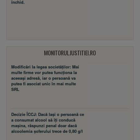
închid.
MONITORULJUSTITIEI.RO
Modificări la legea societăţilor: Mai
multe firme vor putea funcţiona la
aceeaşi adresă, iar o persoană va
putea fi asociat unic în mai multe
SRL
Decizie ÎCCJ: Dacă laşi o persoană ce
a consumat alcool să îţi conducă
maşina, răspunzi penal doar dacă
alcoolemia şoferului trece de 0,80 g/l