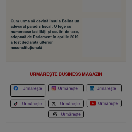
Cum urma să devină Insula Belina un
adevărat paradis fiscal: O lege cu
numeroase facilităţi şi scutiri de taxe,
adoptată de Parlament în aprilie 2019,
a fost declarată ulterior
neconstituţională
URMĂREȘTE BUSINESS MAGAZIN
Urmărește
Urmărește
Urmărește
Urmărește
Urmărește
Urmărește
Urmărește