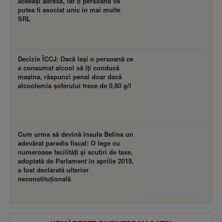
aceeaşi adresă, iar o persoană va
putea fi asociat unic în mai multe
SRL
Decizie ÎCCJ: Dacă laşi o persoană ce
a consumat alcool să îţi conducă
maşina, răspunzi penal doar dacă
alcoolemia şoferului trece de 0,80 g/l
Cum urma să devină Insula Belina un
adevărat paradis fiscal: O lege cu
numeroase facilităţi şi scutiri de taxe,
adoptată de Parlament în aprilie 2019,
a fost declarată ulterior
neconstituţională