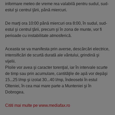
informare meteo de vreme rea valabilă pentru sudul, sud-
estul şi centrul ţării, până miercuri.
De marţi ora 10:00 până miercuri ora 8:00, în sudul, sud-
estul şi centrul ţării, precum şi în zona de munte, vor fi
perioade cu instabilitate atmosferică.
Aceasta se va manifesta prin averse, descărcări electrice,
intensificări de scurtă durată ale vântului, grindină şi
vijelii.
Ploile vor avea şi caracter torenţial, iar în intervale scurte
de timp sau prin acumulare, cantităţile de apă vor depăşi
15...25 l/mp şi izolat 30...40 l/mp, îndeosebi în estul
Olteniei, în cea mai mare parte a Munteniei şi în
Dobrogea.
Cititi mai multe pe www.mediafax.ro