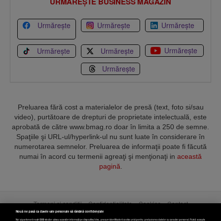
URMĂREȘTE BUSINESS MAGAZIN
Urmărește
Urmărește
Urmărește
Urmărește
Urmărește
Urmărește
Urmărește
Preluarea fără cost a materialelor de presă (text, foto si/sau
video), purtătoare de drepturi de proprietate intelectuală, este
aprobată de către www.bmag.ro doar în limita a 250 de semne.
Spaţiile şi URL-ul/hyperlink-ul nu sunt luate în considerare în
numerotarea semnelor. Preluarea de informaţii poate fi făcută
numai în acord cu termenii agreaţi şi menţionaţi in
această
pagină
.
Termeni și condiții
Confidențialitate
Cookies
Contact
Nouă ne pasă ca datele tale personale să rămână confidențiale
Noi și partenerii noștri
589
stocăm și/sau accesăm informații pe dispozitivul dvs., precum identificatorii cookie unici pentru prelucrarea datelor cu caracter personal. Puteți accepta