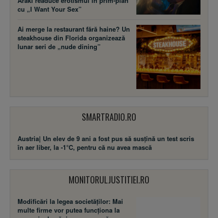
Araki readuce erotismul în prim-plan
cu „I Want Your Sex”
Ai merge la restaurant fără haine? Un
steakhouse din Florida organizează
lunar seri de „nude dining”
SMARTRADIO.RO
Austria| Un elev de 9 ani a fost pus să susţină un test scris
în aer liber, la -1°C, pentru că nu avea mască
MONITORULJUSTITIEI.RO
Modificări la legea societăţilor: Mai
multe firme vor putea funcţiona la