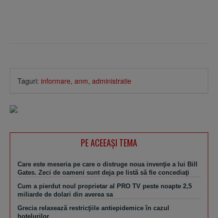
Taguri:
informare
,
anm
,
administratie
PE ACEEAŞI TEMA
Care este meseria pe care o distruge noua invenţie a lui Bill
Gates. Zeci de oameni sunt deja pe listă să fie concediaţi
Cum a pierdut noul proprietar al PRO TV peste noapte 2,5
miliarde de dolari din averea sa
Grecia relaxează restricţiile antiepidemice în cazul
hotelurilor