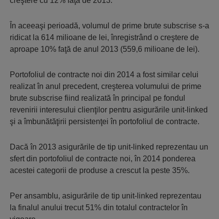
creştere cu 12% faţă de 2013.
În aceeaşi perioadă, volumul de prime brute subscrise s-a
ridicat la 614 milioane de lei, înregistrând o creştere de
aproape 10% faţă de anul 2013 (559,6 milioane de lei).
Portofoliul de contracte noi din 2014 a fost similar celui
realizat în anul precedent, creşterea volumului de prime
brute subscrise fiind realizată în principal pe fondul
revenirii interesului clienţilor pentru asigurările unit-linked
şi a îmbunătăţirii persistenţei în portofoliul de contracte.
Dacă în 2013 asigurările de tip unit-linked reprezentau un
sfert din portofoliul de contracte noi, în 2014 ponderea
acestei categorii de produse a crescut la peste 35%.
Per ansamblu, asigurările de tip unit-linked reprezentau
la finalul anului trecut 51% din totalul contractelor în