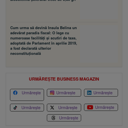
Cum urma să devină Insula Belina un
adevărat paradis fiscal: O lege cu
numeroase facilităţi şi scutiri de taxe,
adoptată de Parlament în aprilie 2019,
a fost declarată ulterior
neconstituţională
URMĂREȘTE BUSINESS MAGAZIN
Urmărește
Urmărește
Urmărește
Urmărește
Urmărește
Urmărește
Urmărește