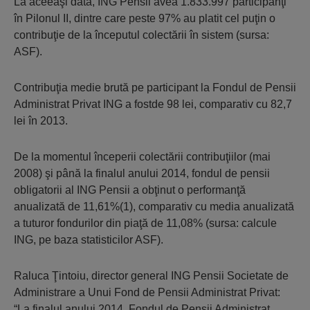
La aceeaşi dată, ING Pensii avea 1.833.997 participanţi
în Pilonul II, dintre care peste 97% au platit cel puţin o
contribuţie de la începutul colectării în sistem (sursa:
ASF).
Contribuţia medie brută pe participant la Fondul de Pensii
Administrat Privat ING a fostde 98 lei, comparativ cu 82,7
lei în 2013.
De la momentul începerii colectării contribuţiilor (mai
2008) şi până la finalul anului 2014, fondul de pensii
obligatorii al ING Pensii a obţinut o performanţă
anualizată de 11,61%(1), comparativ cu media anualizată
a tuturor fondurilor din piaţă de 11,08% (sursa: calcule
ING, pe baza statisticilor ASF).
Raluca Ţintoiu, director general ING Pensii Societate de
Administrare a Unui Fond de Pensii Administrat Privat:
“La finalul anului 2014, Fondul de Pensii Administrat