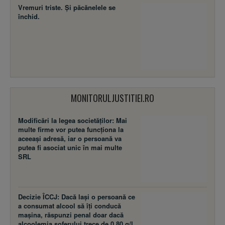
Vremuri triste. Şi păcănelele se
închid.
MONITORULJUSTITIEI.RO
Modificări la legea societăţilor: Mai
multe firme vor putea funcţiona la
aceeaşi adresă, iar o persoană va
putea fi asociat unic în mai multe
SRL
Decizie ÎCCJ: Dacă laşi o persoană ce
a consumat alcool să îţi conducă
maşina, răspunzi penal doar dacă
alcoolemia şoferului trece de 0,80 g/l