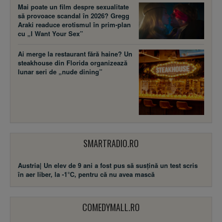
Mai poate un film despre sexualitate
să provoace scandal în 2026? Gregg
Araki readuce erotismul în prim-plan
cu „I Want Your Sex”
Ai merge la restaurant fără haine? Un
steakhouse din Florida organizează
lunar seri de „nude dining”
SMARTRADIO.RO
Austria| Un elev de 9 ani a fost pus să susţină un test scris
în aer liber, la -1°C, pentru că nu avea mască
COMEDYMALL.RO