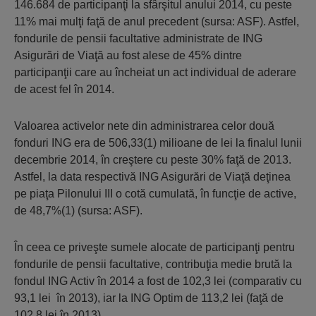
146.684 de participanţi la sfârşitul anului 2014, cu peste
11% mai mulţi faţă de anul precedent (sursa: ASF). Astfel,
fondurile de pensii facultative administrate de ING
Asigurări de Viaţă au fost alese de 45% dintre
participanţii care au încheiat un act individual de aderare
de acest fel în 2014.
Valoarea activelor nete din administrarea celor două
fonduri ING era de 506,33(1) milioane de lei la finalul lunii
decembrie 2014, în creştere cu peste 30% faţă de 2013.
Astfel, la data respectivă ING Asigurări de Viaţă deţinea
pe piaţa Pilonului III o cotă cumulată, în funcţie de active,
de 48,7%(1) (sursa: ASF).
În ceea ce priveşte sumele alocate de participanţi pentru
fondurile de pensii facultative, contribuţia medie brută la
fondul ING Activ în 2014 a fost de 102,3 lei (comparativ cu
93,1 lei în 2013), iar la ING Optim de 113,2 lei (faţă de
102,8 lei în 2013).