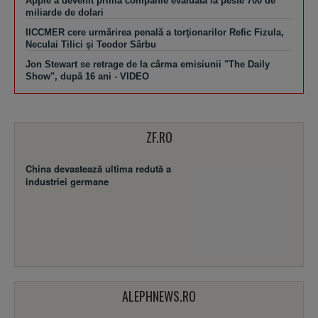
Apple a devenit prima companie evaluată la peste 700 de
miliarde de dolari
IICCMER cere urmărirea penală a torţionarilor Refic Fizula,
Neculai Tilici şi Teodor Sârbu
Jon Stewart se retrage de la cârma emisiunii "The Daily
Show", după 16 ani - VIDEO
ZF.RO
China devastează ultima redută a
industriei germane
ALEPHNEWS.RO