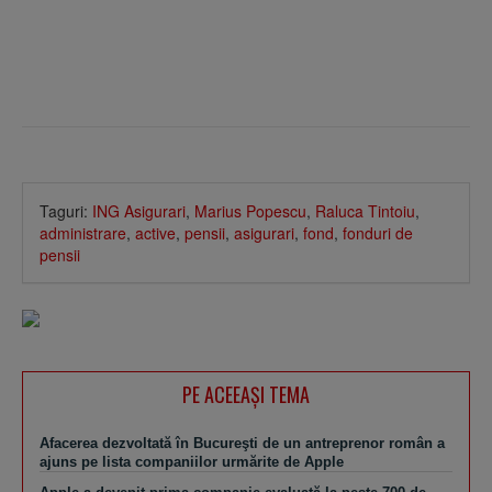
Taguri:
ING Asigurari
,
Marius Popescu
,
Raluca Tintoiu
,
administrare
,
active
,
pensii
,
asigurari
,
fond
,
fonduri de
pensii
PE ACEEAŞI TEMA
Afacerea dezvoltată în Bucureşti de un antreprenor român a
ajuns pe lista companiilor urmărite de Apple