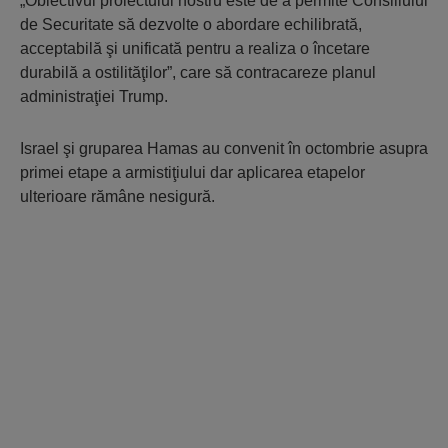
„Obiectivul proiectului nostru este de a permite Consiliului
de Securitate să dezvolte o abordare echilibrată,
acceptabilă şi unificată pentru a realiza o încetare
durabilă a ostilităţilor”, care să contracareze planul
administraţiei Trump.
Israel şi gruparea Hamas au convenit în octombrie asupra
primei etape a armistiţiului dar aplicarea etapelor
ulterioare rămâne nesigură.