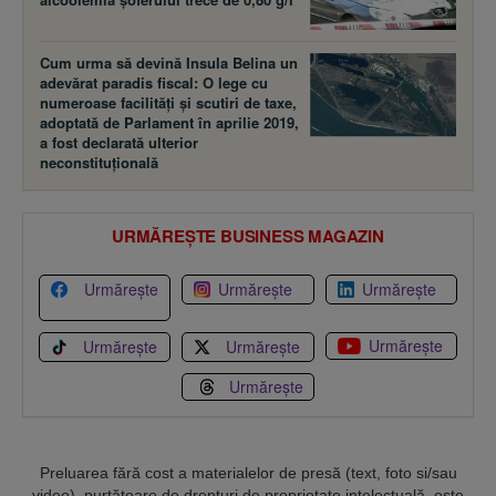
Cum urma să devină Insula Belina un
adevărat paradis fiscal: O lege cu
numeroase facilităţi şi scutiri de taxe,
adoptată de Parlament în aprilie 2019,
a fost declarată ulterior
neconstituţională
URMĂREȘTE BUSINESS MAGAZIN
Urmărește
Urmărește
Urmărește
Urmărește
Urmărește
Urmărește
Urmărește
Preluarea fără cost a materialelor de presă (text, foto si/sau
video), purtătoare de drepturi de proprietate intelectuală, este