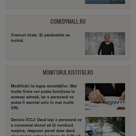
COMEDYMALL.RO
Vremuri triste. Şi păcănelele se
închid.
MONITORULJUSTITIEI.RO
Modificări la legea societăţilor: Mai
multe firme vor putea funcţiona la
aceeaşi adresă, iar o persoană va
putea fi asociat unic în mai multe
SRL
Decizie ÎCCJ: Dacă laşi o persoană ce
a consumat alcool să îţi conducă
maşina, răspunzi penal doar dacă
alcoolemia şoferului trece de 0,80 g/l