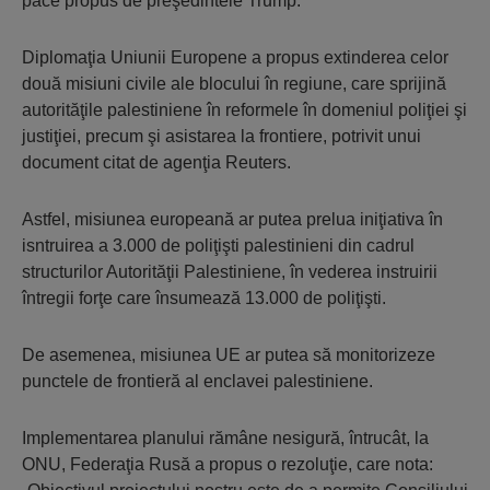
pace propus de preşedintele Trump.
Diplomaţia Uniunii Europene a propus extinderea celor
două misiuni civile ale blocului în regiune, care sprijină
autorităţile palestiniene în reformele în domeniul poliţiei şi
justiţiei, precum şi asistarea la frontiere, potrivit unui
document citat de agenţia Reuters.
Astfel, misiunea europeană ar putea prelua iniţiativa în
isntruirea a 3.000 de poliţişti palestinieni din cadrul
structurilor Autorităţii Palestiniene, în vederea instruirii
întregii forţe care însumează 13.000 de poliţişti.
De asemenea, misiunea UE ar putea să monitorizeze
punctele de frontieră al enclavei palestiniene.
Implementarea planului rămâne nesigură, întrucât, la
ONU, Federaţia Rusă a propus o rezoluţie, care nota: