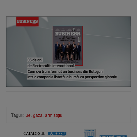
Taguri:
ue
,
gaza
,
armistiţiu