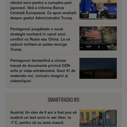
vândut euro pentru a cumpăra yeni
japonezi, fără a informa Banca
Centrală Europeană. Ce spun analiștii
despre gestul Administrației Trump
Pentagonul pregătește o nouă
strategie nucleară în cazul unui
conflict cu Rusia sau China. La ce
opțiuni militare ar putea recurge
Trump
Pentagonul declasifică a cincea
tranșă de documente privind OZN-
urile și viața extraterestră. Sunt 41 de
materiale noi, inclusiv imagini și
videoclipuri
SMARTRADIO.RO
Austria| Un elev de 9 ani a fost pus să
susţină un test scris în aer liber, la
-1°C, pentru că nu avea mască