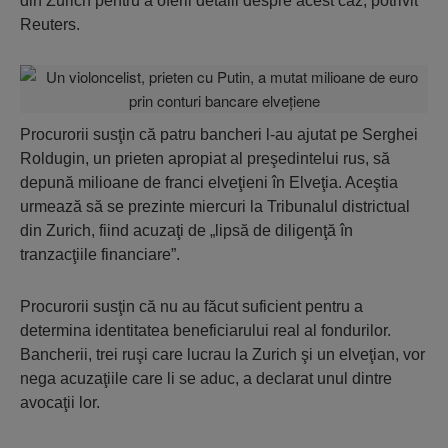
din Zurich pentru a oferii detalii despre acest caz, potrivit
Reuters.
Procurorii susţin că patru bancheri l-au ajutat pe Serghei
Roldugin, un prieten apropiat al preşedintelui rus, să
depună milioane de franci elveţieni în Elveţia. Aceştia
urmează să se prezinte miercuri la Tribunalul districtual
din Zurich, fiind acuzaţi de „lipsă de diligenţă în
tranzacţiile financiare”.
Procurorii susţin că nu au făcut suficient pentru a
determina identitatea beneficiarului real al fondurilor.
Bancherii, trei ruşi care lucrau la Zurich şi un elveţian, vor
nega acuzaţiile care li se aduc, a declarat unul dintre
avocaţii lor.