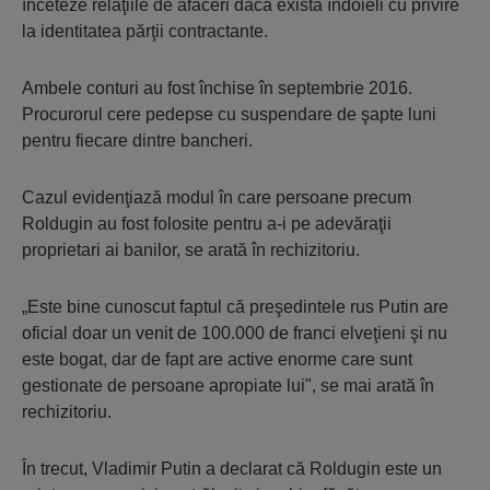
înceteze relaţiile de afaceri dacă există îndoieli cu privire
la identitatea părţii contractante.
Ambele conturi au fost închise în septembrie 2016.
Procurorul cere pedepse cu suspendare de şapte luni
pentru fiecare dintre bancheri.
Cazul evidenţiază modul în care persoane precum
Roldugin au fost folosite pentru a-i pe adevăraţii
proprietari ai banilor, se arată în rechizitoriu.
„Este bine cunoscut faptul că preşedintele rus Putin are
oficial doar un venit de 100.000 de franci elveţieni şi nu
este bogat, dar de fapt are active enorme care sunt
gestionate de persoane apropiate lui", se mai arată în
rechizitoriu.
În trecut, Vladimir Putin a declarat că Roldugin este un