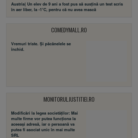
Austria| Un elev de 9 ani a fost pus să susţină un test scris
în aer liber, la -1°C, pentru că nu avea mască
COMEDYMALL.RO
Vremuri triste. Şi păcănelele se
închid.
MONITORULJUSTITIEI.RO
Modificări la legea societăţilor: Mai
multe firme vor putea funcţiona la
aceeaşi adresă, iar o persoană va
putea fi asociat unic în mai multe
SRL