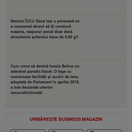
Decizie ÎCCJ: Dacă laşi o persoană ce
a consumat alcool să îţi conducă
maşina, răspunzi penal doar dacă
alcoolemia şoferului trece de 0,80 g/l
Cum urma să devină Insula Belina un
adevărat paradis fiscal: O lege cu
numeroase facilităţi şi scutiri de taxe,
adoptată de Parlament în aprilie 2019,
a fost declarată ulterior
neconstituţională
URMĂREȘTE BUSINESS MAGAZIN