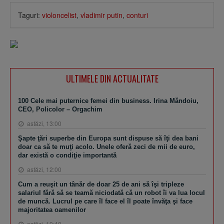
Taguri:
violoncelist
,
vladimir putin
,
conturi
ULTIMELE DIN ACTUALITATE
100 Cele mai puternice femei din business. Irina Măndoiu,
CEO, Policolor – Orgachim
astăzi, 13:00
Şapte ţări superbe din Europa sunt dispuse să îţi dea bani
doar ca să te muţi acolo. Unele oferă zeci de mii de euro,
dar există o condiţie importantă
astăzi, 12:00
Cum a reuşit un tânăr de doar 25 de ani să îşi tripleze
salariul fără să se teamă niciodată că un robot îi va lua locul
de muncă. Lucrul pe care îl face el îl poate învăţa şi face
majoritatea oamenilor
astăzi, 10:40