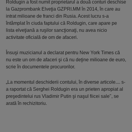
Roldugin a fost numit proprietarul a două conturi deschise
la Gazprombank Elveţia GZPRI.MM în 2014, în care au
intrat milioane de franci din Rusia. Acest lucru s-a
întâmplat în ciuda faptului că Roldugin, care apare pe
lista elveţiană a ruşilor sancţionaţi, nu avea nicio
activitate oficială de om de afaceri.
Însuşi muzicianul a declarat pentru New York Times că
nu este un om de afaceri şi că nu deţine milioane de euro,
scrie în documentele procurorilor.
„La momentul deschiderii contului, în diverse articole.... s-
a raportat că Serghei Roldugin era un prieten apropiat al
preşedintelui rus Vladimir Putin şi naşul fiicei sale", se
arată în rechizitoriu.