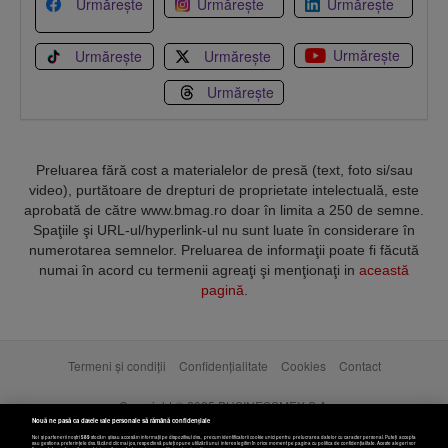
Urmărește
Urmărește
Urmărește
Urmărește
Urmărește
Urmărește
Urmărește
Preluarea fără cost a materialelor de presă (text, foto si/sau
video), purtătoare de drepturi de proprietate intelectuală, este
aprobată de către www.bmag.ro doar în limita a 250 de semne.
Spaţiile şi URL-ul/hyperlink-ul nu sunt luate în considerare în
numerotarea semnelor. Preluarea de informaţii poate fi făcută
numai în acord cu termenii agreaţi şi menţionaţi in
această
pagină
.
Termeni și condiții
Confidențialitate
Cookies
Contact
Copyright © 2025 BUSINESSMEX S.A.
Nouă ne pasă ca datele tale personale să rămână confidențiale
Noi și partenerii noștri
589
stocăm și/sau accesăm informații pe dispozitivul dvs., precum identificatorii cookie unici pentru prelucrarea datelor cu caracter personal. Puteți accepta
sau gestiona preferințele dvs. făcând clic mai jos, respectiv vă puteți opune utilizării unui interes legitim în orice moment pe pagina cu politica de confidențialitate. Aceste alegeri vor