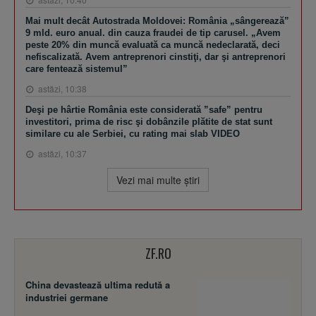
Mai mult decât Autostrada Moldovei: România „sângerează”
9 mld. euro anual. din cauza fraudei de tip carusel. „Avem
peste 20% din muncă evaluată ca muncă nedeclarată, deci
nefiscalizată. Avem antreprenori cinstiţi, dar şi antreprenori
care fentează sistemul”
astăzi, 10:38
Deşi pe hârtie România este considerată ”safe” pentru
investitori, prima de risc şi dobânzile plătite de stat sunt
similare cu ale Serbiei, cu rating mai slab VIDEO
astăzi, 10:37
Vezi mai multe ştiri
ZF.RO
China devastează ultima redută a
industriei germane