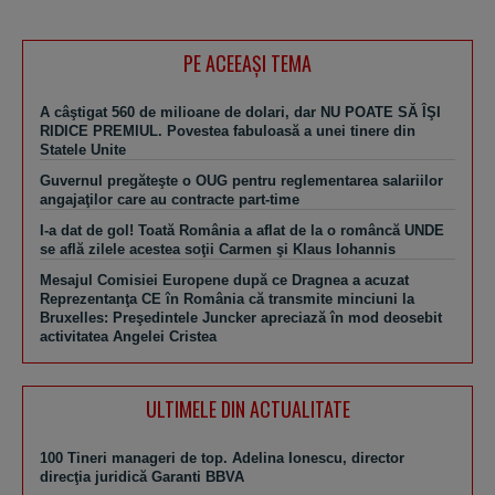
PE ACEEAŞI TEMA
A câştigat 560 de milioane de dolari, dar NU POATE SĂ ÎŞI
RIDICE PREMIUL. Povestea fabuloasă a unei tinere din
Statele Unite
Guvernul pregăteşte o OUG pentru reglementarea salariilor
angajaţilor care au contracte part-time
I-a dat de gol! Toată România a aflat de la o româncă UNDE
se află zilele acestea soţii Carmen şi Klaus Iohannis
Mesajul Comisiei Europene după ce Dragnea a acuzat
Reprezentanţa CE în România că transmite minciuni la
Bruxelles: Preşedintele Juncker apreciază în mod deosebit
activitatea Angelei Cristea
ULTIMELE DIN ACTUALITATE
100 Tineri manageri de top. Adelina Ionescu, director
direcţia juridică Garanti BBVA