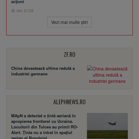
acţiuni
ieri, 21:02
Vezi mai multe ştiri
ZF.RO
China devastează ultima redută a
industriei germane
ALEPHNEWS.RO
MApN a detectat o țintă aeriană în
apropierea frontierei cu Ucraina.
Locuitorii din Tulcea au primit RO-
Alert. Ținta nu a intrat în spațiul
aerian al României