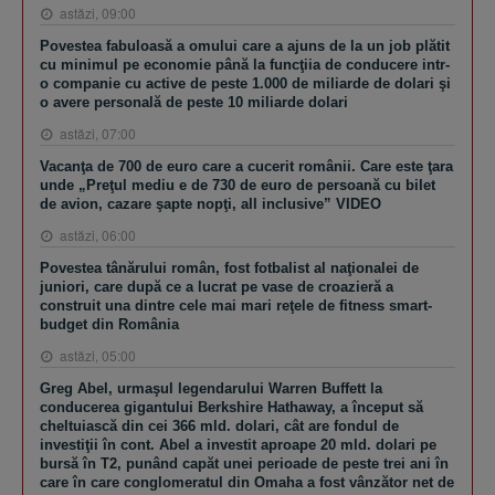
astăzi, 09:00
Povestea fabuloasă a omului care a ajuns de la un job plătit
cu minimul pe economie până la funcţiia de conducere intr-
o companie cu active de peste 1.000 de miliarde de dolari şi
o avere personală de peste 10 miliarde dolari
astăzi, 07:00
Vacanţa de 700 de euro care a cucerit românii. Care este ţara
unde „Preţul mediu e de 730 de euro de persoană cu bilet
de avion, cazare şapte nopţi, all inclusive” VIDEO
astăzi, 06:00
Povestea tânărului român, fost fotbalist al naţionalei de
juniori, care după ce a lucrat pe vase de croazieră a
construit una dintre cele mai mari reţele de fitness smart-
budget din România
astăzi, 05:00
Greg Abel, urmaşul legendarului Warren Buffett la
conducerea gigantului Berkshire Hathaway, a început să
cheltuiască din cei 366 mld. dolari, cât are fondul de
investiţii în cont. Abel a investit aproape 20 mld. dolari pe
bursă în T2, punând capăt unei perioade de peste trei ani în
care în care conglomeratul din Omaha a fost vânzător net de