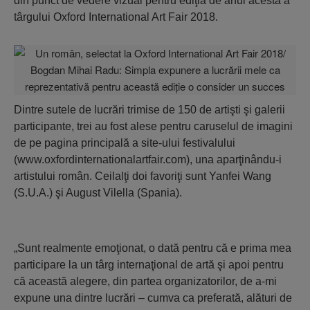
din punct de vedere vizual pentru ediţia de anul acesta a
târgului Oxford International Art Fair 2018.
Dintre sutele de lucrări trimise de 150 de artişti şi galerii
participante, trei au fost alese pentru caruselul de imagini
de pe pagina principală a site-ului festivalului
(www.oxfordinternationalartfair.com), una aparţinându-i
artistului român. Ceilalţi doi favoriţi sunt Yanfei Wang
(S.U.A.) şi August Vilella (Spania).
„Sunt realmente emoţionat, o dată pentru că e prima mea
participare la un târg internaţional de artă şi apoi pentru
că această alegere, din partea organizatorilor, de a-mi
expune una dintre lucrări – cumva ca preferată, alături de