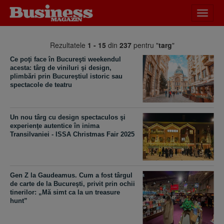
Desch
meniu
Rezultatele
1 - 15
din
237
pentru "
targ
"
Ce poţi face în Bucureşti weekendul
acesta: târg de viniluri şi design,
plimbări prin Bucureştiul istoric sau
spectacole de teatru
Un nou târg cu design spectaculos şi
experienţe autentice în inima
Transilvaniei - ISSA Christmas Fair 2025
Gen Z la Gaudeamus. Cum a fost târgul
de carte de la Bucureşti, privit prin ochii
tinerilor: „Mă simt ca la un treasure
hunt”