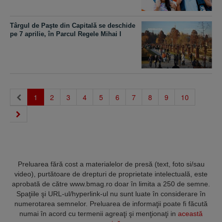
Târgul de Paşte din Capitală se deschide
pe 7 aprilie, în Parcul Regele Mihai I
(current)
1
2
3
4
5
6
7
8
9
10
Preluarea fără cost a materialelor de presă (text, foto si/sau
video), purtătoare de drepturi de proprietate intelectuală, este
aprobată de către www.bmag.ro doar în limita a 250 de semne.
Spaţiile şi URL-ul/hyperlink-ul nu sunt luate în considerare în
numerotarea semnelor. Preluarea de informaţii poate fi făcută
numai în acord cu termenii agreaţi şi menţionaţi in
această