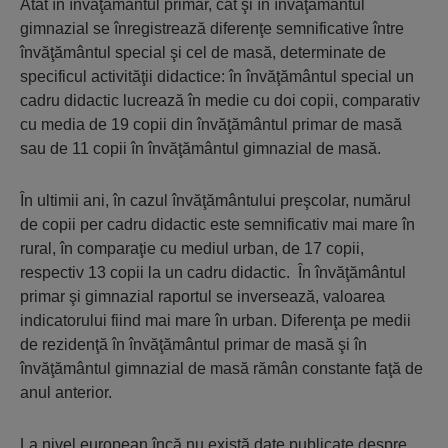
Atât în învăţământul primar, cât şi în învăţământul
gimnazial se înregistrează diferenţe semnificative între
învăţământul special şi cel de masă, determinate de
specificul activităţii didactice: în învăţământul special un
cadru didactic lucrează în medie cu doi copii, comparativ
cu media de 19 copii din învăţământul primar de masă
sau de 11 copii în învăţământul gimnazial de masă.
În ultimii ani, în cazul învăţă­mântului preşcolar, numărul
de copii per cadru didactic este semnificativ mai mare în
rural, în comparaţie cu mediul urban, de 17 copii,
respectiv 13 copii la un cadru didactic. În învăţământul
primar şi gimnazial raportul se inversează, valoarea
indicatorului fiind mai mare în urban. Diferenţa pe medii
de rezidenţă în învăţământul primar de masă şi în
învăţământul gimnazial de masă rămân constante faţă de
anul anterior.
La nivel european încă nu există date publicate despre