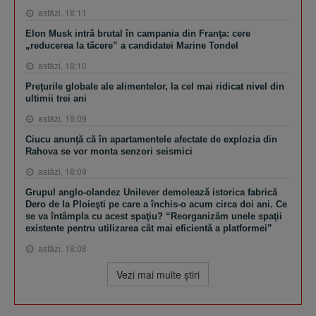
astăzi, 18:11
Elon Musk intră brutal în campania din Franţa: cere
„reducerea la tăcere” a candidatei Marine Tondel
astăzi, 18:10
Preţurile globale ale alimentelor, la cel mai ridicat nivel din
ultimii trei ani
astăzi, 18:09
Ciucu anunţă că în apartamentele afectate de explozia din
Rahova se vor monta senzori seismici
astăzi, 18:09
Grupul anglo-olandez Unilever demolează istorica fabrică
Dero de la Ploieşti pe care a închis-o acum circa doi ani. Ce
se va întâmpla cu acest spaţiu? “Reorganizăm unele spaţii
existente pentru utilizarea cât mai eficientă a platformei”
astăzi, 18:08
Vezi mai multe ştiri