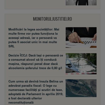
MONITORULJUSTITIEI.RO
Modificări la legea societăţilor: Mai
multe firme vor putea funcţiona la
aceeaşi adresă, iar o persoană va
putea fi asociat unic în mai multe
SRL
Decizie ÎCCJ: Dacă laşi o persoană ce
a consumat alcool să îţi conducă
maşina, răspunzi penal doar dacă
alcoolemia şoferului trece de 0,80 g/l
Cum urma să devină Insula Belina un
adevărat paradis fiscal: O lege cu
numeroase facilităţi şi scutiri de taxe,
adoptată de Parlament în aprilie 2019,
a fost declarată ulterior
neconstituţională