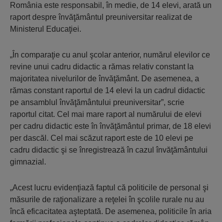
Româ­nia este responsabil, în medie, de 14 elevi, arată un
raport despre învăţământul preuni­ver­sitar realizat de
Ministerul Educaţiei.
„În comparaţie cu anul şcolar anterior, numărul elevilor ce
revine unui cadru didactic a rămas relativ constant la
majoritatea nivelurilor de învăţământ. De asemenea, a
rămas constant raportul de 14 elevi la un cadrul didactic
pe ansamblul învăţă­mân­tu­lui preuniversitar”, scrie
raportul citat. Cel mai mare raport al numărului de elevi
per cadru didactic este în învăţă­mântul primar, de 18 elevi
per dascăl. Cel mai scăzut raport este de 10 elevi pe
cadru didactic şi se înregis­trează în cazul învăţământului
gim­nazial.
„Acest lucru evidenţiază faptul că politicile de personal şi
măsurile de raţionalizare a reţelei în şcolile rurale nu au
încă eficacitatea aşteptată. De asemenea, politicile în aria