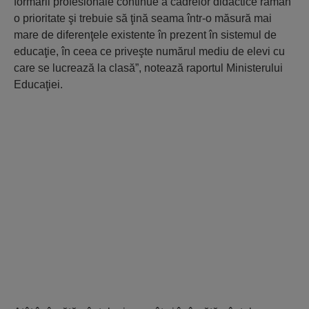
formării profesionale continue a cadrelor didactice rămân
o prioritate şi trebuie să ţină seama într-o măsură mai
mare de diferenţele existente în prezent în sistemul de
educaţie, în ceea ce priveşte numărul mediu de elevi cu
care se lucrează la clasă”, notează raportul Ministerului
Educaţiei.