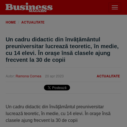
Desch
meniu
HOME
ACTUALITATE
Un cadru didactic din învăţământul
preuniversitar lucrează teoretic, în medie,
cu 14 elevi. În oraşe însă clasele ajung
frecvent la 30 de copii
Autor:
Ramona Cornea
20 apr 2023
ACTUALITATE
Un cadru didactic din învăţământul preuniversitar
lucrează teoretic, în medie, cu 14 elevi. În oraşe însă
clasele ajung frecvent la 30 de copii