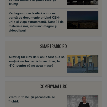
Trump
Pentagonul declasifică a cincea
tranșă de documente privind OZN-
urile și viața extraterestră. Sunt 41 de
materiale noi, inclusiv imagini și
videoclipuri
SMARTRADIO.RO
Austria| Un elev de 9 ani a fost pus să
susţină un test scris în aer liber, la
-1°C, pentru că nu avea mască
COMEDYMALL.RO
Vremuri triste. Şi păcănelele se
închid.