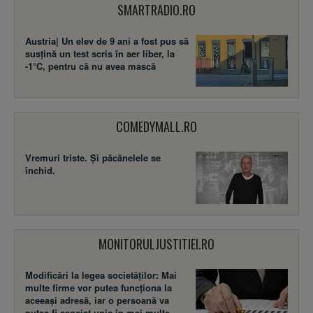
SMARTRADIO.RO
Austria| Un elev de 9 ani a fost pus să
susţină un test scris în aer liber, la
-1°C, pentru că nu avea mască
COMEDYMALL.RO
Vremuri triste. Şi păcănelele se
închid.
MONITORULJUSTITIEI.RO
Modificări la legea societăţilor: Mai
multe firme vor putea funcţiona la
aceeaşi adresă, iar o persoană va
putea fi asociat unic în mai multe