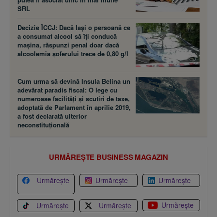
SRL
Decizie ÎCCJ: Dacă laşi o persoană ce
a consumat alcool să îţi conducă
maşina, răspunzi penal doar dacă
alcoolemia şoferului trece de 0,80 g/l
Cum urma să devină Insula Belina un
adevărat paradis fiscal: O lege cu
numeroase facilităţi şi scutiri de taxe,
adoptată de Parlament în aprilie 2019,
a fost declarată ulterior
neconstituţională
URMĂREȘTE BUSINESS MAGAZIN
Urmărește
Urmărește
Urmărește
Urmărește
Urmărește
Urmărește