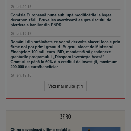
ieri, 20:13
Comisia Europeană pune sub lupă modificările la legea
decarbonizării. Bruxelles avertizează asupra riscului de
pierdere a banilor din PNRR
ieri, 19:17
Românii din străinătate ce vor să dezvolte afaceri locale prin
firme noi pot primi granturi. Bugetul alocat de Ministerul
Finanţelor: 100 mil. euro. BID, mandatată să gestioneze
granturile programului „Diaspora Investeşte Acasă”.
Granturile: până la 60% din creditul de investiţii, maximum
200.000 de euro/beneficiar
ieri, 19:16
Vezi mai multe ştiri
ZF.RO
China devastează ultima redută a