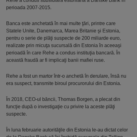
Rehe a condus subsidiara estoniană a Danske Bank în
perioada 2007-2015.
Banca este anchetată în mai multe ţări, printre care
Statele Unite, Danemarca, Marea Britanie şi Estonia,
pentru o serie de plăţi suspecte de 200 miliarde euro,
realizate prin micuţa sucursală din Estonia în aceeaşi
perioadă în care Rehe a condus instituţia bancară. În
această fraudă ar fi implicaţi banii mafiei ruse.
Rehe a fost un martor într-o anchetă în derulare, însă nu
era suspect, transmite biroul procurorului din Estonia.
În 2018, CEO-ul băncii, Thomas Borgen, a plecat din
funcţie după o investigaţie cu privire la aceste plăţi
suspecte.
În luna februarie autorităţile din Estonia le-au dictat celor