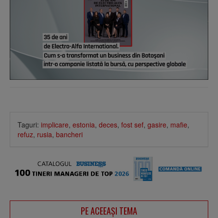
Taguri:
implicare
,
estonia
,
deces
,
fost sef
,
gasire
,
mafie
,
refuz
,
rusia
,
bancheri
PE ACEEAŞI TEMA