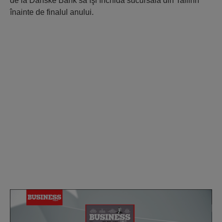
de la Danske Bank să îşi închidă sucursala din Tallinn
înainte de finalul anului.