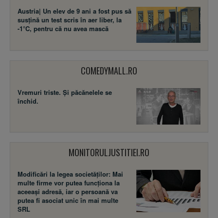
Austria| Un elev de 9 ani a fost pus să
susţină un test scris în aer liber, la
-1°C, pentru că nu avea mască
COMEDYMALL.RO
Vremuri triste. Şi păcănelele se
închid.
MONITORULJUSTITIEI.RO
Modificări la legea societăţilor: Mai
multe firme vor putea funcţiona la
aceeaşi adresă, iar o persoană va
putea fi asociat unic în mai multe
SRL