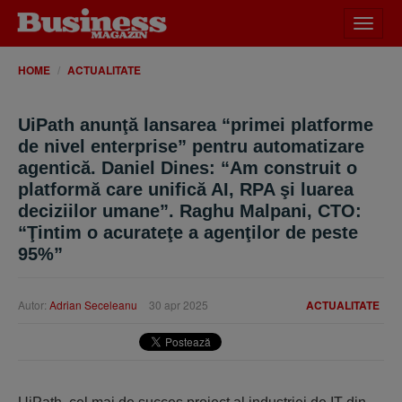
Desch
meniu
HOME
ACTUALITATE
UiPath anunţă lansarea “primei platforme
de nivel enterprise” pentru automatizare
agentică. Daniel Dines: “Am construit o
platformă care unifică AI, RPA şi luarea
deciziilor umane”. Raghu Malpani, CTO:
“Ţintim o acurateţe a agenţilor de peste
95%”
Autor:
Adrian Seceleanu
30 apr 2025
ACTUALITATE