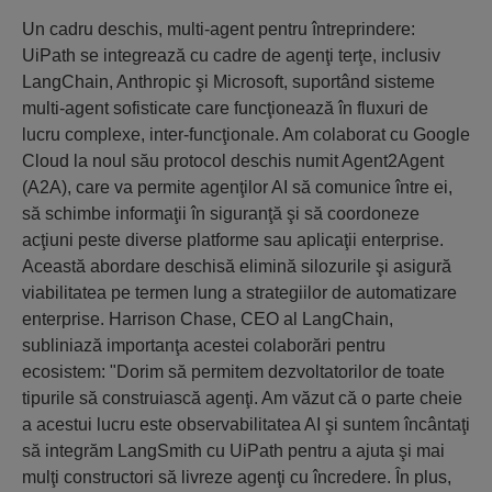
Un cadru deschis, multi-agent pentru întreprindere:
UiPath se integrează cu cadre de agenţi terţe, inclusiv
LangChain, Anthropic şi Microsoft, suportând sisteme
multi-agent sofisticate care funcţionează în fluxuri de
lucru complexe, inter-funcţionale. Am colaborat cu Google
Cloud la noul său protocol deschis numit Agent2Agent
(A2A), care va permite agenţilor AI să comunice între ei,
să schimbe informaţii în siguranţă şi să coordoneze
acţiuni peste diverse platforme sau aplicaţii enterprise.
Această abordare deschisă elimină silozurile şi asigură
viabilitatea pe termen lung a strategiilor de automatizare
enterprise. Harrison Chase, CEO al LangChain,
subliniază importanţa acestei colaborări pentru
ecosistem: "Dorim să permitem dezvoltatorilor de toate
tipurile să construiască agenţi. Am văzut că o parte cheie
a acestui lucru este observabilitatea AI şi suntem încântaţi
să integrăm LangSmith cu UiPath pentru a ajuta şi mai
mulţi constructori să livreze agenţi cu încredere. În plus,