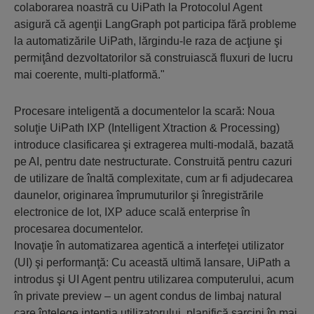
colaborarea noastră cu UiPath la Protocolul Agent
asigură că agenţii LangGraph pot participa fără probleme
la automatizările UiPath, lărgindu-le raza de acţiune şi
permiţând dezvoltatorilor să construiască fluxuri de lucru
mai coerente, multi-platformă."
Procesare inteligentă a documentelor la scară: Noua
soluţie UiPath IXP (Intelligent Xtraction & Processing)
introduce clasificarea şi extragerea multi-modală, bazată
pe AI, pentru date nestructurate. Construită pentru cazuri
de utilizare de înaltă complexitate, cum ar fi adjudecarea
daunelor, originarea împrumuturilor şi înregistrările
electronice de lot, IXP aduce scală enterprise în
procesarea documentelor.
Inovaţie în automatizarea agentică a interfeţei utilizator
(UI) şi performanţă: Cu această ultimă lansare, UiPath a
introdus şi UI Agent pentru utilizarea computerului, acum
în private preview – un agent condus de limbaj natural
care înţelege intenţia utilizatorului, planifică sarcini în mai