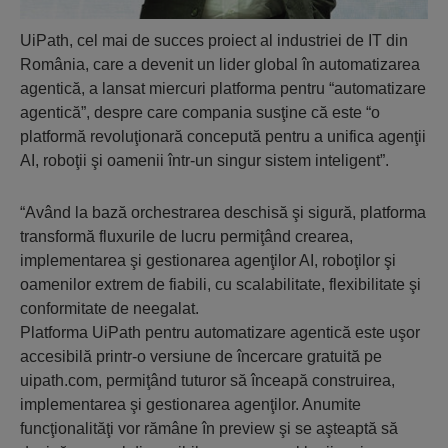
UiPath, cel mai de succes proiect al industriei de IT din
România, care a devenit un lider global în automatizarea
agentică, a lansat miercuri platforma pentru “automatizare
agentică”, despre care compania susţine că este “o
platformă revoluţionară concepută pentru a unifica agenţii
AI, roboţii şi oamenii într-un singur sistem inteligent”.
“Având la bază orchestrarea deschisă şi sigură, platforma
transformă fluxurile de lucru permiţând crearea,
implementarea şi gestionarea agenţilor AI, roboţilor şi
oamenilor extrem de fiabili, cu scalabilitate, flexibilitate şi
conformitate de neegalat.
Platforma UiPath pentru automatizare agentică este uşor
accesibilă printr-o versiune de încercare gratuită pe
uipath.com, permiţând tuturor să înceapă construirea,
implementarea şi gestionarea agenţilor. Anumite
funcţionalităţi vor rămâne în preview şi se aşteaptă să