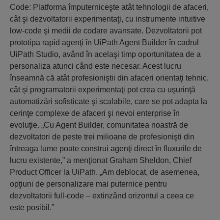
Code: Platforma împuterniceşte atât tehnologii de afaceri,
cât şi dezvoltatorii experimentaţi, cu instrumente intuitive
low-code şi medii de codare avansate. Dezvoltatorii pot
prototipa rapid agenţi în UiPath Agent Builder în cadrul
UiPath Studio, având în acelaşi timp oportunitatea de a
personaliza atunci când este necesar. Acest lucru
înseamnă că atât profesioniştii din afaceri orientaţi tehnic,
cât şi programatorii experimentaţi pot crea cu uşurinţă
automatizări sofisticate şi scalabile, care se pot adapta la
cerinţe complexe de afaceri şi nevoi enterprise în
evoluţie. „Cu Agent Builder, comunitatea noastră de
dezvoltatori de peste trei milioane de profesionişti din
întreaga lume poate construi agenţi direct în fluxurile de
lucru existente,” a menţionat Graham Sheldon, Chief
Product Officer la UiPath. „Am deblocat, de asemenea,
opţiuni de personalizare mai puternice pentru
dezvoltatorii full-code – extinzând orizontul a ceea ce
este posibil.”