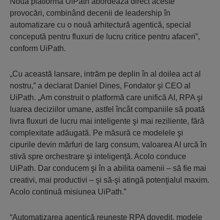
Noua platformă UiPath abordează direct aceste
provocări, combinând decenii de leadership în
automatizare cu o nouă arhitectură agentică, special
concepută pentru fluxuri de lucru critice pentru afaceri”,
conform UiPath.
„Cu această lansare, intrăm pe deplin în al doilea act al
nostru,” a declarat Daniel Dines, Fondator şi CEO al
UiPath. „Am construit o platformă care unifică AI, RPA şi
luarea deciziilor umane, astfel încât companiile să poată
livra fluxuri de lucru mai inteligente şi mai reziliente, fără
complexitate adăugată. Pe măsură ce modelele şi
cipurile devin mărfuri de larg consum, valoarea AI urcă în
stivă spre orchestrare şi inteligenţă. Acolo conduce
UiPath. Dar conducem şi în a abilita oamenii – să fie mai
creativi, mai productivi – şi să-şi atingă potenţialul maxim.
Acolo continuă misiunea UiPath.”
“Automatizarea agentică reuneşte RPA dovedit, modele