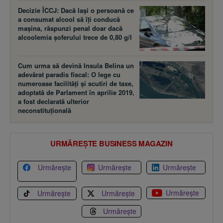
Decizie ÎCCJ: Dacă laşi o persoană ce
a consumat alcool să îţi conducă
maşina, răspunzi penal doar dacă
alcoolemia şoferului trece de 0,80 g/l
Cum urma să devină Insula Belina un
adevărat paradis fiscal: O lege cu
numeroase facilităţi şi scutiri de taxe,
adoptată de Parlament în aprilie 2019,
a fost declarată ulterior
neconstituţională
URMĂREȘTE BUSINESS MAGAZIN
Urmărește
Urmărește
Urmărește
Urmărește
Urmărește
Urmărește
Urmărește