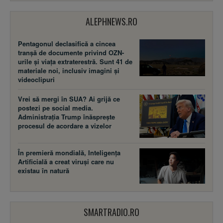
ALEPHNEWS.RO
Pentagonul declasifică a cincea
tranșă de documente privind OZN-
urile și viața extraterestră. Sunt 41 de
materiale noi, inclusiv imagini și
videoclipuri
Vrei să mergi în SUA? Ai grijă ce
postezi pe social media.
Administrația Trump înăsprește
procesul de acordare a vizelor
În premieră mondială, Inteligența
Artificială a creat viruși care nu
existau în natură
SMARTRADIO.RO