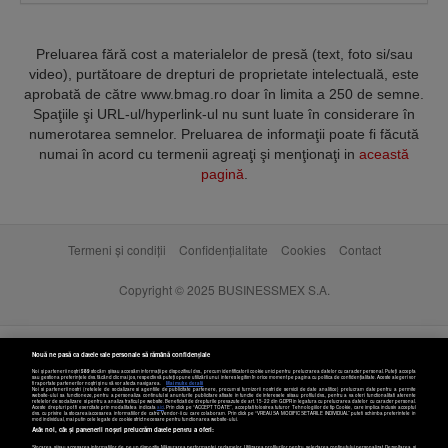
Preluarea fără cost a materialelor de presă (text, foto si/sau
video), purtătoare de drepturi de proprietate intelectuală, este
aprobată de către www.bmag.ro doar în limita a 250 de semne.
Spaţiile şi URL-ul/hyperlink-ul nu sunt luate în considerare în
numerotarea semnelor. Preluarea de informaţii poate fi făcută
numai în acord cu termenii agreaţi şi menţionaţi in
această
pagină
.
Termeni și condiții
Confidențialitate
Cookies
Contact
Copyright © 2025 BUSINESSMEX S.A.
Nouă ne pasă ca datele tale personale să rămână confidențiale
Noi și partenerii noștri
589
stocăm și/sau accesăm informații pe dispozitivul dvs., precum identificatorii cookie unici pentru prelucrarea datelor cu caracter personal. Puteți accepta
sau gestiona preferințele dvs. făcând clic mai jos, respectiv vă puteți opune utilizării unui interes legitim în orice moment pe pagina cu politica de confidențialitate. Aceste alegeri vor
fi raportate partenerilor noștri și nu vă vor afecta navigarea.
Mai multe detalii
Noi si partenerii nostri (retelele de socializare si agentiile de publicitate partenere, precum si furnizorii nostri de servicii de date analitice) prelucram date pentru a permite
website-ului sa functioneze, pentru a personaliza continutul si anunturile publicitare afisate in functie de interesele si/sau profilul dvs., pentru a va oferi functionalitati aferente
retelelor de socializare si pentru a analiza traficul pe website. Beneficiati de drepturile prevazute de art. 15-22 din GDPR in legatura cu prelucrarea datelor cu caracter personal.
Aceste drepturi pot fi exercitate prin modalitatea indicata
aici
. Prin click pe “ACCEPT TOATE”, acceptati folosirea tuturor Tehnologiilor de tip Cookie, care implica inclusiv acceptul
dvs. cu privire la stocarea/accesarea informatiilor de catre Vendor-ii cu care colaboram. Prin click pe “VREAU SA MODIFIC SETARILE INDIVIDUAL” puteti schimba preferintele in
mod individual, mai putin cele legate de cookie strict necesare pentru functionarea website-ului.
Atât noi, cât și partenerii noștri prelucrăm datele pentru a oferi:
Stocarea și/sau accesarea informațiilor de pe un dispozitiv. Măsurarea performanței reclamelor. Utilizarea profilurilor pentru selectarea conținutului personalizat. Dezvoltarea și