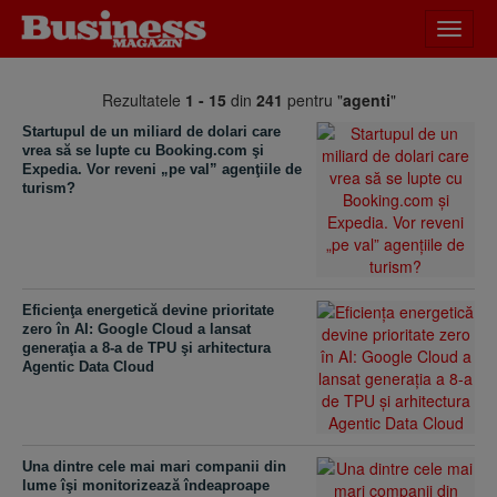
Desch
meniu
Rezultatele
1 - 15
din
241
pentru "
agenti
"
Startupul de un miliard de dolari care
vrea să se lupte cu Booking.com şi
Expedia. Vor reveni „pe val” agenţiile de
turism?
Eficienţa energetică devine prioritate
zero în AI: Google Cloud a lansat
generaţia a 8-a de TPU şi arhitectura
Agentic Data Cloud
Una dintre cele mai mari companii din
lume îşi monitorizează îndeaproape