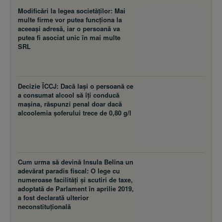
Modificări la legea societăţilor: Mai
multe firme vor putea funcţiona la
aceeaşi adresă, iar o persoană va
putea fi asociat unic în mai multe
SRL
Decizie ÎCCJ: Dacă laşi o persoană ce
a consumat alcool să îţi conducă
maşina, răspunzi penal doar dacă
alcoolemia şoferului trece de 0,80 g/l
Cum urma să devină Insula Belina un
adevărat paradis fiscal: O lege cu
numeroase facilităţi şi scutiri de taxe,
adoptată de Parlament în aprilie 2019,
a fost declarată ulterior
neconstituţională