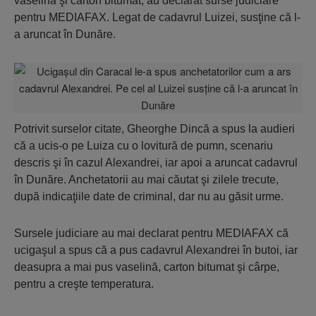
vaselină şi carton bitumat, au declarat surse judiciare
pentru MEDIAFAX. Legat de cadavrul Luizei, susţine că l-
a aruncat în Dunăre.
Potrivit surselor citate, Gheorghe Dincă a spus la audieri
că a ucis-o pe Luiza cu o lovitură de pumn, scenariu
descris şi în cazul Alexandrei, iar apoi a aruncat cadavrul
în Dunăre. Anchetatorii au mai căutat şi zilele trecute,
după indicaţiile date de criminal, dar nu au găsit urme.
Sursele judiciare au mai declarat pentru MEDIAFAX că
ucigaşul a spus că a pus cadavrul Alexandrei în butoi, iar
deasupra a mai pus vaselină, carton bitumat şi cârpe,
pentru a creşte temperatura.