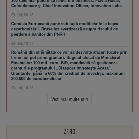
100 Cele mai puternice femei din business. Flavia Husar,
Cofondatoare şi Chief Innovation Officer, Innovation Labs
ieri, 20:13
Comisia Europeană pune sub lupă modificările la legea
decarbonizării. Bruxelles avertizează asupra riscului de
pierdere a banilor din PNRR
ieri, 19:17
Românii din străinătate ce vor să dezvolte afaceri locale prin
firme noi pot primi granturi. Bugetul alocat de Ministerul
Finanţelor: 100 mil. euro. BID, mandatată să gestioneze
granturile programului „Diaspora Investeşte Acasă”.
Granturile: până la 60% din creditul de investiţii, maximum
200.000 de euro/beneficiar
ieri, 19:16
Vezi mai multe ştiri
ZF.RO