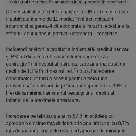
Datele statistice oficiale cu privire la PIB-ul Turciei nu vor
fi publicate înainte de 11 martie, însă trei indicatori
economici sugerează că economia a intrat în recesiune la
sfârşitul anului trecut, potrivit Bloomberg Economics.
Indicatorii privitori la producţia industrială, creditul bancar
şi PMI-ul din sectorul manufacturier sugerează o
contracţie în trimestrul al patrulea, care ar urma după un
declin de 1,1% în trimestrul trei. În plus, încrederea
consumatorilor turci a scăzut pentru a treia lună
consecutiv în februarie în pofida unei aprecieri cu 30% a
lirei de la minimul atins anul trecut şi unui declin al
inflaţiei de la maximele anterioare.
Încrederea pe februarie a atins 57,8, în scădere cu
aproape o cincime faţă de februarie anul trecut şi cu 0,7%
faţă de ianuarie, indicele revenind aproape de minimele