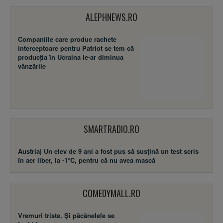
ALEPHNEWS.RO
Companiile care produc rachete
interceptoare pentru Patriot se tem că
producția în Ucraina le-ar diminua
vânzările
SMARTRADIO.RO
Austria| Un elev de 9 ani a fost pus să susţină un test scris
în aer liber, la -1°C, pentru că nu avea mască
COMEDYMALL.RO
Vremuri triste. Şi păcănelele se