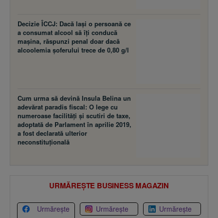
Decizie ÎCCJ: Dacă laşi o persoană ce
a consumat alcool să îţi conducă
maşina, răspunzi penal doar dacă
alcoolemia şoferului trece de 0,80 g/l
Cum urma să devină Insula Belina un
adevărat paradis fiscal: O lege cu
numeroase facilităţi şi scutiri de taxe,
adoptată de Parlament în aprilie 2019,
a fost declarată ulterior
neconstituţională
URMĂREȘTE BUSINESS MAGAZIN
Urmărește
Urmărește
Urmărește