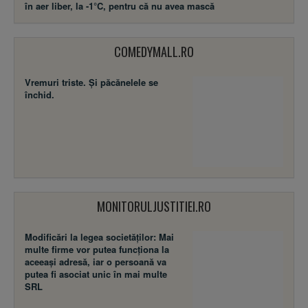
în aer liber, la -1°C, pentru că nu avea mască
COMEDYMALL.RO
Vremuri triste. Şi păcănelele se
închid.
MONITORULJUSTITIEI.RO
Modificări la legea societăţilor: Mai
multe firme vor putea funcţiona la
aceeaşi adresă, iar o persoană va
putea fi asociat unic în mai multe
SRL