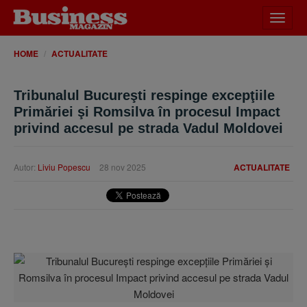
Desch
meniu
HOME
ACTUALITATE
Tribunalul Bucureşti respinge excepţiile
Primăriei şi Romsilva în procesul Impact
privind accesul pe strada Vadul Moldovei
Autor:
Liviu Popescu
28 nov 2025
ACTUALITATE