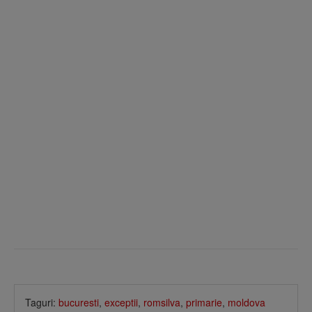
Taguri:
bucuresti
,
exceptii
,
romsilva
,
primarie
,
moldova