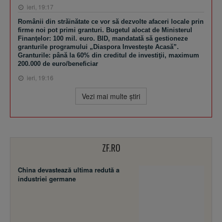
ieri, 19:17
Românii din străinătate ce vor să dezvolte afaceri locale prin
firme noi pot primi granturi. Bugetul alocat de Ministerul
Finanţelor: 100 mil. euro. BID, mandatată să gestioneze
granturile programului „Diaspora Investeşte Acasă”.
Granturile: până la 60% din creditul de investiţii, maximum
200.000 de euro/beneficiar
ieri, 19:16
Vezi mai multe ştiri
ZF.RO
China devastează ultima redută a
industriei germane