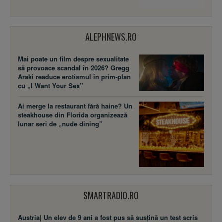
ALEPHNEWS.RO
Mai poate un film despre sexualitate
să provoace scandal în 2026? Gregg
Araki readuce erotismul în prim-plan
cu „I Want Your Sex”
Ai merge la restaurant fără haine? Un
steakhouse din Florida organizează
lunar seri de „nude dining”
SMARTRADIO.RO
Austria| Un elev de 9 ani a fost pus să susţină un test scris