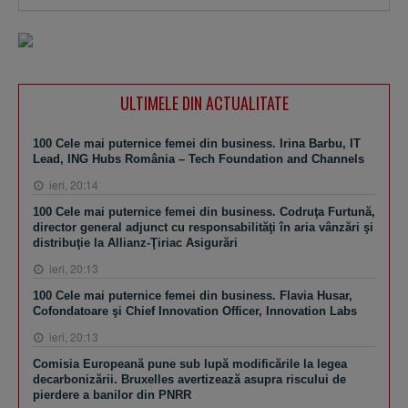
ULTIMELE DIN ACTUALITATE
100 Cele mai puternice femei din business. Irina Barbu, IT
Lead, ING Hubs România – Tech Foundation and Channels
ieri, 20:14
100 Cele mai puternice femei din business. Codruţa Furtună,
director general adjunct cu responsabilităţi în aria vânzări şi
distribuţie la Allianz-Ţiriac Asigurări
ieri, 20:13
100 Cele mai puternice femei din business. Flavia Husar,
Cofondatoare şi Chief Innovation Officer, Innovation Labs
ieri, 20:13
Comisia Europeană pune sub lupă modificările la legea
decarbonizării. Bruxelles avertizează asupra riscului de
pierdere a banilor din PNRR