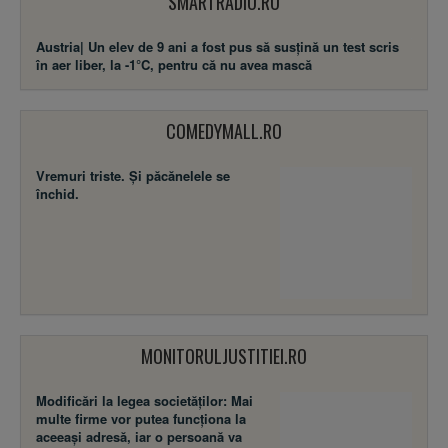
SMARTRADIO.RO
Austria| Un elev de 9 ani a fost pus să susţină un test scris
în aer liber, la -1°C, pentru că nu avea mască
COMEDYMALL.RO
Vremuri triste. Şi păcănelele se
închid.
MONITORULJUSTITIEI.RO
Modificări la legea societăţilor: Mai
multe firme vor putea funcţiona la
aceeaşi adresă, iar o persoană va