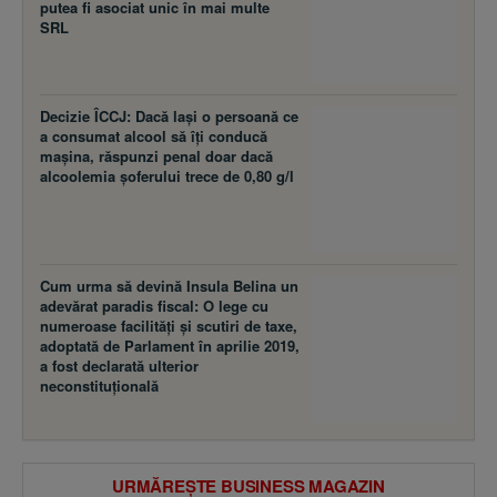
putea fi asociat unic în mai multe
SRL
Decizie ÎCCJ: Dacă laşi o persoană ce
a consumat alcool să îţi conducă
maşina, răspunzi penal doar dacă
alcoolemia şoferului trece de 0,80 g/l
Cum urma să devină Insula Belina un
adevărat paradis fiscal: O lege cu
numeroase facilităţi şi scutiri de taxe,
adoptată de Parlament în aprilie 2019,
a fost declarată ulterior
neconstituţională
URMĂREȘTE BUSINESS MAGAZIN