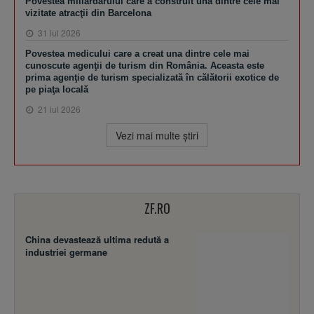
Povestea miliardarului care a construit una dintre cele mai
vizitate atracţii din Barcelona
31 iul 2026
Povestea medicului care a creat una dintre cele mai
cunoscute agenţii de turism din România. Aceasta este
prima agenţie de turism specializată în călătorii exotice de
pe piaţa locală
21 iul 2026
Vezi mai multe ştiri
ZF.RO
China devastează ultima redută a
industriei germane