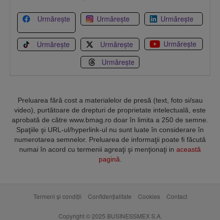
Urmărește
Urmărește
Urmărește
Urmărește
Urmărește
Urmărește
Urmărește
Preluarea fără cost a materialelor de presă (text, foto si/sau
video), purtătoare de drepturi de proprietate intelectuală, este
aprobată de către www.bmag.ro doar în limita a 250 de semne.
Spaţiile şi URL-ul/hyperlink-ul nu sunt luate în considerare în
numerotarea semnelor. Preluarea de informaţii poate fi făcută
numai în acord cu termenii agreaţi şi menţionaţi in
această
pagină
.
Termeni și condiții
Confidențialitate
Cookies
Contact
Copyright © 2025 BUSINESSMEX S.A.