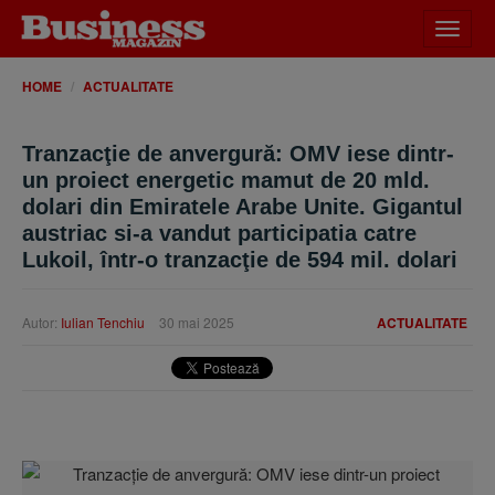
Desch
meniu
HOME
ACTUALITATE
Tranzacţie de anvergură: OMV iese dintr-
un proiect energetic mamut de 20 mld.
dolari din Emiratele Arabe Unite. Gigantul
austriac si-a vandut participatia catre
Lukoil, într-o tranzacţie de 594 mil. dolari
Autor:
Iulian Tenchiu
30 mai 2025
ACTUALITATE