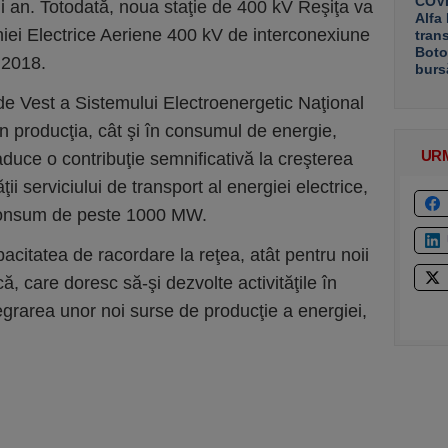
COVE
ui an. Totodată, noua staţie de 400 kV Reşiţa va
Alfa
niei Electrice Aeriene 400 kV de interconexiune
tran
Boto
 2018.
burs
de Vest a Sistemului Electroenergetic Naţional
în producţia, cât şi în consumul de energie,
UR
 aduce o contribuţie semnificativă la creşterea
ţii serviciului de transport al energiei electrice,
consum de peste 1000 MW.
acitatea de racordare la reţea, atât pentru noii
, care doresc să-şi dezvolte activităţile în
egrarea unor noi surse de producţie a energiei,