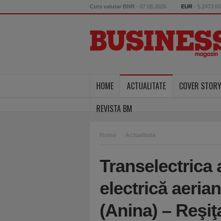
Curs valutar BNR
- 07.08.2026
EUR
- 5.2473 
HOME
ACTUALITATE
COVER STOR
REVISTA BM
Home
Actualitate
Transelectrica 
electrică aerian
(Anina) – Reşiţ