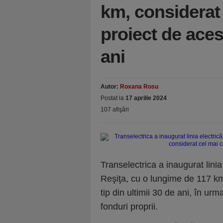
km, considerat
proiect de acest
ani
Autor:
Roxana Rosu
Postat la
17 aprilie 2024
107 afişări
Transelectrica a inaugurat linia
Reşiţa, cu o lungime de 117 km
tip din ultimii 30 de ani, în urm
fonduri proprii.