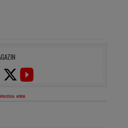
AGAZIN
electrica
,
anina