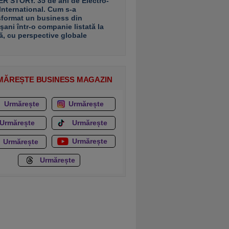
R STORY. 35 de ani de Electro-
 International. Cum s-a
sformat un business din
şani într-o companie listată la
ă, cu perspective globale
MĂREȘTE BUSINESS MAGAZIN
Urmărește
Urmărește
Urmărește
Urmărește
Urmărește
Urmărește
Urmărește