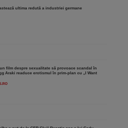
stează ultima redută a industriei germane
un film despre sexualitate să provoace scandal în
g Araki readuce erotismul în prim-plan cu „I Want
S.RO