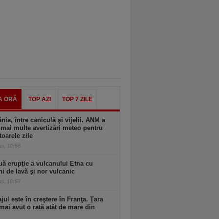
A ORĂ
TOP AZI
TOP 7 ZILE
ia, între caniculă şi vijelii. ANM a
mai multe avertizări meteo pentru
oarele zile
zi, 10:58
ă erupţie a vulcanului Etna cu
ni de lavă şi nor vulcanic
zi, 10:57
ul este în creştere în Franţa. Ţara
mai avut o rată atât de mare din