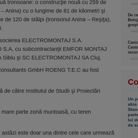
două tronsoane: o construcţie nouă cu 259 de
astă
r – Anina) cu o lungime de 81 de kilometri şi
De ce
te de 120 de stâlpi (tronsonul Anina – Reşiţa),
Boloj
greşi
i.
astă
e Asocierea ELECTROMONTAJ S.A.
Canic
Centr
.A, cu subcontractanţii EMFOR MONTAJ
recor
Sibiu şi SC ELECTROMONTAJ SA Cluj.
astă
 Consultants GmbH ROENG T.E.C au fost
Co
ă de către Institutul de Studii şi Proiectări
Un p
abia
Stan
i mare parte zonă muntoasă, cu teren
part
lui d
de e
m astăzi este doar una dintre cele care urmează