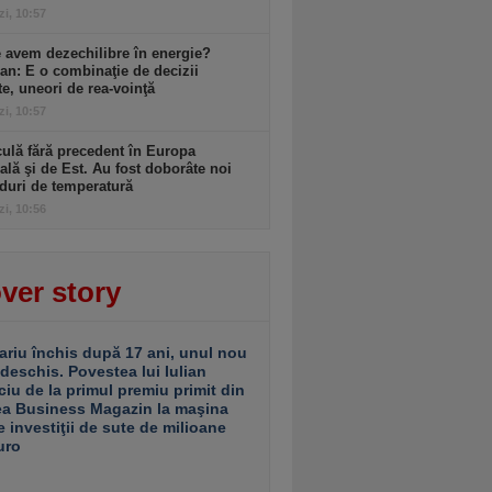
zi, 10:57
 avem dezechilibre în energie?
an: E o combinaţie de decizii
te, uneori de rea-voinţă
zi, 10:57
ulă fără precedent în Europa
ală şi de Est. Au fost doborâte noi
duri de temperatură
zi, 10:56
ver story
ariu închis după 17 ani, unul nou
 deschis. Povestea lui Iulian
ciu de la primul premiu primit din
ea Business Magazin la maşina
e investiţii de sute de milioane
uro