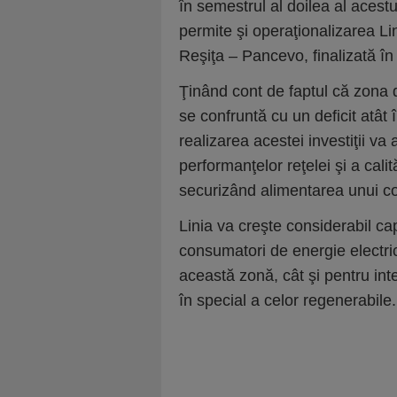
în semestrul al doilea al acest
permite şi operaţionalizarea Li
Reşiţa – Pancevo, finalizată în
Ţinând cont de faptul că zona 
se confruntă cu un deficit atât 
realizarea acestei investiţii va
performanţelor reţelei şi a calită
securizând alimentarea unui 
Linia va creşte considerabil cap
consumatori de energie electrică
această zonă, cât şi pentru int
în special a celor regenerabile.