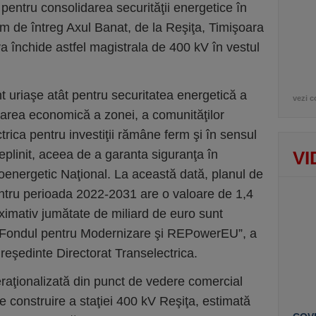
i pentru consolidarea securităţii energetice în
bim de întreg Axul Banat, de la Reşiţa, Timişoara
a închide astfel magistrala de 400 kV în vestul
unt uriaşe atât pentru securitatea energetică a
vezi c
tarea economică a zonei, a comunităţilor
rica pentru investiţii rămâne ferm şi în sensul
plinit, aceea de a garanta siguranţa în
VI
roenergetic Naţional. La această dată, planul de
entru perioada 2022-2031 are o valoare de 1,4
ximativ jumătate de miliard de euro sunt
e: Fondul pentru Modernizare şi REPowerEU”, a
reşedinte Directorat Transelectrica.
peraţionalizată din punct de vedere comercial
de construire a staţiei 400 kV Reşiţa, estimată