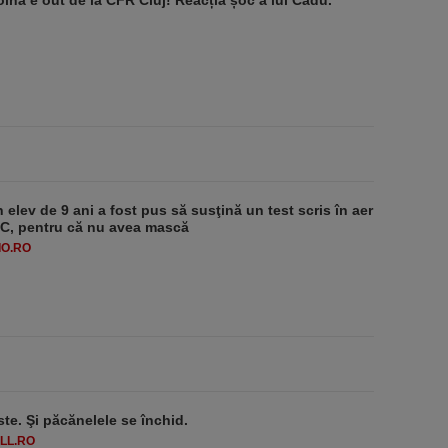
lha e out de la CFR Cluj! Reacția șoc a lui Cadu.
 elev de 9 ani a fost pus să susţină un test scris în aer
-1°C, pentru că nu avea mască
O.RO
ste. Şi păcănelele se închid.
LL.RO