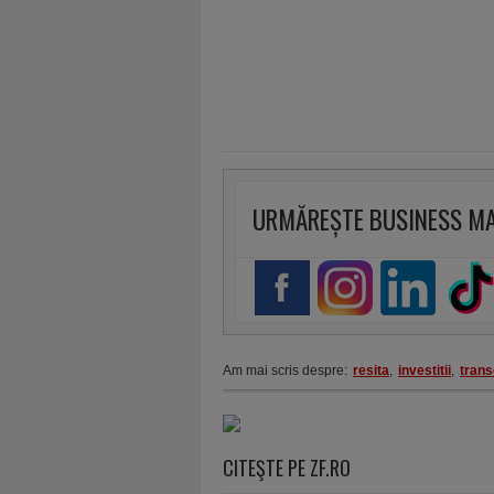
URMĂREȘTE BUSINESS M
Am mai scris despre:
resita
,
investitii
,
trans
CITEŞTE PE ZF.RO