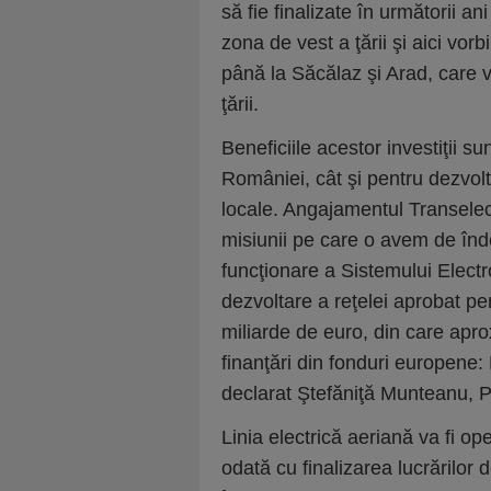
să fie finalizate în următorii an
zona de vest a ţării şi aici vor
până la Săcălaz şi Arad, care v
ţării.
Beneficiile acestor investiţii s
României, cât şi pentru dezvol
locale. Angajamentul Transelect
misiunii pe care o avem de înde
funcţionare a Sistemului Elect
dezvoltare a reţelei aprobat p
miliarde de euro, din care apro
finanţări din fonduri europen
declarat Ştefăniţă Munteanu, P
Linia electrică aeriană va fi o
odată cu finalizarea lucrărilor 