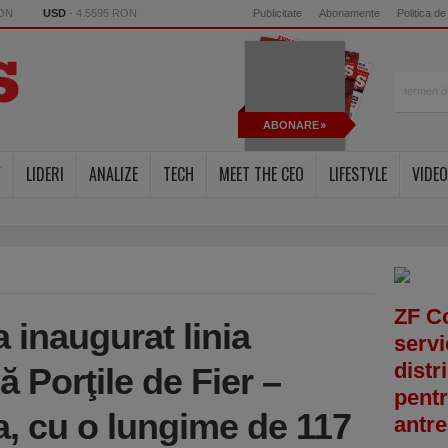
RON
USD
- 4.5595 RON
Publicitate
Abonamente
Politica de
ABONARE
Y
LIDERI
ANALIZE
TECH
MEET THE CEO
LIFESTYLE
VIDEO
ZF C
a inaugurat linia
servi
distr
ă Porţile de Fier –
pentr
a, cu o lungime de 117
antre