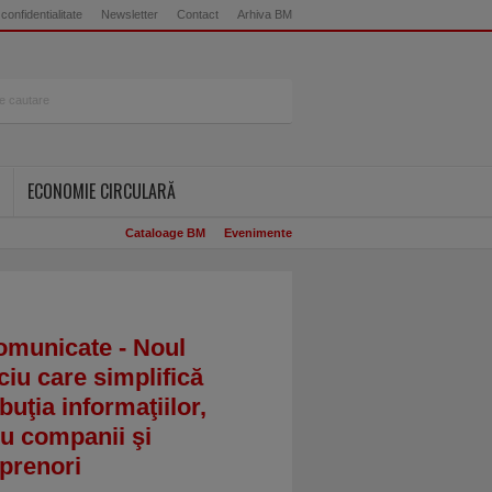
 confidentialitate
Newsletter
Contact
Arhiva BM
ECONOMIE CIRCULARĂ
Cataloage BM
Evenimente
omunicate - Noul
ciu care simplifică
ibuţia informaţiilor,
u companii şi
prenori