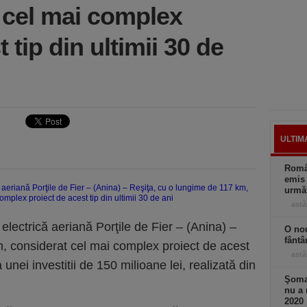
 cel mai complex
 tip din ultimii 30 de
ULTIM
Român
emis 
următ
astă
 electrică aeriană Porţile de Fier – (Anina) –
O nou
fântâ
, considerat cel mai complex proiect de acest
astă
a unei investitii de 150 milioane lei, realizată din
Şomaj
nu a 
2020