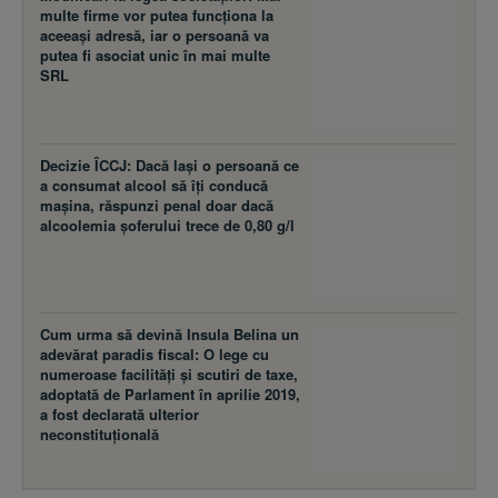
multe firme vor putea funcţiona la
aceeaşi adresă, iar o persoană va
putea fi asociat unic în mai multe
SRL
Decizie ÎCCJ: Dacă laşi o persoană ce
a consumat alcool să îţi conducă
maşina, răspunzi penal doar dacă
alcoolemia şoferului trece de 0,80 g/l
Cum urma să devină Insula Belina un
adevărat paradis fiscal: O lege cu
numeroase facilităţi şi scutiri de taxe,
adoptată de Parlament în aprilie 2019,
a fost declarată ulterior
neconstituţională