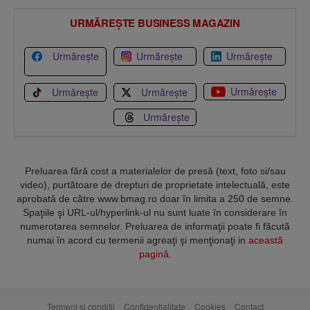
URMĂREȘTE BUSINESS MAGAZIN
Urmărește
Urmărește
Urmărește
Urmărește
Urmărește
Urmărește
Urmărește
Preluarea fără cost a materialelor de presă (text, foto si/sau
video), purtătoare de drepturi de proprietate intelectuală, este
aprobată de către www.bmag.ro doar în limita a 250 de semne.
Spaţiile şi URL-ul/hyperlink-ul nu sunt luate în considerare în
numerotarea semnelor. Preluarea de informaţii poate fi făcută
numai în acord cu termenii agreaţi şi menţionaţi in
această
pagină
.
Termeni și condiții
Confidențialitate
Cookies
Contact