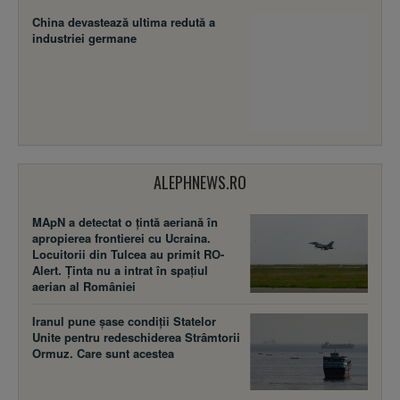
China devastează ultima redută a
industriei germane
ALEPHNEWS.RO
MApN a detectat o țintă aeriană în
apropierea frontierei cu Ucraina.
Locuitorii din Tulcea au primit RO-
Alert. Ținta nu a intrat în spațiul
aerian al României
Iranul pune șase condiții Statelor
Unite pentru redeschiderea Strâmtorii
Ormuz. Care sunt acestea