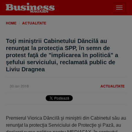
Desch
meniu
HOME
ACTUALITATE
Toţi miniştrii Cabinetului Dăncilă au
renunţat la protecţia SPP, în semn de
protest faţă de "implicarea în politică" a
şefului serviciului, reclamată public de
Liviu Dragnea
30 ian 2018
ACTUALITATE
Premierul Viorica Dăncilă şi miniştrii din Cabinetul său au
renunţat la protecţia Serviciului de Protecţie şi Pază, au