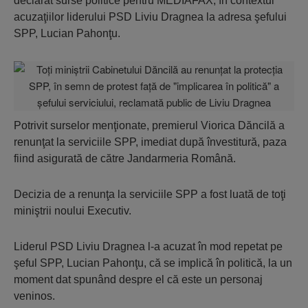
declarat surse politice pentru MEDIAFAX, în contextul
acuzaţiilor liderului PSD Liviu Dragnea la adresa şefului
SPP, Lucian Pahonţu.
Potrivit surselor menţionate, premierul Viorica Dăncilă a
renunţat la serviciile SPP, imediat după învestitură, paza
fiind asigurată de către Jandarmeria Română.
Decizia de a renunţa la serviciile SPP a fost luată de toţi
miniştrii noului Executiv.
Liderul PSD Liviu Dragnea l-a acuzat în mod repetat pe
şeful SPP, Lucian Pahonţu, că se implică în politică, la un
moment dat spunând despre el că este un personaj
veninos.