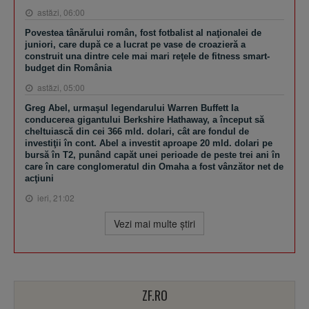
astăzi, 06:00
Povestea tânărului român, fost fotbalist al naţionalei de
juniori, care după ce a lucrat pe vase de croazieră a
construit una dintre cele mai mari reţele de fitness smart-
budget din România
astăzi, 05:00
Greg Abel, urmaşul legendarului Warren Buffett la
conducerea gigantului Berkshire Hathaway, a început să
cheltuiască din cei 366 mld. dolari, cât are fondul de
investiţii în cont. Abel a investit aproape 20 mld. dolari pe
bursă în T2, punând capăt unei perioade de peste trei ani în
care în care conglomeratul din Omaha a fost vânzător net de
acţiuni
ieri, 21:02
Vezi mai multe ştiri
ZF.RO