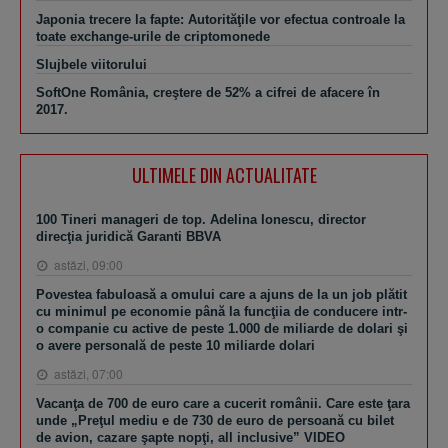
Japonia trecere la fapte: Autorităţile vor efectua controale la
toate exchange-urile de criptomonede
Slujbele viitorului
SoftOne România, creştere de 52% a cifrei de afacere în
2017.
ULTIMELE DIN ACTUALITATE
100 Tineri manageri de top. Adelina Ionescu, director
direcţia juridică Garanti BBVA
astăzi, 09:00
Povestea fabuloasă a omului care a ajuns de la un job plătit
cu minimul pe economie până la funcţiia de conducere intr-
o companie cu active de peste 1.000 de miliarde de dolari şi
o avere personală de peste 10 miliarde dolari
astăzi, 07:00
Vacanţa de 700 de euro care a cucerit românii. Care este ţara
unde „Preţul mediu e de 730 de euro de persoană cu bilet
de avion, cazare şapte nopţi, all inclusive” VIDEO