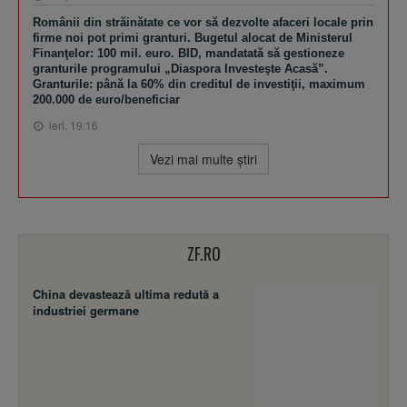
Românii din străinătate ce vor să dezvolte afaceri locale prin
firme noi pot primi granturi. Bugetul alocat de Ministerul
Finanţelor: 100 mil. euro. BID, mandatată să gestioneze
granturile programului „Diaspora Investeşte Acasă”.
Granturile: până la 60% din creditul de investiţii, maximum
200.000 de euro/beneficiar
ieri, 19:16
Vezi mai multe ştiri
ZF.RO
China devastează ultima redută a
industriei germane