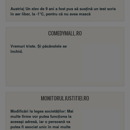
Austria| Un elev de 9 ani a fost pus să susţină un test scris
în aer liber, la -1°C, pentru că nu avea mască
COMEDYMALL.RO
Vremuri triste. Şi păcănelele se
închid.
MONITORULJUSTITIEI.RO
Modificări la legea societăţilor: Mai
multe firme vor putea funcţiona la
aceeaşi adresă, iar o persoană va
putea fi asociat unic în mai multe