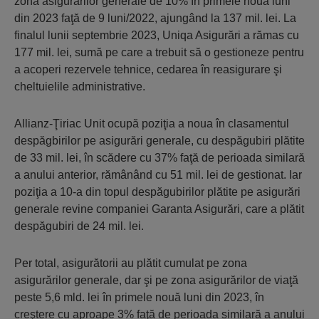
zona asigurărilor generale de 10% în primele nouă luni
din 2023 faţă de 9 luni/2022, ajungând la 137 mil. lei. La
finalul lunii septembrie 2023, Uniqa Asigurări a rămas cu
177 mil. lei, sumă pe care a trebuit să o gestioneze pentru
a acoperi rezervele tehnice, cedarea în reasigurare şi
cheltuielile administrative.
Allianz-Ţiriac Unit ocupă poziţia a noua în clasamentul
despăgbirilor pe asigurări generale, cu despăgubiri plătite
de 33 mil. lei, în scădere cu 37% faţă de perioada similară
a anului anterior, rămânând cu 51 mil. lei de gestionat. Iar
poziţia a 10-a din topul despăgubirilor plătite pe asigurări
generale revine companiei Garanta Asigurări, care a plătit
despăgubiri de 24 mil. lei.
Per total, asigurătorii au plătit cumulat pe zona
asigurărilor generale, dar şi pe zona asigurărilor de viaţă
peste 5,6 mld. lei în primele nouă luni din 2023, în
creştere cu aproape 3% faţă de perioada similară a anului