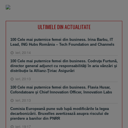
ULTIMELE DIN ACTUALITATE
100 Cele mai puternice femei din business. Irina Barbu, IT
Lead, ING Hubs România – Tech Foundation and Channels
ieri, 20:14
100 Cele mai puternice femei din business. Codruţa Furtună,
director general adjunct cu responsabilităţi în aria vânzări şi
distribuţie la Allianz-Ţiriac Asigurări
ieri, 20:13
100 Cele mai puternice femei din business. Flavia Husar,
Cofondatoare şi Chief Innovation Officer, Innovation Labs
ieri, 20:13
Comisia Europeană pune sub lupă modificările la legea
decarbonizării. Bruxelles avertizează asupra riscului de
pierdere a banilor din PNRR
ieri, 19:17