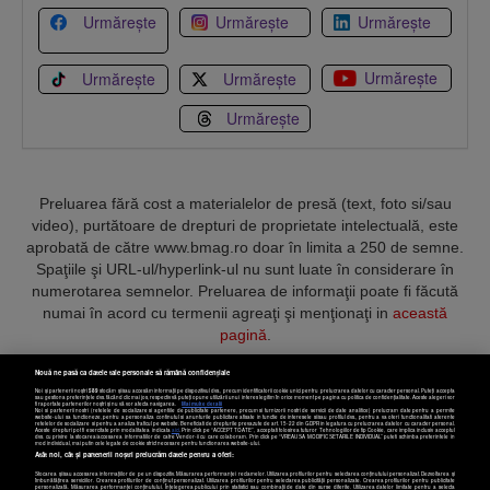
Urmărește
Urmărește
Urmărește
Urmărește
Urmărește
Urmărește
Urmărește
Preluarea fără cost a materialelor de presă (text, foto si/sau
video), purtătoare de drepturi de proprietate intelectuală, este
aprobată de către www.bmag.ro doar în limita a 250 de semne.
Spaţiile şi URL-ul/hyperlink-ul nu sunt luate în considerare în
numerotarea semnelor. Preluarea de informaţii poate fi făcută
numai în acord cu termenii agreaţi şi menţionaţi in
această
pagină
.
Nouă ne pasă ca datele tale personale să rămână confidențiale
Noi și partenerii noștri
589
stocăm și/sau accesăm informații pe dispozitivul dvs., precum identificatorii cookie unici pentru prelucrarea datelor cu caracter personal. Puteți accepta
sau gestiona preferințele dvs. făcând clic mai jos, respectiv vă puteți opune utilizării unui interes legitim în orice moment pe pagina cu politica de confidențialitate. Aceste alegeri vor
fi raportate partenerilor noștri și nu vă vor afecta navigarea.
Mai multe detalii
Noi si partenerii nostri (retelele de socializare si agentiile de publicitate partenere, precum si furnizorii nostri de servicii de date analitice) prelucram date pentru a permite
Termeni și condiții
Confidențialitate
Cookies
Contact
website-ului sa functioneze, pentru a personaliza continutul si anunturile publicitare afisate in functie de interesele si/sau profilul dvs., pentru a va oferi functionalitati aferente
retelelor de socializare si pentru a analiza traficul pe website. Beneficiati de drepturile prevazute de art. 15-22 din GDPR in legatura cu prelucrarea datelor cu caracter personal.
Aceste drepturi pot fi exercitate prin modalitatea indicata
aici
. Prin click pe “ACCEPT TOATE”, acceptati folosirea tuturor Tehnologiilor de tip Cookie, care implica inclusiv acceptul
dvs. cu privire la stocarea/accesarea informatiilor de catre Vendor-ii cu care colaboram. Prin click pe “VREAU SA MODIFIC SETARILE INDIVIDUAL” puteti schimba preferintele in
mod individual, mai putin cele legate de cookie strict necesare pentru functionarea website-ului.
Atât noi, cât și partenerii noștri prelucrăm datele pentru a oferi:
Copyright © 2025 BUSINESSMEX S.A.
Stocarea și/sau accesarea informațiilor de pe un dispozitiv. Măsurarea performanței reclamelor. Utilizarea profilurilor pentru selectarea conținutului personalizat. Dezvoltarea și
îmbunătățirea serviciilor. Crearea profilurilor de conținut personalizat. Utilizarea profilurilor pentru selectarea publicității personalizate. Crearea profilurilor pentru publicitate
personalizată. Măsurarea performanței conținutului. Înțelegerea publicului prin statistici sau combinații de date din surse diferite. Utilizarea datelor limitate pentru a selecta