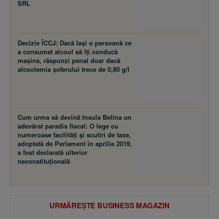
SRL
Decizie ÎCCJ: Dacă laşi o persoană ce
a consumat alcool să îţi conducă
maşina, răspunzi penal doar dacă
alcoolemia şoferului trece de 0,80 g/l
Cum urma să devină Insula Belina un
adevărat paradis fiscal: O lege cu
numeroase facilităţi şi scutiri de taxe,
adoptată de Parlament în aprilie 2019,
a fost declarată ulterior
neconstituţională
URMĂREȘTE BUSINESS MAGAZIN