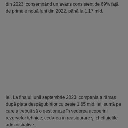
din 2023, consemnând un avans consistent de 69% faţă
de primele nouă luni din 2022, până la 1,17 mld.
lei. La finalul lunii septembrie 2023, compania a rămas
după plata despăgubirilor cu peste 1,65 mld. lei, sumă pe
care a trebuit să o gestioneze în vederea acoperirii
rezervelor tehnice, cedarea în reasigurare şi cheltuielile
admi­nistrative.