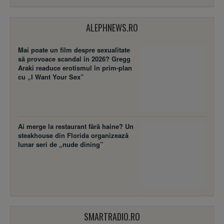
ALEPHNEWS.RO
Mai poate un film despre sexualitate
să provoace scandal în 2026? Gregg
Araki readuce erotismul în prim-plan
cu „I Want Your Sex”
Ai merge la restaurant fără haine? Un
steakhouse din Florida organizează
lunar seri de „nude dining”
SMARTRADIO.RO