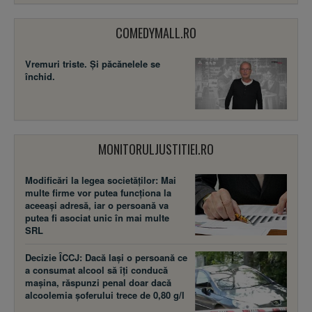
COMEDYMALL.RO
Vremuri triste. Şi păcănelele se
închid.
MONITORULJUSTITIEI.RO
Modificări la legea societăţilor: Mai
multe firme vor putea funcţiona la
aceeaşi adresă, iar o persoană va
putea fi asociat unic în mai multe
SRL
Decizie ÎCCJ: Dacă laşi o persoană ce
a consumat alcool să îţi conducă
maşina, răspunzi penal doar dacă
alcoolemia şoferului trece de 0,80 g/l