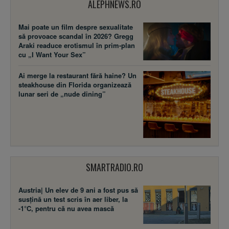
ALEPHNEWS.RO
Mai poate un film despre sexualitate
să provoace scandal în 2026? Gregg
Araki readuce erotismul în prim-plan
cu „I Want Your Sex”
Ai merge la restaurant fără haine? Un
steakhouse din Florida organizează
lunar seri de „nude dining”
SMARTRADIO.RO
Austria| Un elev de 9 ani a fost pus să
susţină un test scris în aer liber, la
-1°C, pentru că nu avea mască