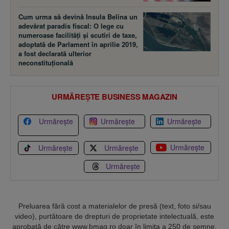
Cum urma să devină Insula Belina un
adevărat paradis fiscal: O lege cu
numeroase facilităţi şi scutiri de taxe,
adoptată de Parlament în aprilie 2019,
a fost declarată ulterior
neconstituţională
URMĂREȘTE BUSINESS MAGAZIN
Urmărește
Urmărește
Urmărește
Urmărește
Urmărește
Urmărește
Urmărește
Preluarea fără cost a materialelor de presă (text, foto si/sau
video), purtătoare de drepturi de proprietate intelectuală, este
aprobată de către www.bmag.ro doar în limita a 250 de semne.