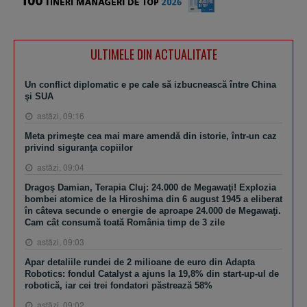
ULTIMELE DIN ACTUALITATE
Un conflict diplomatic e pe cale să izbucnească între China
şi SUA
astăzi, 09:16
Meta primeşte cea mai mare amendă din istorie, într-un caz
privind siguranţa copiilor
astăzi, 09:04
Dragoş Damian, Terapia Cluj: 24.000 de Megawaţi! Explozia
bombei atomice de la Hiroshima din 6 august 1945 a eliberat
în câteva secunde o energie de aproape 24.000 de Megawaţi.
Cam cât consumă toată România timp de 3 zile
astăzi, 09:03
Apar detaliile rundei de 2 milioane de euro din Adapta
Robotics: fondul Catalyst a ajuns la 19,8% din start-up-ul de
robotică, iar cei trei fondatori păstrează 58%
astăzi, 09:02