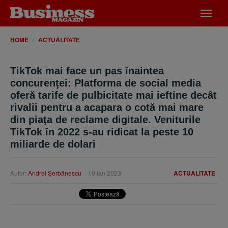
Desch
meniu
HOME
ACTUALITATE
TikTok mai face un pas înaintea
concurenţei: Platforma de social media
oferă tarife de pulbicitate mai ieftine decât
rivalii pentru a acapara o cotă mai mare
din piaţa de reclame digitale. Veniturile
TikTok în 2022 s-au ridicat la peste 10
miliarde de dolari
Autor:
Andrei Şerbănescu
10 ian 2023
ACTUALITATE