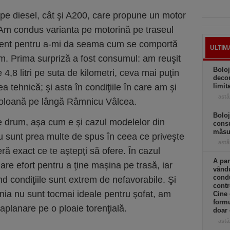
 pe diesel, cât şi A200, care propune un motor
 Am condus varianta pe motorină pe traseul
icient pentru a-mi da seama cum se comportă
ULTIM
um. Prima surpriză a fost consumul: am reuşit
Boloj
4,8 litri pe suta de kilometri, ceva mai puţin
decon
ea tehnică; şi asta în condiţiile în care am şi
limit
astă
 coloană pe lângă Râmnicu Vâlcea.
Boloj
 drum, aşa cum e şi cazul modelelor din
consu
măsur
nu sunt prea multe de spus în ceea ce priveşte
astă
ă exact ce te aştepţi să ofere. În cazul
A par
are efort pentru a ţine maşina pe trasă, iar
vându
condu
nd condiţiile sunt extrem de nefavorabile. Şi
contr
ia nu sunt tocmai ideale pentru şofat, am
Cine
formu
aplanare pe o ploaie torenţială.
doar 
astă