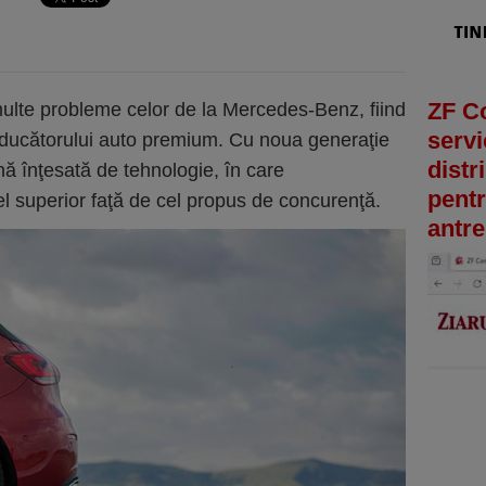
ZF C
 multe probleme celor de la Mercedes-Benz, fiind
servi
oducătorului auto premium. Cu noua generaţie
distr
nă înţesată de tehnologie, în care
pentr
el superior faţă de cel propus de concurenţă.
antre