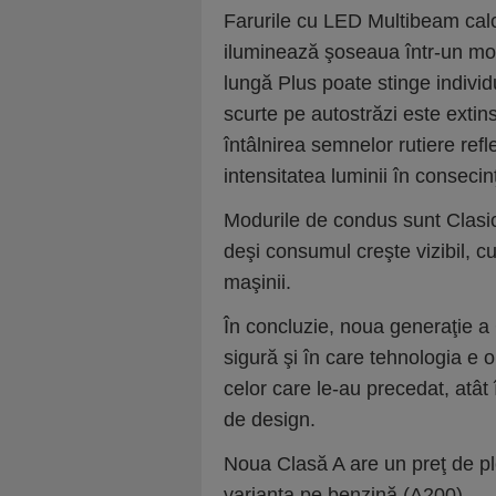
Farurile cu LED Multibeam calc
iluminează şoseaua într-un mod
lungă Plus poate stinge individu
scurte pe autostrăzi este extin
întâlnirea semnelor rutiere ref
intensitatea luminii în consecin
Modurile de condus sunt Clasic,
deşi consumul creşte vizibil, c
maşinii.
În concluzie, noua generaţie a 
sigură şi în care tehnologia e
celor care le-au precedat, atât
de design.
Noua Clasă A are un preţ de p
varianta pe benzină (A200).