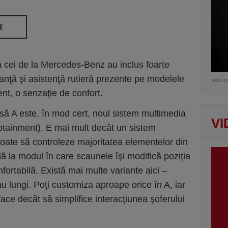
E
 cei de la Mercedes-Benz au inclus foarte
anţă şi asistenţă rutieră prezente pe modelele
vezi c
dent, o senzaţie de confort.
să A este, în mod cert, noul sistem multimedia
VI
tainment). E mai mult decât un sistem
poate să controleze majoritatea elementelor din
ă la modul în care scaunele îşi modifică poziţia
fortabilă. Există mai multe variante aici –
au lungi. Poţi customiza aproape orice în A, iar
face decât să simplifice interacţiunea şoferului