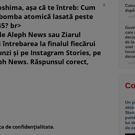
X
oshima, așa că te întreb: Cum
Cutre
după
 bomba atomică lasată peste
astă
45? br>
Guver
le Aleph News sau Ziarul
care 
decon
 întrebarea la finalul fiecărui
de la
unei 
unzi și pe Instagram Stories, pe
locui
decon
eph News. Răspunsul corect,
astă
Co
Un p
abia
Stan
part
lui d
ca de confidenţialitate.
de e