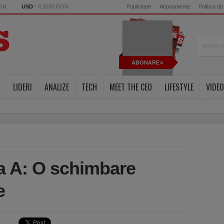
RON
USD
- 4.5595 RON
Publicitate
Abonamente
Politica de
ABONARE
Y
LIDERI
ANALIZE
TECH
MEET THE CEO
LIFESTYLE
VIDEO
sa A: O schimbare
e