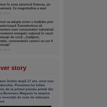
mur în zona seismică Vrancea, joi
-amiază. Ce magnitudine a avut
zi, 15:27
nul va adopta vineri o hotărâre prin
autorizează Transelectrica să
ecteze mari consumatori industriali
 sistemul energetic naţional în cazul
situaţii de criză: „Cetăţenii,
nţele, consumatorii casnici nu vor fi
ectaţi”
zi, 15:26
ver story
ariu închis după 17 ani, unul nou
 deschis. Povestea lui Iulian
ciu de la primul premiu primit din
ea Business Magazin la maşina
e investiţii de sute de milioane
uro