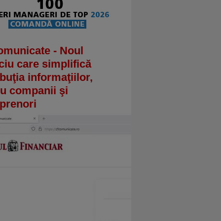
omunicate - Noul
ciu care simplifică
ibuţia informaţiilor,
u companii şi
prenori