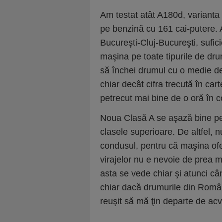
Am testat atât A180d, varianta
pe benzină cu 161 cai-putere.
Bucureşti-Cluj-Bucureşti, suf
maşina pe toate tipurile de dr
să închei drumul cu o medie de 
chiar decât cifra trecută în cart
petrecut mai bine de o oră în
Noua Clasă A se aşază bine pe
clasele superioare. De altfel, 
condusul, pentru că maşina ofer
virajelor nu e nevoie de prea m
asta se vede chiar şi atunci câ
chiar dacă drumurile din Român
reuşit să mă ţin departe de acv