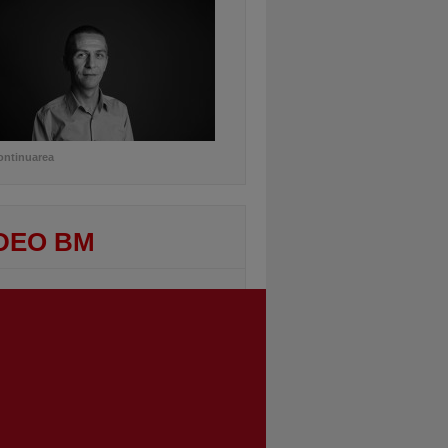
ontinuarea
DEO BM