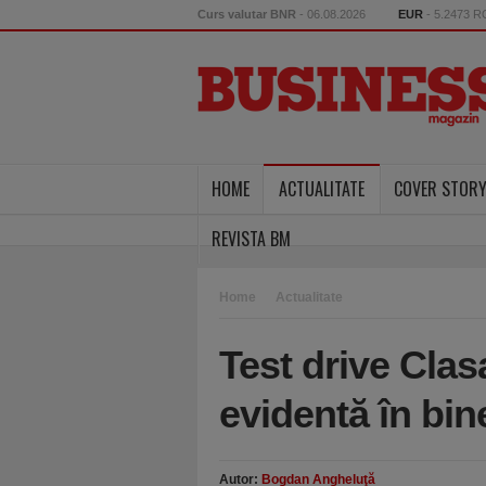
Curs valutar BNR
- 06.08.2026
EUR
- 5.2473 
HOME
ACTUALITATE
COVER STOR
REVISTA BM
Home
Actualitate
Test drive Cla
evidentă în bin
Autor:
Bogdan Angheluţă