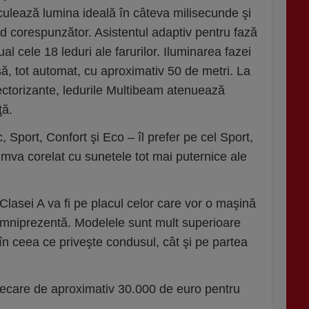
ulează lumina ideală în câteva milisecunde şi
 corespunzător. Asistentul adaptiv pentru fază
al cele 18 leduri ale farurilor. Iluminarea fazei
să, tot automat, cu aproximativ 50 de metri. La
lectorizante, ledurile Multibeam atenuează
ţă.
 Sport, Confort şi Eco – îl prefer pe cel Sport,
umva corelat cu sunetele tot mai puternice ale
Clasei A va fi pe placul celor care vor o maşină
 omniprezentă. Modelele sunt mult superioare
 în ceea ce priveşte condusul, cât şi pe partea
lecare de aproximativ 30.000 de euro pentru