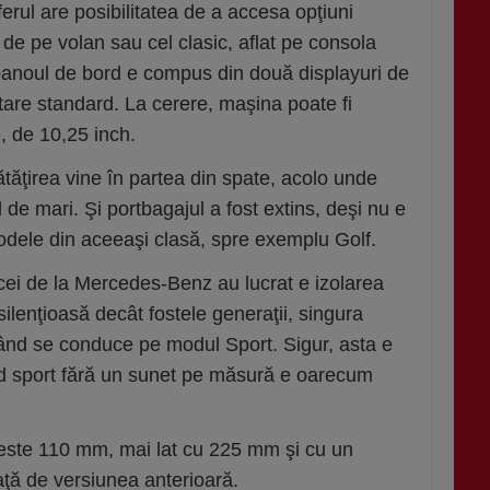
ferul are posibilitatea de a accesa opţiuni
de pe volan sau cel clasic, aflat pe consola
 panoul de bord e compus din două displayuri de
otare standard. La cerere, maşina poate fi
, de 10,25 inch.
ătăţirea vine în partea din spate, acolo unde
de mari. Şi portbagajul a fost extins, deşi nu e
modele din aceeaşi clasă, spre exemplu Golf.
 cei de la Mercedes-Benz au lucrat e izolarea
ilenţioasă decât fostele generaţii, singura
 când se conduce pe modul Sport. Sigur, asta e
d sport fără un sunet pe măsură e oarecum
peste 110 mm, mai lat cu 225 mm şi cu un
aţă de versiunea anterioară.