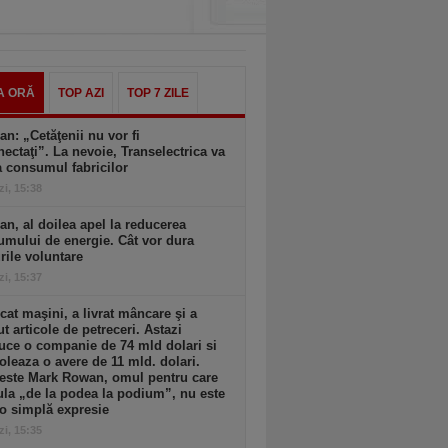
A ORĂ
TOP AZI
TOP 7 ZILE
an: „Cetăţenii nu vor fi
ectaţi”. La nevoie, Transelectrica va
a consumul fabricilor
zi, 15:38
an, al doilea apel la reducerea
mului de energie. Cât vor dura
ile voluntare
zi, 15:37
cat maşini, a livrat mâncare şi a
t articole de petreceri. Astazi
ce o companie de 74 mld dolari si
oleaza o avere de 11 mld. dolari.
 este Mark Rowan, omul pentru care
la „de la podea la podium”, nu este
o simplă expresie
zi, 15:35