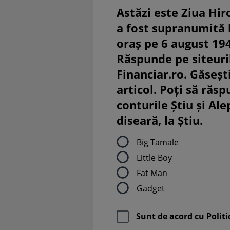
Astăzi este Ziua Hir
a fost supranumită
oraș pe 6 august 19
Răspunde pe siteuri
Financiar.ro. Găsești
articol. Poți să răsp
conturile Știu și Al
diseară, la Știu.
Big Tamale
Little Boy
Fat Man
Gadget
Sunt de acord cu
Politi