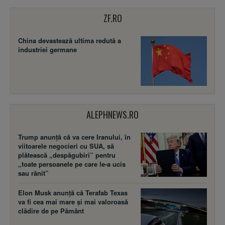
ZF.RO
China devastează ultima redută a
industriei germane
ALEPHNEWS.RO
Trump anunță că va cere Iranului, în
viitoarele negocieri cu SUA, să
plătească „despăgubiri” pentru
„toate persoanele pe care le-a ucis
sau rănit”
Elon Musk anunță că Terafab Texas
va fi cea mai mare și mai valoroasă
clădire de pe Pământ