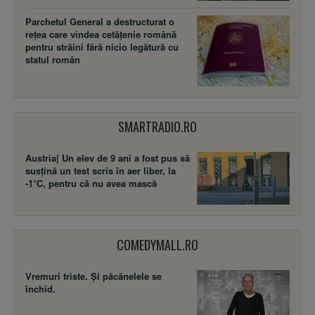
Parchetul General a destructurat o
rețea care vindea cetățenie română
pentru străini fără nicio legătură cu
statul român
SMARTRADIO.RO
Austria| Un elev de 9 ani a fost pus să
susţină un test scris în aer liber, la
-1°C, pentru că nu avea mască
COMEDYMALL.RO
Vremuri triste. Şi păcănelele se
închid.