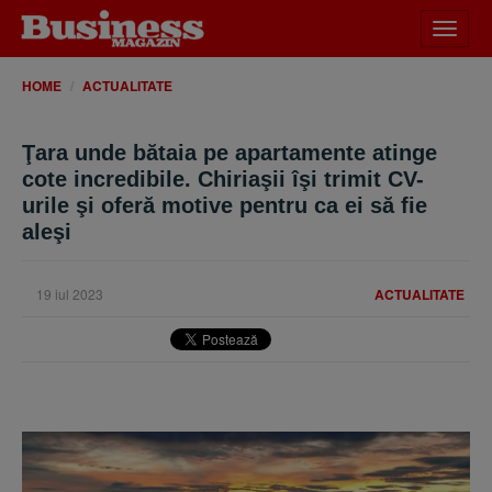
Desch
meniu
HOME
ACTUALITATE
Ţara unde bătaia pe apartamente atinge
cote incredibile. Chiriaşii îşi trimit CV-
urile şi oferă motive pentru ca ei să fie
aleşi
19 iul 2023
ACTUALITATE