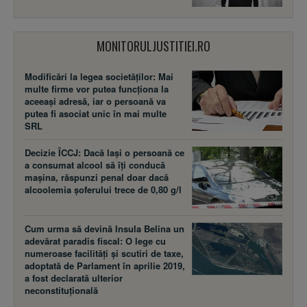
MONITORULJUSTITIEI.RO
Modificări la legea societăţilor: Mai
multe firme vor putea funcţiona la
aceeaşi adresă, iar o persoană va
putea fi asociat unic în mai multe
SRL
Decizie ÎCCJ: Dacă laşi o persoană ce
a consumat alcool să îţi conducă
maşina, răspunzi penal doar dacă
alcoolemia şoferului trece de 0,80 g/l
Cum urma să devină Insula Belina un
adevărat paradis fiscal: O lege cu
numeroase facilităţi şi scutiri de taxe,
adoptată de Parlament în aprilie 2019,
a fost declarată ulterior
neconstituţională