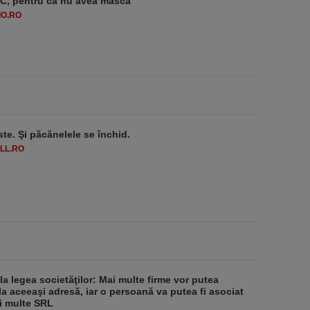
-1°C, pentru că nu avea mască
O.RO
ste. Şi păcănelele se închid.
LL.RO
 la legea societăţilor: Mai multe firme vor putea
la aceeaşi adresă, iar o persoană va putea fi asociat
i multe SRL