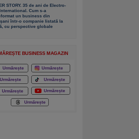
R STORY. 35 de ani de Electro-
 International. Cum s-a
sformat un business din
şani într-o companie listată la
ă, cu perspective globale
MĂREȘTE BUSINESS MAGAZIN
Urmărește
Urmărește
Urmărește
Urmărește
Urmărește
Urmărește
Urmărește