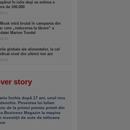
spărut în iulie deşi se estima o
ere de 100.000
 18:11
Musk intră brutal în campania din
a: cere „reducerea la tăcere” a
datei Marine Tondel
 18:10
rile globale ale alimentelor, la cel
idicat nivel din ultimii trei ani
 18:09
ver story
ariu închis după 17 ani, unul nou
 deschis. Povestea lui Iulian
ciu de la primul premiu primit din
ea Business Magazin la maşina
e investiţii de sute de milioane
uro