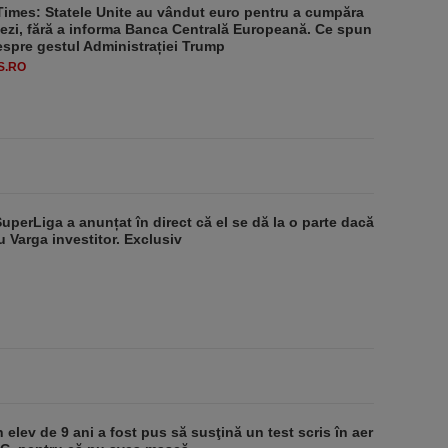
Times: Statele Unite au vândut euro pentru a cumpăra
ezi, fără a informa Banca Centrală Europeană. Ce spun
despre gestul Administrației Trump
S.RO
SuperLiga a anunțat în direct că el se dă la o parte dacă
u Varga investitor. Exclusiv
 elev de 9 ani a fost pus să susţină un test scris în aer