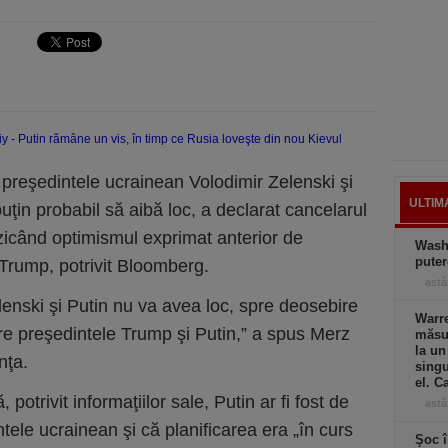
e preşedintele ucrainean Volodimir Zelenski şi
ULTIM
puţin probabil să aibă loc, a declarat cancelarul
icând optimismul exprimat anterior de
Wash
puter
Trump, potrivit Bloomberg.
astă
elenski şi Putin nu va avea loc, spre deosebire
Warre
re preşedintele Trump şi Putin,” a spus Merz
măsur
la un
nţa.
singu
el. C
otrivit informaţiilor sale, Putin ar fi fost de
astă
tele ucrainean şi că planificarea era „în curs
Şoc î