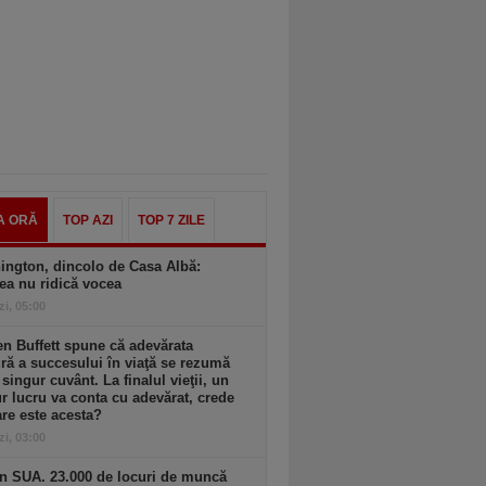
A ORĂ
TOP AZI
TOP 7 ZILE
ington, dincolo de Casa Albă:
ea nu ridică vocea
zi, 05:00
n Buffett spune că adevărata
ă a succesului în viaţă se rezumă
 singur cuvânt. La finalul vieţii, un
r lucru va conta cu adevărat, crede
are este acesta?
zi, 03:00
n SUA. 23.000 de locuri de muncă