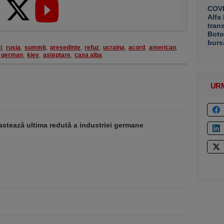
COVE
Alfa
tran
Boto
burs
i
,
rusia
,
summit
,
presedinte
,
refuz
,
ucraina
,
acord
,
american
,
l german
,
kiev
,
asteptare
,
casa alba
UR
stează ultima redută a industriei germane