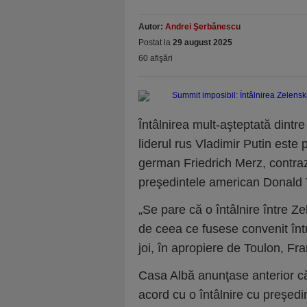
Autor:
Andrei Şerbănescu
Postat la
29 august 2025
60 afişări
Întâlnirea mult-aşteptată dintr
liderul rus Vladimir Putin este 
german Friedrich Merz, contraz
preşedintele american Donald 
„Se pare că o întâlnire între Z
de ceea ce fusese convenit înt
joi, în apropiere de Toulon, Fra
Casa Albă anunţase anterior că, p
acord cu o întâlnire cu preşedin