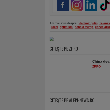
Am mai scris despre:
vladimir putin
,
zelensk
lideri
,
optimism
,
donald trump
,
cancelaru
CITEŞTE PE ZF.RO
China deva
ZF.RO
CITEŞTE PE ALEPHNEWS.RO