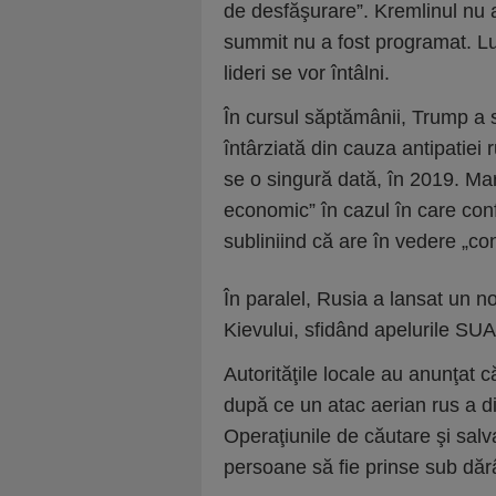
de desfăşurare”. Kremlinul nu 
summit nu a fost programat. Lu
lideri se vor întâlni.
În cursul săptămânii, Trump a s
întârziată din cauza antipatiei r
se o singură dată, în 2019. Mar
economic” în cazul în care conf
subliniind că are în vedere „co
În paralel, Rusia a lansat un n
Kievului, sfidând apelurile SUA d
Autorităţile locale au anunţat
după ce un atac aerian rus a di
Operaţiunile de căutare şi salva
persoane să fie prinse sub dăr