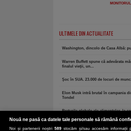
MONITORULJ
ULTIMELE DIN ACTUALITATE
Washington, dincolo de Casa Albă: pu
Warren Buffett spune că adevărata măs
finalul vieţii, un...
Şoc în SUA. 23.000 de locuri de muncă 
Elon Musk intră brutal în campania di
Tondel
Preţurile globale ale alimentelor, la cel
Nouă ne pasă ca datele tale personale să rămână confi
Noi și partenerii noștri
589
stocăm și/sau accesăm informații pe