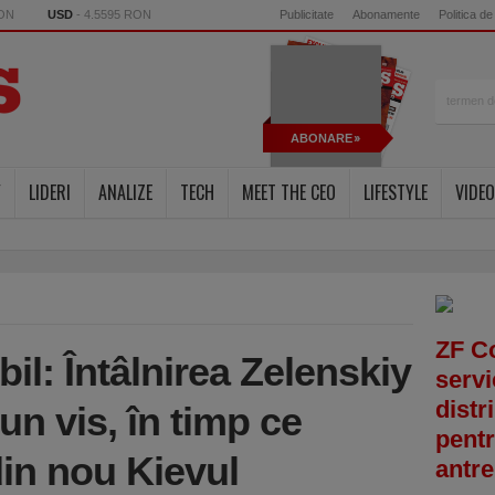
RON
USD
- 4.5595 RON
Publicitate
Abonamente
Politica de
ABONARE
Y
LIDERI
ANALIZE
TECH
MEET THE CEO
LIFESTYLE
VIDEO
ZF C
l: Întâlnirea Zelenskiy
servi
distr
un vis, în timp ce
pentr
din nou Kievul
antre