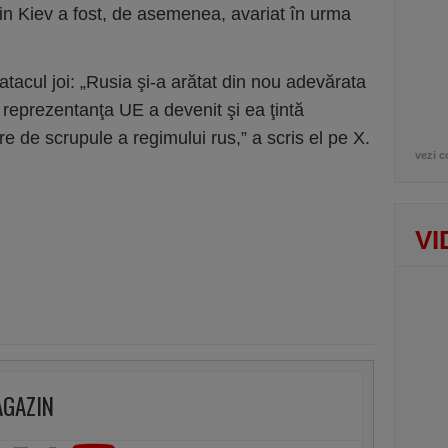
in Kiev a fost, de asemenea, avariat în urma
acul joi: „Rusia şi-a arătat din nou adevărata
 reprezentanţa UE a devenit şi ea ţintă
 de scrupule a regimului rus,” a scris el pe X.
vezi c
VI
AGAZIN