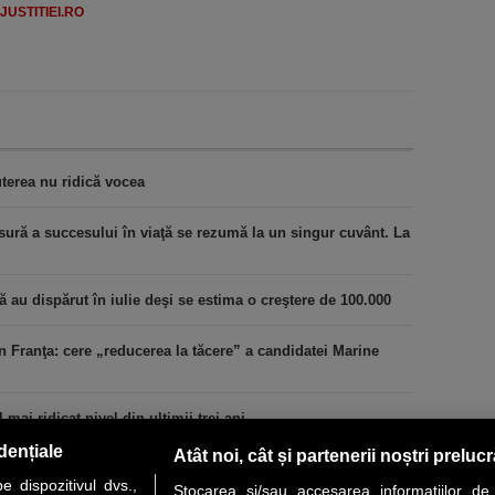
USTITIEI.RO
terea nu ridică vocea
ură a succesului în viaţă se rezumă la un singur cuvânt. La
au dispărut în iulie deşi se estima o creştere de 100.000
n Franţa: cere „reducerea la tăcere” a candidatei Marine
 mai ridicat nivel din ultimii trei ani
dențiale
Atât noi, cât și partenerii noștri preluc
 dispozitivul dvs.,
Stocarea și/sau accesarea informațiilor de