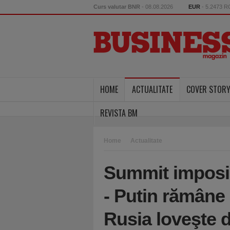
Curs valutar BNR
- 08.08.2026
EUR
- 5.2473 
HOME
ACTUALITATE
COVER STOR
REVISTA BM
Home
Actualitate
Summit imposibi
- Putin rămâne 
Rusia loveşte 