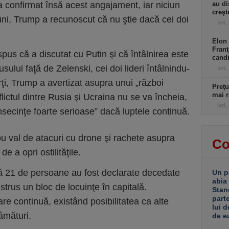
a confirmat însă acest angajament, iar niciun
au di
creşt
ni, Trump a recunoscut că nu ştie dacă cei doi
ieri,
Elon 
Franţ
pus că a discutat cu Putin şi că întâlnirea este
candi
usului faţă de Zelenski, cei doi lideri întâlnindu-
ieri,
ţi, Trump a avertizat asupra unui „război
Preţu
mai r
lictul dintre Rusia şi Ucraina nu se va încheia,
ieri,
nsecinţe foarte serioase” dacă luptele continuă.
ou val de atacuri cu drone şi rachete asupra
Co
e a opri ostilităţile.
 că 21 de persoane au fost declarate decedate
Un p
abia
strus un bloc de locuinţe în capitală.
Stan
part
re continuă, existând posibilitatea ca alte
lui d
âmături.
de e