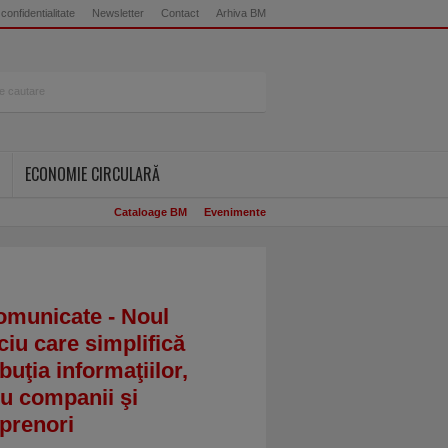
 confidentialitate
Newsletter
Contact
Arhiva BM
ECONOMIE CIRCULARĂ
Cataloage BM
Evenimente
omunicate - Noul
ciu care simplifică
ibuţia informaţiilor,
u companii şi
prenori