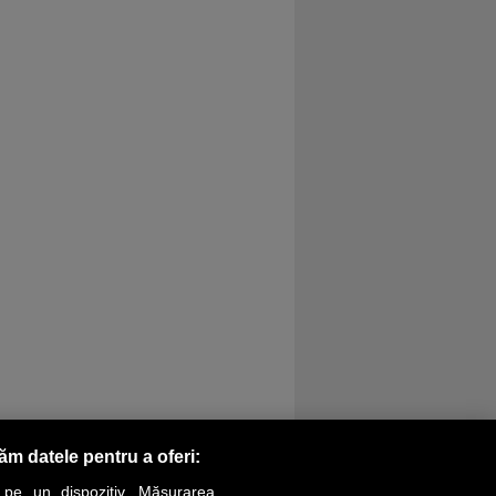
răm datele pentru a oferi:
 pe un dispozitiv. Măsurarea