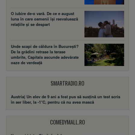
O iubire de-o vară. De ce e august
luna în care oamenii își reevaluează
relațiile și se despart
Unde scapi de căldura în București?
De la grădini retrase la terase
umbrite, Capitala ascunde adevărate
oaze de verdeață
SMARTRADIO.RO
Austria| Un elev de 9 ani a fost pus să susţină un test scris
în aer liber, la -1°C, pentru că nu avea mască
COMEDYMALL.RO