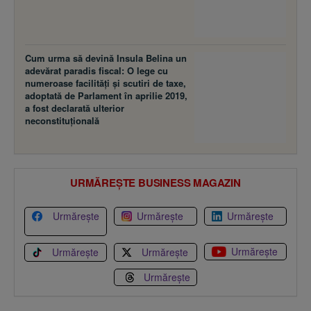
Cum urma să devină Insula Belina un
adevărat paradis fiscal: O lege cu
numeroase facilităţi şi scutiri de taxe,
adoptată de Parlament în aprilie 2019,
a fost declarată ulterior
neconstituţională
URMĂREȘTE BUSINESS MAGAZIN
Urmărește
Urmărește
Urmărește
Urmărește
Urmărește
Urmărește
Urmărește