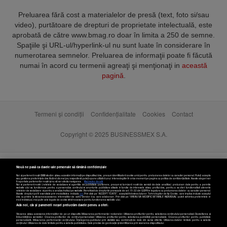
Preluarea fără cost a materialelor de presă (text, foto si/sau
video), purtătoare de drepturi de proprietate intelectuală, este
aprobată de către www.bmag.ro doar în limita a 250 de semne.
Spaţiile şi URL-ul/hyperlink-ul nu sunt luate în considerare în
numerotarea semnelor. Preluarea de informaţii poate fi făcută
numai în acord cu termenii agreaţi şi menţionaţi in
această
pagină
.
Termeni și condiții
Confidențialitate
Cookies
Contact
Copyright © 2025 BUSINESSMEX S.A.
Nouă ne pasă ca datele tale personale să rămână confidențiale
Noi și partenerii noștri
589
stocăm și/sau accesăm informații pe dispozitivul dvs., precum identificatorii cookie unici pentru prelucrarea datelor cu caracter personal. Puteți accepta
sau gestiona preferințele dvs. făcând clic mai jos, respectiv vă puteți opune utilizării unui interes legitim în orice moment pe pagina cu politica de confidențialitate. Aceste alegeri vor
fi raportate partenerilor noștri și nu vă vor afecta navigarea.
Mai multe detalii
Noi si partenerii nostri (retelele de socializare si agentiile de publicitate partenere, precum si furnizorii nostri de servicii de date analitice) prelucram date pentru a permite
website-ului sa functioneze, pentru a personaliza continutul si anunturile publicitare afisate in functie de interesele si/sau profilul dvs., pentru a va oferi functionalitati aferente
retelelor de socializare si pentru a analiza traficul pe website. Beneficiati de drepturile prevazute de art. 15-22 din GDPR in legatura cu prelucrarea datelor cu caracter personal.
Aceste drepturi pot fi exercitate prin modalitatea indicata
aici
. Prin click pe “ACCEPT TOATE”, acceptati folosirea tuturor Tehnologiilor de tip Cookie, care implica inclusiv acceptul
dvs. cu privire la stocarea/accesarea informatiilor de catre Vendor-ii cu care colaboram. Prin click pe “VREAU SA MODIFIC SETARILE INDIVIDUAL” puteti schimba preferintele in
mod individual, mai putin cele legate de cookie strict necesare pentru functionarea website-ului.
Atât noi, cât și partenerii noștri prelucrăm datele pentru a oferi:
Stocarea și/sau accesarea informațiilor de pe un dispozitiv. Măsurarea performanței reclamelor. Utilizarea profilurilor pentru selectarea conținutului personalizat. Dezvoltarea și
îmbunătățirea serviciilor. Crearea profilurilor de conținut personalizat. Utilizarea profilurilor pentru selectarea publicității personalizate. Crearea profilurilor pentru publicitate
personalizată. Măsurarea performanței conținutului. Înțelegerea publicului prin statistici sau combinații de date din surse diferite. Utilizarea datelor limitate pentru a selecta
Setări cookies
conținutul. Utilizarea de date limitate pentru a selecta publicitatea. Date precise de geolocație și identificarea prin scanarea dispozitivului.