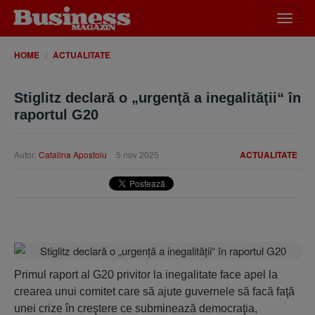
Desch
meniu
HOME
ACTUALITATE
Stiglitz declară o „urgenţă a inegalităţii“ în
raportul G20
Autor:
Catalina Apostoiu
5 nov 2025
ACTUALITATE
Primul raport al G20 privitor la inegalitate face apel la
crearea unui comitet care să ajute guvernele să facă faţă
unei crize în creştere ce subminează democraţia,