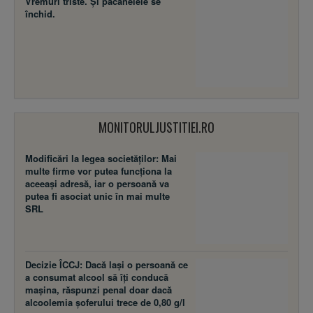
Vremuri triste. Şi păcănelele se
închid.
MONITORULJUSTITIEI.RO
Modificări la legea societăţilor: Mai
multe firme vor putea funcţiona la
aceeaşi adresă, iar o persoană va
putea fi asociat unic în mai multe
SRL
Decizie ÎCCJ: Dacă laşi o persoană ce
a consumat alcool să îţi conducă
maşina, răspunzi penal doar dacă
alcoolemia şoferului trece de 0,80 g/l