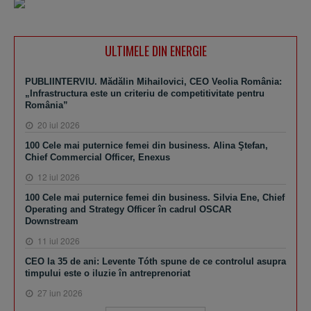
ULTIMELE DIN ENERGIE
PUBLIINTERVIU. Mădălin Mihailovici, CEO Veolia România:
„Infrastructura este un criteriu de competitivitate pentru
România”
20 iul 2026
100 Cele mai puternice femei din business. Alina Ştefan,
Chief Commercial Officer, Enexus
12 iul 2026
100 Cele mai puternice femei din business. Silvia Ene, Chief
Operating and Strategy Officer în cadrul OSCAR
Downstream
11 iul 2026
CEO la 35 de ani: Levente Tóth spune de ce controlul asupra
timpului este o iluzie în antreprenoriat
27 iun 2026