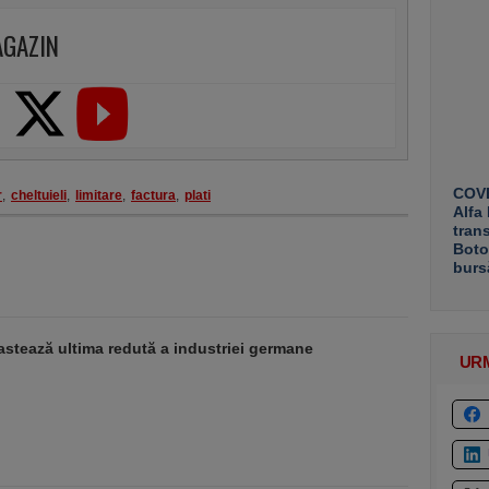
AGAZIN
COVE
r
,
cheltuieli
,
limitare
,
factura
,
plati
Alfa
tran
Boto
burs
stează ultima redută a industriei germane
UR