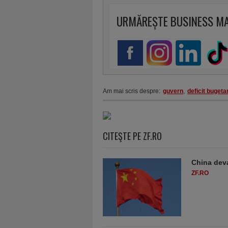
URMĂREȘTE BUSINESS M
Am mai scris despre:
guvern
,
deficit bugeta
CITEŞTE PE ZF.RO
China deva
ZF.RO