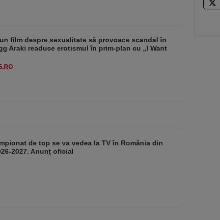
un film despre sexualitate să provoace scandal în
g Araki readuce erotismul în prim-plan cu „I Want
S.RO
mpionat de top se va vedea la TV în România din
26-2027. Anunț oficial