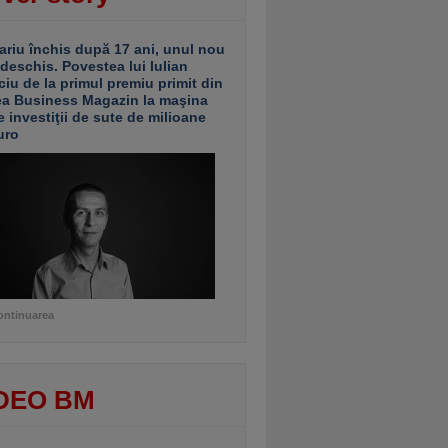
ariu închis după 17 ani, unul nou
 deschis. Povestea lui Iulian
ciu de la primul premiu primit din
ea Business Magazin la maşina
e investiţii de sute de milioane
uro
ontinuarea
DEO BM