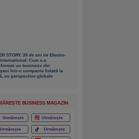
R STORY. 35 de ani de Electro-
 International. Cum s-a
sformat un business din
şani într-o companie listată la
ă, cu perspective globale
MĂREȘTE BUSINESS MAGAZIN
Urmărește
Urmărește
Urmărește
Urmărește