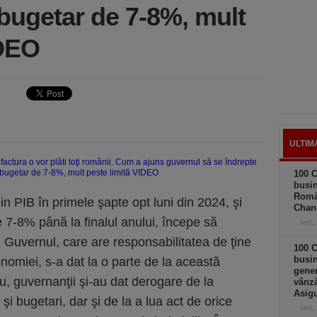
 bugetar de 7-8%, mult
IDEO
ULTIM
100 C
busin
Româ
in PIB în primele şapte opt luni din 2024, şi
Chan
 7-8% până la finalul anului, începe să
ieri,
Guvernul, care are responsabilitatea de ţine
100 C
busin
nomiei, s-a dat la o parte de la această
gener
cu, guvernanţii şi-au dat derogare de la
vânză
Asigu
şi bugetari, dar şi de la a lua act de orice
ieri,