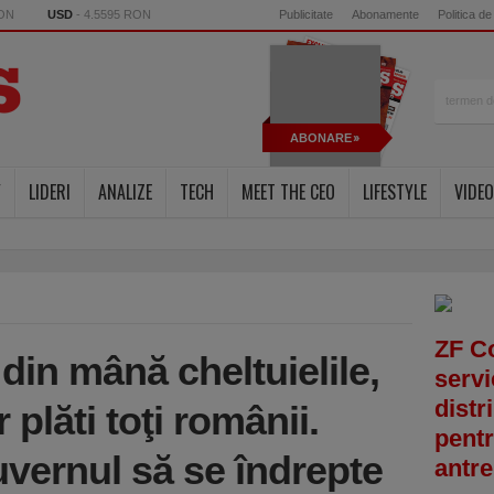
RON
USD
- 4.5595 RON
Publicitate
Abonamente
Politica de
ABONARE
Y
LIDERI
ANALIZE
TECH
MEET THE CEO
LIFESTYLE
VIDEO
ZF C
 din mână cheltuielile,
servi
distr
 plăti toţi românii.
pentr
vernul să se îndrepte
antre