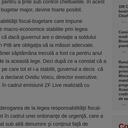
 pentru a ţinte sub control cheltuielile. În acest
100 C
 bugetar major, devine foarte posibil.
busin
Chief
bilităţii fiscal-bugetare care impune
ieri,
le macro-economice stabilite prin legea
Comi
 că dacă guvernul are o deviaţie a soldului
modif
Bruxe
 PIB are obligaţia să ia măsuri adecvate.
pierd
ieri,
niei săptămâna trecută a fost ca pentru anul
de la această lege. Deci după ce a constat că a
Român
dezvo
 pe care tot el i-a stabilit, guvernul a decis că
primi
Minis
 a declarat Ovidiu Voicu, director executive,
manda
 în cadrul emisiunii ZF Live realizată cu
progr
Acasă
credi
de eu
ieri,
derogarea de la legea responsabilităţii fiscal-
et în cadrul unei ordonanţe de urgenţă, care a
ial sub altă denumire şi conţinut faţă de
Co