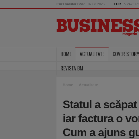
Curs valutar BNR
- 07.08.2026
EUR
- 5.2473 
HOME
ACTUALITATE
COVER STOR
REVISTA BM
Home
Actualitate
Statul a scăpat
iar factura o vor
Cum a ajuns gu