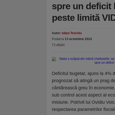
spre un deficit
peste limită V
Autor:
Iulian Tenchiu
Postat la
13 octombrie 2024
73 afişări
Deficitul bugetar, ajuns la 4% d
prognozat să atingă un prag de
cântărească greu în economie. 
sub control acest aspect al eco
misiune. Potrivit lui Ovidiu Voi
respectarea parametrilor fiscali 