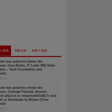
A ORĂ
TOP AZI
TOP 7 ZILE
ele mai puternice femei din
ess. Irina Barbu, IT Lead, ING Hubs
nia – Tech Foundation and
nels
 20:14
ele mai puternice femei din
ess. Codruţa Furtună, director
al adjunct cu responsabilităţi în aria
ri şi distribuţie la Allianz-Ţiriac
rări
 20:13