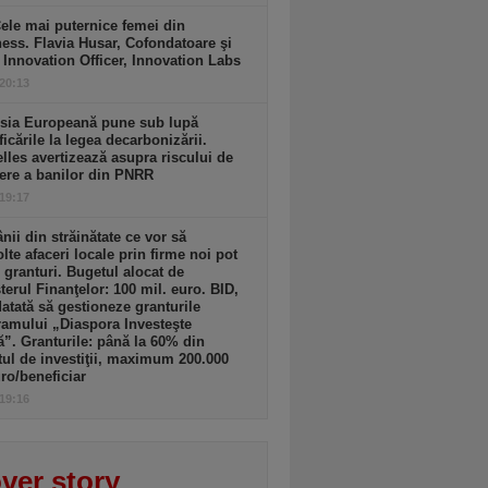
ele mai puternice femei din
ess. Flavia Husar, Cofondatoare şi
 Innovation Officer, Innovation Labs
 20:13
sia Europeană pune sub lupă
icările la legea decarbonizării.
lles avertizează asupra riscului de
ere a banilor din PNRR
 19:17
ii din străinătate ce vor să
lte afaceri locale prin firme noi pot
 granturi. Bugetul alocat de
terul Finanţelor: 100 mil. euro. BID,
tată să gestioneze granturile
amului „Diaspora Investeşte
”. Granturile: până la 60% din
tul de investiţii, maximum 200.000
ro/beneficiar
 19:16
ver story