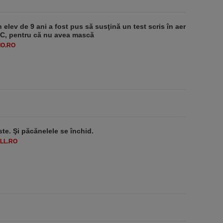
 elev de 9 ani a fost pus să susţină un test scris în aer
-1°C, pentru că nu avea mască
O.RO
ste. Şi păcănelele se închid.
LL.RO