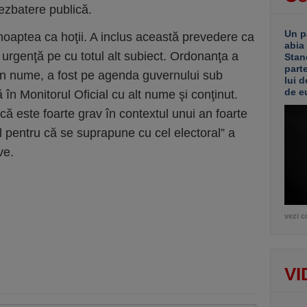
ezbatere publică.
Un p
noaptea ca hoţii. A inclus această prevedere ca
abia
urgenţă pe cu totul alt subiect. Ordonanţa a
Stan
part
un nume, a fost pe agenda guvernului sub
lui d
de e
 în Monitorul Oficial cu alt nume şi conţinut.
că este foarte grav în contextul unui an foarte
al pentru că se suprapune cu cel electoral” a
ve.
vezi c
VI