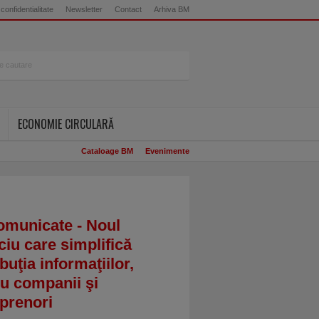
 confidentialitate
Newsletter
Contact
Arhiva BM
ECONOMIE CIRCULARĂ
Cataloage BM
Evenimente
omunicate - Noul
ciu care simplifică
ibuţia informaţiilor,
u companii şi
prenori