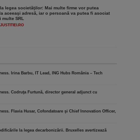
 la legea societăţilor: Mai multe firme vor putea
la aceeaşi adresă, iar o persoană va putea fi asociat
i multe SRL
USTITIEI.RO
iness. Irina Barbu, IT Lead, ING Hubs România – Tech
ness. Codruţa Furtună, director general adjunct cu
ess. Flavia Husar, Cofondatoare şi Chief Innovation Officer,
icările la legea decarbonizării. Bruxelles avertizează