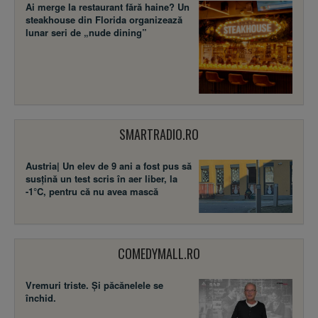
Ai merge la restaurant fără haine? Un
steakhouse din Florida organizează
lunar seri de „nude dining”
SMARTRADIO.RO
Austria| Un elev de 9 ani a fost pus să
susţină un test scris în aer liber, la
-1°C, pentru că nu avea mască
COMEDYMALL.RO
Vremuri triste. Şi păcănelele se
închid.