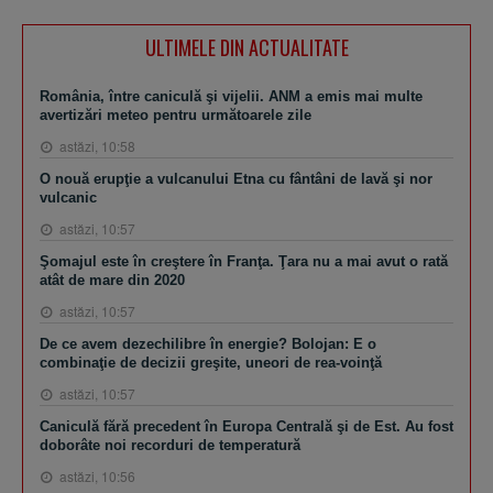
ULTIMELE DIN ACTUALITATE
România, între caniculă şi vijelii. ANM a emis mai multe
avertizări meteo pentru următoarele zile
astăzi, 10:58
O nouă erupţie a vulcanului Etna cu fântâni de lavă şi nor
vulcanic
astăzi, 10:57
Şomajul este în creştere în Franţa. Ţara nu a mai avut o rată
atât de mare din 2020
astăzi, 10:57
De ce avem dezechilibre în energie? Bolojan: E o
combinaţie de decizii greşite, uneori de rea-voinţă
astăzi, 10:57
Caniculă fără precedent în Europa Centrală şi de Est. Au fost
doborâte noi recorduri de temperatură
astăzi, 10:56