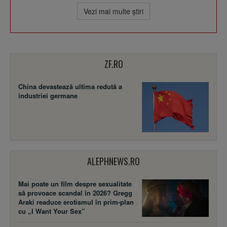
Vezi mai multe ştiri
ZF.RO
China devastează ultima redută a
industriei germane
ALEPHNEWS.RO
Mai poate un film despre sexualitate
să provoace scandal în 2026? Gregg
Araki readuce erotismul în prim-plan
cu „I Want Your Sex”