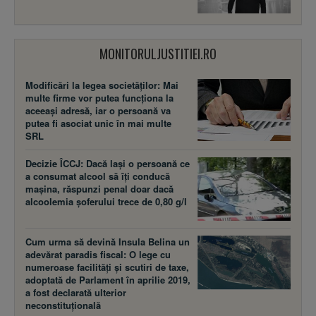
MONITORULJUSTITIEI.RO
Modificări la legea societăţilor: Mai
multe firme vor putea funcţiona la
aceeaşi adresă, iar o persoană va
putea fi asociat unic în mai multe
SRL
Decizie ÎCCJ: Dacă laşi o persoană ce
a consumat alcool să îţi conducă
maşina, răspunzi penal doar dacă
alcoolemia şoferului trece de 0,80 g/l
Cum urma să devină Insula Belina un
adevărat paradis fiscal: O lege cu
numeroase facilităţi şi scutiri de taxe,
adoptată de Parlament în aprilie 2019,
a fost declarată ulterior
neconstituţională