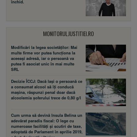
închid.
MONITORULJUSTITIEI.RO
Modificări la legea societăţilor: Mai
multe firme vor putea funcţiona la
aceeaşi adresă, iar o persoană va
putea fi asociat unic în mai multe
SRL
Decizie ÎCCJ: Dacă laşi o persoană ce
a consumat alcool să îţi conducă
maşina, răspunzi penal doar dacă
alcoolemia şoferului trece de 0,80 g/l
Cum urma să devină Insula Belina un
adevărat paradis fiscal: O lege cu
numeroase facilităţi şi scutiri de taxe,
adoptată de Parlament în aprilie 2019,