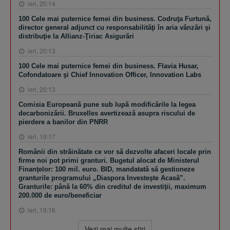
ieri, 20:14
100 Cele mai puternice femei din business. Codruţa Furtună,
director general adjunct cu responsabilităţi în aria vânzări şi
distribuţie la Allianz-Ţiriac Asigurări
ieri, 20:13
100 Cele mai puternice femei din business. Flavia Husar,
Cofondatoare şi Chief Innovation Officer, Innovation Labs
ieri, 20:13
Comisia Europeană pune sub lupă modificările la legea
decarbonizării. Bruxelles avertizează asupra riscului de
pierdere a banilor din PNRR
ieri, 19:17
Românii din străinătate ce vor să dezvolte afaceri locale prin
firme noi pot primi granturi. Bugetul alocat de Ministerul
Finanţelor: 100 mil. euro. BID, mandatată să gestioneze
granturile programului „Diaspora Investeşte Acasă”.
Granturile: până la 60% din creditul de investiţii, maximum
200.000 de euro/beneficiar
ieri, 19:16
Vezi mai multe ştiri