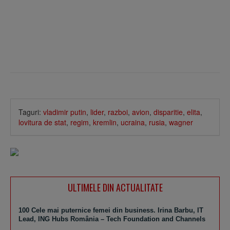
Taguri:
vladimir putin
,
lider
,
razboi
,
avion
,
disparitie
,
elita
,
lovitura de stat
,
regim
,
kremlin
,
ucraina
,
rusia
,
wagner
ULTIMELE DIN ACTUALITATE
100 Cele mai puternice femei din business. Irina Barbu, IT
Lead, ING Hubs România – Tech Foundation and Channels