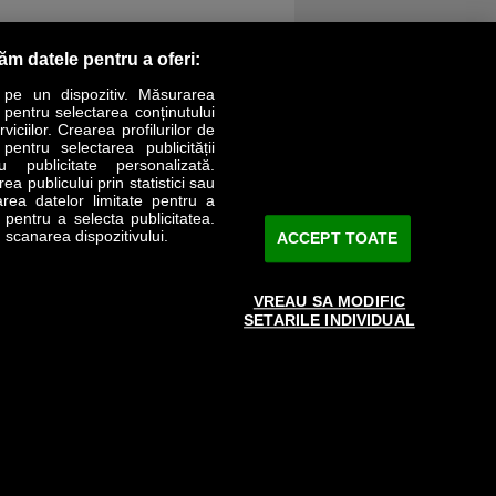
răm datele pentru a oferi:
 pe un dispozitiv. Măsurarea
r pentru selectarea conținutului
iciilor. Crearea profilurilor de
 pentru selectarea publicității
LIFESTYLE
SPECIAL
OPINII
u publicitate personalizată.
a publicului prin statistici sau
area datelor limitate pentru a
Revista Business Magazin
e pentru a selecta publicitatea.
 scanarea dispozitivului.
ACCEPT TOATE
Abonează-te şi primeşte revista acasă
saptămânal
VREAU SA MODIFIC
Discount:
15%
SETARILE INDIVIDUAL
Arhivă revistă
ABONARE
 aprobată de către www.bmag.ro doar în limita a 250 de semne.