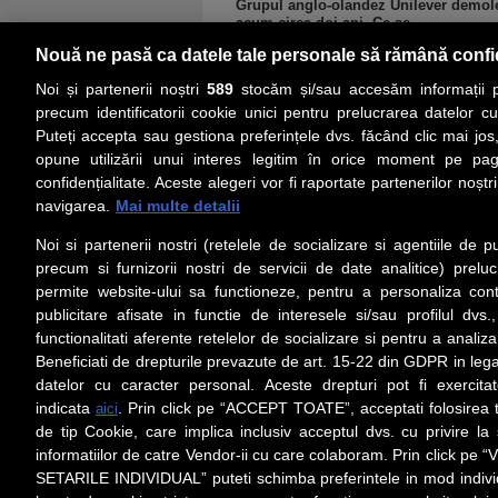
Grupul anglo-olandez Unilever demoleaz
acum circa doi ani. Ce se...
Nouă ne pasă ca datele tale personale să rămână confi
Noi și partenerii noștri
589
stocăm și/sau accesăm informații pe
precum identificatorii cookie unici pentru prelucrarea datelor c
Puteți accepta sau gestiona preferințele dvs. făcând clic mai jos,
PRIMA PAGINĂ
ACTUALITATE
CO
opune utilizării unui interes legitim în orice moment pe pag
confidențialitate. Aceste alegeri vor fi raportate partenerilor noștr
navigarea.
Mai multe detalii
Social
Link-
Noi si partenerii nostri (retelele de socializare si agentiile de p
Z
iarul
Urmareste-ne pe Facebook
precum si furnizorii nostri de servicii de date analitice) prel
Despre
permite website-ului sa functioneze, pentru a personaliza conti
Contac
publicitare afisate in functie de interesele si/sau profilul dvs
Contac
functionalitati aferente retelelor de socializare si pentru a analiza
Beneficiati de drepturile prevazute de art. 15-22 din GDPR in leg
Contac
datelor cu caracter personal. Aceste drepturi pot fi exercita
Abonam
indicata
. Prin click pe “ACCEPT TOATE”, acceptati folosirea t
aici
Redact
de tip Cookie, care implica inclusiv acceptul dvs. cu privire l
informatiilor de catre Vendor-ii cu care colaboram. Prin click 
Setări cookies
SETARILE INDIVIDUAL” puteti schimba preferintele in mod individ
Preluarea fără cost a materialelor de presă (text, foto si/s