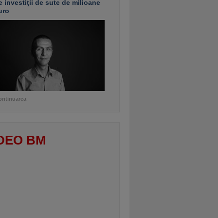
e investiţii de sute de milioane
uro
ontinuarea
DEO BM