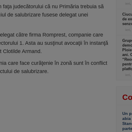
ieri,
n faţa judecătorului că nu Primăria trebuia să
iul de salubrizare fusese delegat unei
Ciucu
de ex
senzo
ieri,
 delegat către firma Romprest, companie care
Grupu
torului 1. Asta au susţinut avocaţii în instanţă
demol
Ploie
cat Clotilde Armand.
ani. 
“Reor
ia care face curăţenie în zonă sunt în conflict
pentr
platf
ctului de salubrizare.
ieri,
Co
Un p
abia
Stan
part