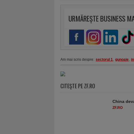
URMĂREȘTE BUSINESS M
Am mai scris despre:
sectorul 1
,
gunoaie
,
i
CITEŞTE PE ZF.RO
China deva
ZF.RO