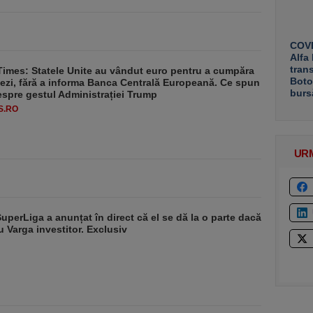
COVE
Alfa
tran
Times: Statele Unite au vândut euro pentru a cumpăra
Boto
ezi, fără a informa Banca Centrală Europeană. Ce spun
burs
despre gestul Administrației Trump
S.RO
UR
SuperLiga a anunțat în direct că el se dă la o parte dacă
u Varga investitor. Exclusiv