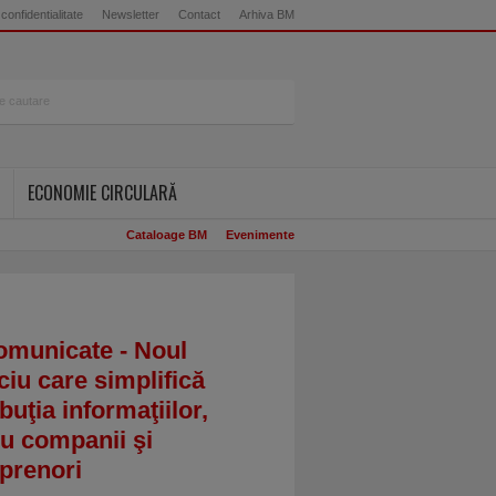
 confidentialitate
Newsletter
Contact
Arhiva BM
ECONOMIE CIRCULARĂ
Cataloage BM
Evenimente
omunicate - Noul
ciu care simplifică
ibuţia informaţiilor,
u companii şi
prenori