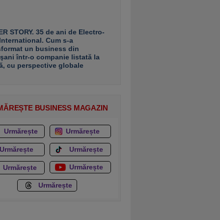
R STORY. 35 de ani de Electro-
 International. Cum s-a
sformat un business din
şani într-o companie listată la
ă, cu perspective globale
MĂREȘTE BUSINESS MAGAZIN
Urmărește
Urmărește
Urmărește
Urmărește
Urmărește
Urmărește
Urmărește