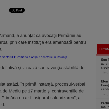
 Armand, a anunţat că avocaţii Primăriei au
rbal prin care instituţia era amendată pentru
a.
ULTIM
Şoc î
au di
defintivă şi vizează contravenţia stabilită de
creşt
ieri,
Elon 
lat astăzi, în primă instanţă, procesul-verbal
Franţ
candi
a de Mediu pe 17 martie şi contravenţiile de
ieri,
 Primăria nu ar fi asigurat salubrizarea”, a
Preţu
nd.
mai r