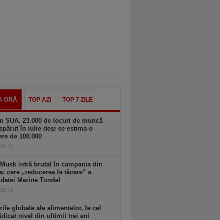
A ORĂ
TOP AZI
TOP 7 ZILE
n SUA. 23.000 de locuri de muncă
spărut în iulie deşi se estima o
ere de 100.000
 18:11
Musk intră brutal în campania din
a: cere „reducerea la tăcere” a
datei Marine Tondel
 18:10
rile globale ale alimentelor, la cel
idicat nivel din ultimii trei ani