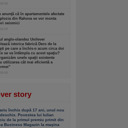
 18:09
 anunţă că în apartamentele afectate
plozia din Rahova se vor monta
ri seismici
 18:09
l anglo-olandez Unilever
ează istorica fabrică Dero de la
şti pe care a închis-o acum circa doi
Ce se va întâmpla cu acest spaţiu?
ganizăm unele spaţii existente
u utilizarea cât mai eficientă a
ormei”
 18:08
ver story
ariu închis după 17 ani, unul nou
 deschis. Povestea lui Iulian
ciu de la primul premiu primit din
ea Business Magazin la maşina