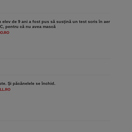
 elev de 9 ani a fost pus să susţină un test scris în aer
-1°C, pentru că nu avea mască
O.RO
ste. Şi păcănelele se închid.
LL.RO