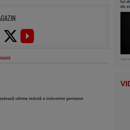
lui d
de e
AGAZIN
nstanţă
vezi c
VI
stează ultima redută a industriei germane