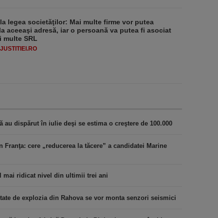
 la legea societăţilor: Mai multe firme vor putea
la aceeaşi adresă, iar o persoană va putea fi asociat
i multe SRL
USTITIEI.RO
au dispărut în iulie deşi se estima o creştere de 100.000
n Franţa: cere „reducerea la tăcere” a candidatei Marine
 mai ridicat nivel din ultimii trei ani
tate de explozia din Rahova se vor monta senzori seismici