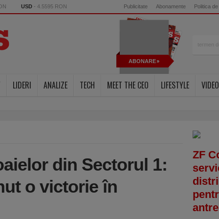
RON
USD
- 4.5595 RON
Publicitate
Abonamente
Politica de
ABONARE
Y
LIDERI
ANALIZE
TECH
MEET THE CEO
LIFESTYLE
VIDEO
ZF C
ielor din Sectorul 1:
servi
distr
ut o victorie în
pentr
antre