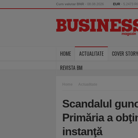
Curs valutar BNR
- 08.08.2026
EUR
- 5.2473 
HOME
ACTUALITATE
COVER STOR
REVISTA BM
Home
Actualitate
Scandalul gunoa
Primăria a obţin
instanţă