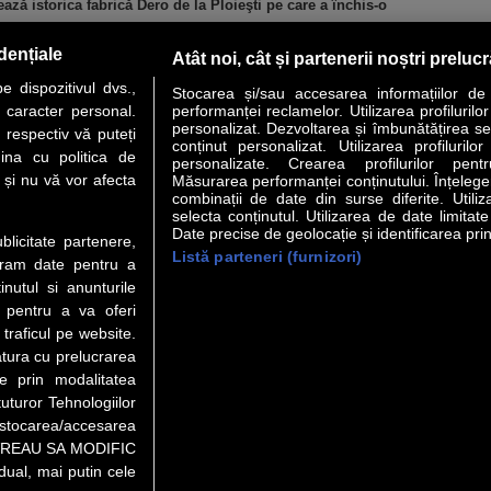
ă istorica fabrică Dero de la Ploieşti pe care a închis-o
dențiale
Atât noi, cât și partenerii noștri preluc
 dispozitivul dvs.,
Stocarea și/sau accesarea informațiilor de
u caracter personal.
performanței reclamelor. Utilizarea profilurilo
personalizat. Dezvoltarea și îmbunătățirea serv
 respectiv vă puteți
conținut personalizat. Utilizarea profilurilor
VER STORY
LIDERI
ANALIZE
HI-TECH
MEET THE CEO
ina cu politica de
personalizate. Crearea profilurilor pentr
i și nu vă vor afecta
Măsurarea performanței conținutului. Înțelegere
combinații de date din surse diferite. Utiliz
uri utile
Servicii
selecta conținutul. Utilizarea de date limitat
Date precise de geolocație și identificarea prin
ublicitate partenere,
Listă parteneri (furnizori)
 Financiar
Politica de confidentialitate
Newsletter
ucram date pentru a
 Noi
Termeni si conditii
RSS
nutul si anunturile
t Redactie
About cookies
., pentru a va oferi
t Marketing
 traficul pe website.
atura cu prelucrarea
t Vanzari
te prin modalitatea
ente print
uturor Tehnologiilor
orii BM
a stocarea/accesarea
pe “VREAU SA MODIFIC
ual, mai putin cele
au video), purtătoare de drepturi de proprietate intelectuală, este