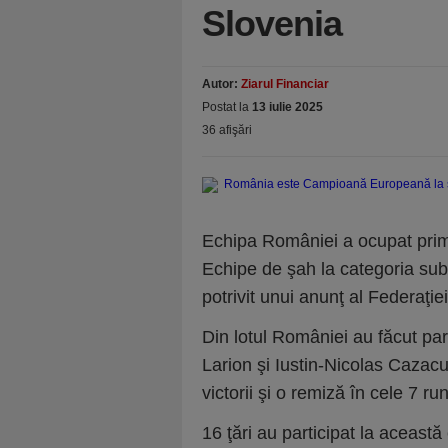
Slovenia
Autor:
Ziarul Financiar
Postat la
13 iulie 2025
36 afişări
Echipa României a ocupat prim
Echipe de şah la categoria sub 
potrivit unui anunţ al Federaţ
Din lotul României au făcut p
Larion şi Iustin-Nicolas Cazac
victorii şi o remiză în cele 7 
16 ţări au participat la această