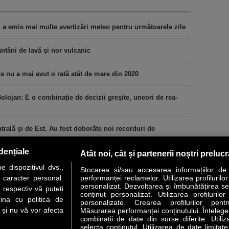
M a emis mai multe avertizări meteo pentru următoarele zile
ntâni de lavă şi nor vulcanic
ra nu a mai avut o rată atât de mare din 2020
lojan: E o combinaţie de decizii greşite, uneori de rea-
rală şi de Est. Au fost doborâte noi recorduri de
dențiale
Atât noi, cât și partenerii noștri preluc
 dispozitivul dvs.,
Stocarea și/sau accesarea informațiilor de
u caracter personal.
performanței reclamelor. Utilizarea profilurilo
personalizat. Dezvoltarea și îmbunătățirea serv
 respectiv vă puteți
conținut personalizat. Utilizarea profilurilor
VER STORY
LIDERI
ANALIZE
HI-TECH
MEET THE CEO
ina cu politica de
personalizate. Crearea profilurilor pentr
i și nu vă vor afecta
Măsurarea performanței conținutului. Înțelegere
combinații de date din surse diferite. Utiliz
uri utile
Servicii
selecta conținutul. Utilizarea de date limitat