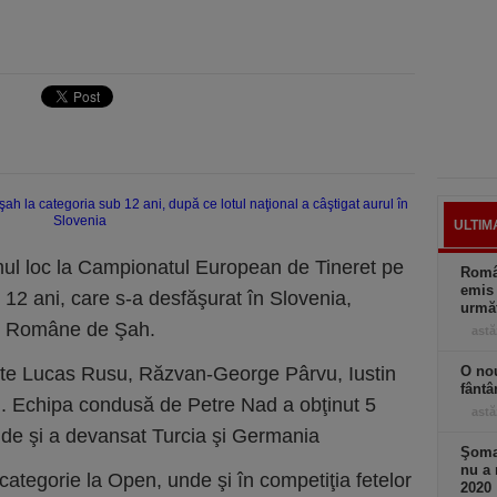
ULTIM
ul loc la Campionatul European de Tineret pe
Român
emis 
12 ani, care s-a desfăşurat în Slovenia,
următ
iei Române de Şah.
astă
arte Lucas Rusu, Răzvan-George Pârvu, Iustin
O nou
fântâ
u. Echipa condusă de Petre Nad a obţinut 5
astă
runde şi a devansat Turcia şi Germania
Şomaj
nu a 
 categorie la Open, unde şi în competiţia fetelor
2020