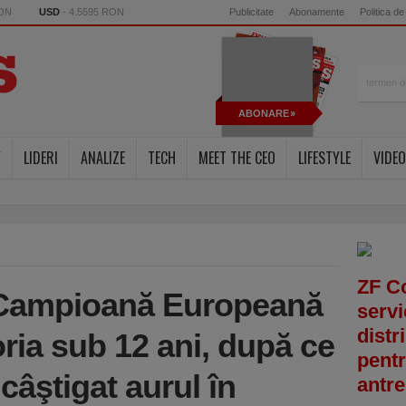
RON
USD
- 4.5595 RON
Publicitate
Abonamente
Politica de
ABONARE
Y
LIDERI
ANALIZE
TECH
MEET THE CEO
LIFESTYLE
VIDEO
ZF C
Campioană Europeană
servi
distr
oria sub 12 ani, după ce
pentr
 câştigat aurul în
antre