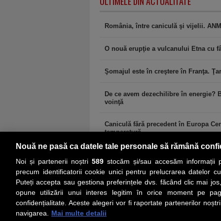
ULTIMELE DIN ACTUALITATE
România, între caniculă şi vijelii. AN
O nouă erupţie a vulcanului Etna cu fâ
Şomajul este în creştere în Franţa. Ţa
De ce avem dezechilibre în energie? Bo
voinţă
Caniculă fără precedent în Europa Cent
temperatură
Nouă ne pasă ca datele tale personale să rămână confi
Noi și partenerii noștri
589
stocăm și/sau accesăm informații pe
precum identificatorii cookie unici pentru prelucrarea datelor c
Puteți accepta sau gestiona preferințele dvs. făcând clic mai jos,
PRIMA PAGINĂ
ACTUALITATE
CO
opune utilizării unui interes legitim în orice moment pe pag
confidențialitate. Aceste alegeri vor fi raportate partenerilor noștr
navigarea.
Mai multe detalii
Social
Link-