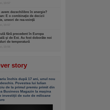
zi, 10:57
 avem dezechilibre în energie?
an: E o combinaţie de decizii
te, uneori de rea-voinţă
zi, 10:57
ulă fără precedent în Europa
ală şi de Est. Au fost doborâte noi
duri de temperatură
zi, 10:56
ver story
ariu închis după 17 ani, unul nou
 deschis. Povestea lui Iulian
ciu de la primul premiu primit din
ea Business Magazin la maşina
e investiţii de sute de milioane
uro