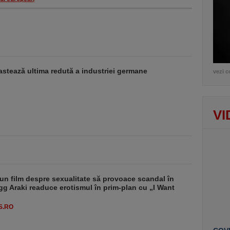
stează ultima redută a industriei germane
vezi c
VI
un film despre sexualitate să provoace scandal în
g Araki readuce erotismul în prim-plan cu „I Want
S.RO