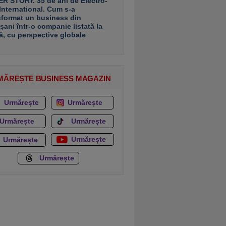
R STORY. 35 de ani de Electro-
 International. Cum s-a
sformat un business din
şani într-o companie listată la
ă, cu perspective globale
MĂREȘTE BUSINESS MAGAZIN
Urmărește
Urmărește
Urmărește
Urmărește
Urmărește
Urmărește
Urmărește