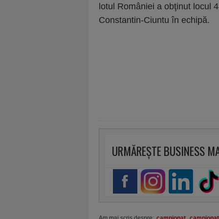
lotul României a obţinut locul 
Constantin-Ciuntu în echipă.
URMĂREȘTE BUSINESS M
Am mai scris despre:
campionat
,
campionat