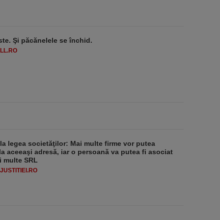
ste. Şi păcănelele se închid.
LL.RO
 la legea societăţilor: Mai multe firme vor putea
la aceeaşi adresă, iar o persoană va putea fi asociat
i multe SRL
USTITIEI.RO