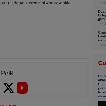
4, cu Maria Anistoroaei şi Anne-Sophie
astă
De ce
Boloj
greşi
astă
Canic
Centr
recor
astă
Co
AGAZIN
Un p
abia
Stan
part
lui d
de e
ul european