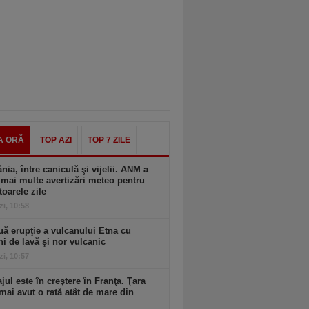
A ORĂ
TOP AZI
TOP 7 ZILE
ia, între caniculă şi vijelii. ANM a
mai multe avertizări meteo pentru
oarele zile
zi, 10:58
ă erupţie a vulcanului Etna cu
ni de lavă şi nor vulcanic
zi, 10:57
ul este în creştere în Franţa. Ţara
mai avut o rată atât de mare din