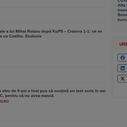
COVE
Alfa
tran
Boto
burs
zie a lui Mihai Rotaru după KuPS – Craiova 1-1: ce se
a cu Coelho. Exclusiv
UR
 elev de 9 ani a fost pus să susţină un test scris în aer
-1°C, pentru că nu avea mască
O.RO