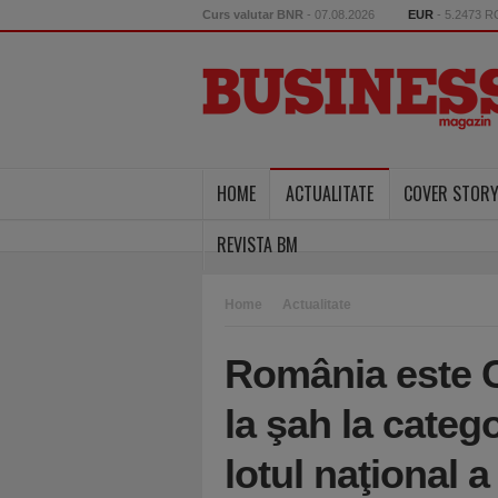
Curs valutar BNR
- 07.08.2026
EUR
- 5.2473 
HOME
ACTUALITATE
COVER STOR
REVISTA BM
Home
Actualitate
România este 
la şah la categ
lotul naţional a