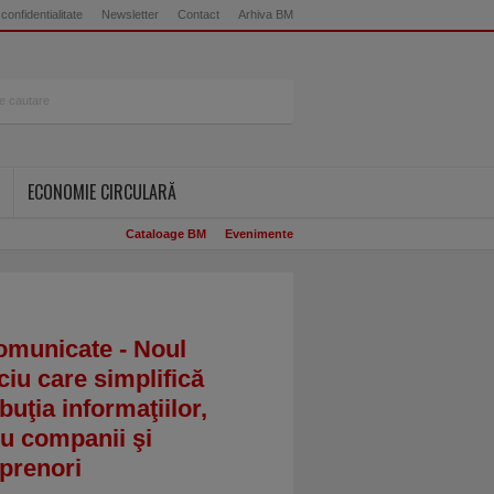
 confidentialitate
Newsletter
Contact
Arhiva BM
ECONOMIE CIRCULARĂ
Cataloage BM
Evenimente
omunicate - Noul
ciu care simplifică
ibuţia informaţiilor,
u companii şi
prenori