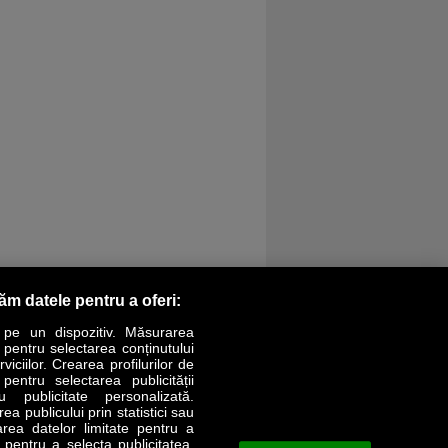
răm datele pentru a oferi:
 pe un dispozitiv. Măsurarea
r pentru selectarea conținutului
iciilor. Crearea profilurilor de
 pentru selectarea publicității
LIFESTYLE
SPECIAL
OPINII
u publicitate personalizată.
a publicului prin statistici sau
area datelor limitate pentru a
Revista Business Magazin
e pentru a selecta publicitatea.