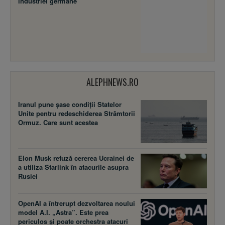
industriei germane
ALEPHNEWS.RO
Iranul pune șase condiții Statelor
Unite pentru redeschiderea Strâmtorii
Ormuz. Care sunt acestea
Elon Musk refuză cererea Ucrainei de
a utiliza Starlink în atacurile asupra
Rusiei
OpenAI a întrerupt dezvoltarea noului
model A.I. „Astra”. Este prea
periculos și poate orchestra atacuri