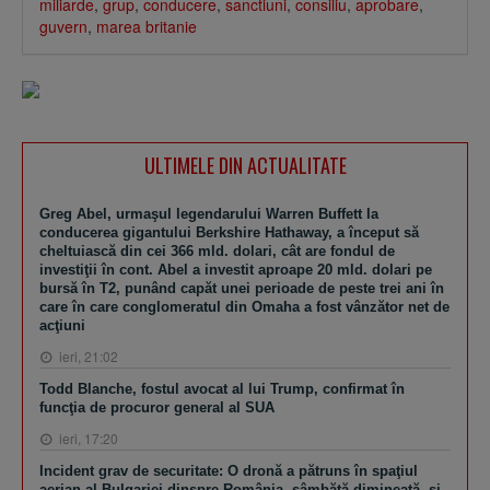
miliarde
,
grup
,
conducere
,
sanctiuni
,
consiliu
,
aprobare
,
guvern
,
marea britanie
ULTIMELE DIN ACTUALITATE
Greg Abel, urmaşul legendarului Warren Buffett la
conducerea gigantului Berkshire Hathaway, a început să
cheltuiască din cei 366 mld. dolari, cât are fondul de
investiţii în cont. Abel a investit aproape 20 mld. dolari pe
bursă în T2, punând capăt unei perioade de peste trei ani în
care în care conglomeratul din Omaha a fost vânzător net de
acţiuni
ieri, 21:02
Todd Blanche, fostul avocat al lui Trump, confirmat în
funcţia de procuror general al SUA
ieri, 17:20
Incident grav de securitate: O dronă a pătruns în spaţiul
aerian al Bulgariei dinspre România, sâmbătă dimineaţă, şi