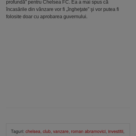
profundă” pentru Chelsea FC. Ea a mai spus că
încasările din vânzare vor fi „îngheţate” şi vor putea fi
folosite doar cu aprobarea guvernului.
Taguri:
chelsea
,
club
,
vanzare
,
roman abramovici
,
investitii
,