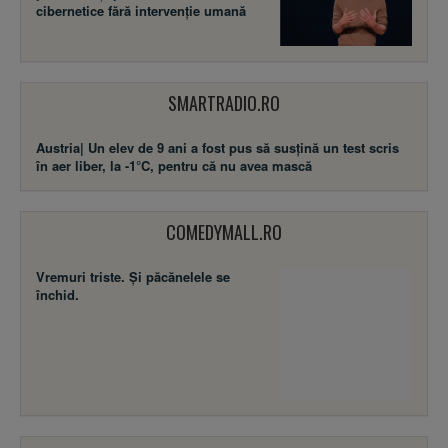
cibernetice fără intervenție umană
SMARTRADIO.RO
Austria| Un elev de 9 ani a fost pus să susţină un test scris
în aer liber, la -1°C, pentru că nu avea mască
COMEDYMALL.RO
Vremuri triste. Şi păcănelele se
închid.