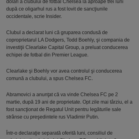
dolari a clubului de fotbal Chelsea la aproape trei luni
după ce oligarhul rus a fost lovit de sancţiunile
occidentale, scrie Insider.
Clubul a declarat luni că gruparea condusă de
coproprietarul LA Dodgers, Todd Boehly, şi compania de
investiţii Clearlake Capital Group, a preluat conducerea
echipei de fotbal din Premier League.
Clearlake şi Boehly vor avea controlul şi conducerea
comună a clubului, a spus Chelsea FC.
Abramovici a anunţat că va vinde Chelsea FC pe 2
martie, după 19 ani de proprietate. Opt zile mai târziu, el a
fost sancţionat de Regatul Unit pentru legăturile sale
strânse cu preşedintele rus Vladimir Putin.
Într-o declaraţie separată oferită luni, consiliul de