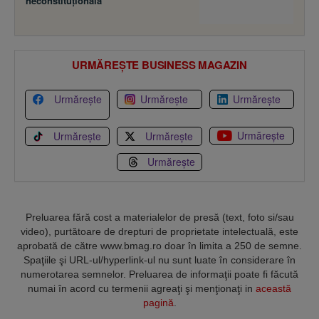
neconstituţională
URMĂREȘTE BUSINESS MAGAZIN
Urmărește
Urmărește
Urmărește
Urmărește
Urmărește
Urmărește
Urmărește
Preluarea fără cost a materialelor de presă (text, foto si/sau
video), purtătoare de drepturi de proprietate intelectuală, este
aprobată de către www.bmag.ro doar în limita a 250 de semne.
Spaţiile şi URL-ul/hyperlink-ul nu sunt luate în considerare în
numerotarea semnelor. Preluarea de informaţii poate fi făcută
numai în acord cu termenii agreaţi şi menţionaţi in
această
pagină
.