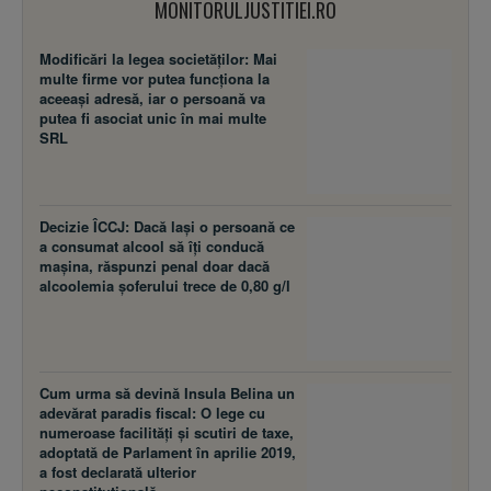
MONITORULJUSTITIEI.RO
Modificări la legea societăţilor: Mai
multe firme vor putea funcţiona la
aceeaşi adresă, iar o persoană va
putea fi asociat unic în mai multe
SRL
Decizie ÎCCJ: Dacă laşi o persoană ce
a consumat alcool să îţi conducă
maşina, răspunzi penal doar dacă
alcoolemia şoferului trece de 0,80 g/l
Cum urma să devină Insula Belina un
adevărat paradis fiscal: O lege cu
numeroase facilităţi şi scutiri de taxe,
adoptată de Parlament în aprilie 2019,
a fost declarată ulterior