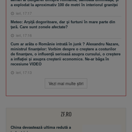
a explodat la aproximativ 100 de metri în interiorul graniţei
ieri, 17:17
Meteo: Arşiţă dogoritoare, dar şi furtuni în mare parte din
ţară. Care sunt zonele afectate?
ieri, 17:16
Cum ar arăta o Românie intrată în junk ? Alexandru Nazare,
ministrul finanţelor: Vorbim despre o creştere a costurilor
de finanţare, o influenţă serioasă asupra cursului, o creştere
a inflaţiei şi asupra creşterii economice. Ne-ar băga în
recesiune VIDEO
ieri, 17:13
Vezi mai multe ştiri
ZF.RO
China devastează ultima redută a