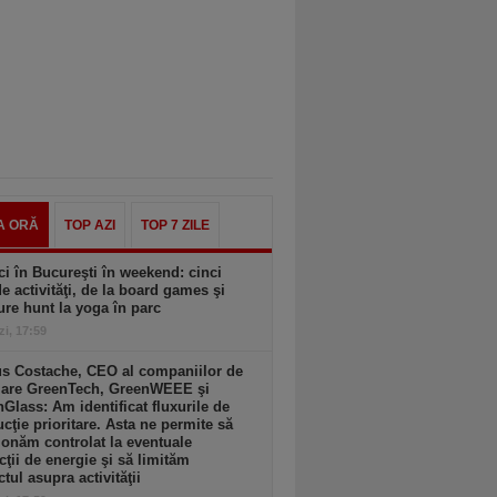
A ORĂ
TOP AZI
TOP 7 ZILE
ci în Bucureşti în weekend: cinci
de activităţi, de la board games şi
ure hunt la yoga în parc
zi, 17:59
us Costache, CEO al companiilor de
clare GreenTech, GreenWEEE şi
Glass: Am identificat fluxurile de
cţie prioritare. Asta ne permite să
ionăm controlat la eventuale
icţii de energie şi să limităm
tul asupra activităţii