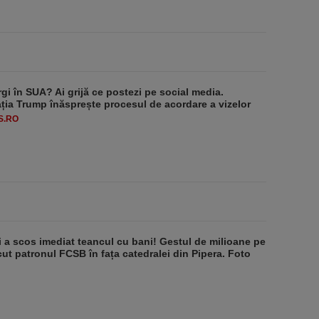
rgi în SUA? Ai grijă ce postezi pe social media.
ția Trump înăsprește procesul de acordare a vizelor
S.RO
i a scos imediat teancul cu bani! Gestul de milioane pe
ăcut patronul FCSB în fața catedralei din Pipera. Foto