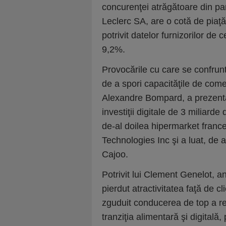
concurenţei atrăgătoare din part
Leclerc SA, are o cotă de piaţ
potrivit datelor furnizorilor de
9,2%.
Provocările cu care se confrun
de a spori capacităţile de comer
Alexandre Bompard, a prezentat
investiţii digitale de 3 miliarde
de-al doilea hipermarket france
Technologies Inc şi a luat, de a
Cajoo.
Potrivit lui Clement Genelot, a
pierdut atractivitatea faţă de cl
zguduit conducerea de top a re
tranziţia alimentară şi digitală,