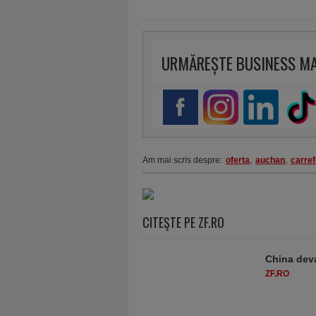
URMĂREȘTE BUSINESS M
Am mai scris despre:
oferta
,
auchan
,
carref
CITEŞTE PE ZF.RO
China deva
ZF.RO