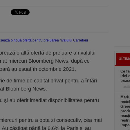
rează o altă ofertă de preluare a rivalului
ULTIM
rmat miercuri Bloomberg News, după ce
rioară au eşuat în octombrie 2021.
Ce fa
idei 
ie de firme de capital privat pentru a întări
treas
astă
ugat Bloomberg News.
Mari
 şi-au oferit imediat disponibilitatea pentru
reci
Green
produ
reacţ
miercuri pentru a opta zi consecutiv, cea mai
restr
impac
i. Au câştigat până la 6,6% la Paris şi au