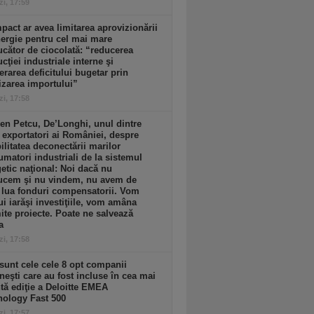
zi, 17:59
pact ar avea limitarea aprovizionării
ergie pentru cel mai mare
cător de ciocolată: “reducerea
cţiei industriale interne şi
erarea deficitului bugetar prin
izarea importului”
zi, 17:58
n Petcu, De’Longhi, unul dintre
 exportatori ai României, despre
ilitatea deconectării marilor
matori industriali de la sistemul
etic naţional: Noi dacă nu
ucem şi nu vindem, nu avem de
 lua fonduri compensatorii. Vom
ui iarăşi investiţiile, vom amâna
te proiecte. Poate ne salvează
a
zi, 17:58
sunt cele cele 8 opt companii
eşti care au fost incluse în cea mai
tă ediţie a Deloitte EMEA
nology Fast 500
zi, 17:57