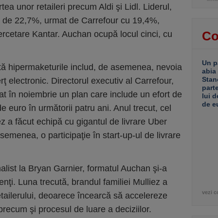
ea unor retaileri precum Aldi şi Lidl. Liderul,
ă de 22,7%, urmat de Carrefour cu 19,4%,
Co
 cercetare Kantar. Auchan ocupă locul cinci, cu
Un p
tă hipermaketurile includ, de asemenea, nevoia
abia
Stan
ţ electronic. Directorul executiv al Carrefour,
part
 în noiembrie un plan care include un efort de
lui d
de e
 de euro în următorii patru ani. Anul trecut, cel
z a făcut echipă cu gigantul de livrare Uber
semenea, o participaţie în start-up-ul de livrare
nalist la Bryan Garnier, formatul Auchan şi-a
ienţi. Luna trecută, brandul familiei Mulliez a
vezi c
tailerului, deoarece încearcă să accelereze
 precum şi procesul de luare a deciziilor.