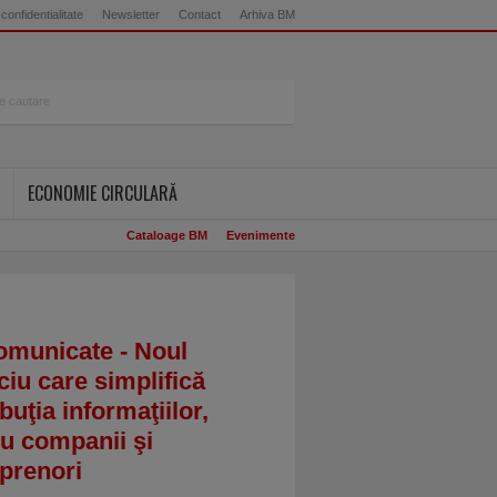
 confidentialitate
Newsletter
Contact
Arhiva BM
ECONOMIE CIRCULARĂ
Cataloage BM
Evenimente
omunicate - Noul
ciu care simplifică
ibuţia informaţiilor,
u companii şi
prenori