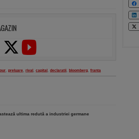
AGAZIN
our
,
preluare
,
rival
,
capital
,
declaratii
,
bloomberg
,
franta
stează ultima redută a industriei germane