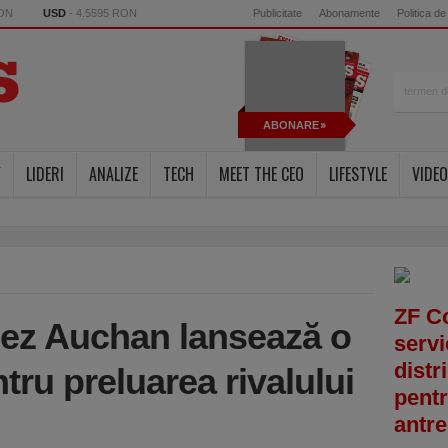
RON
USD
- 4.5595 RON
Publicitate
Abonamente
Politica de
ABONARE
Y
LIDERI
ANALIZE
TECH
MEET THE CEO
LIFESTYLE
VIDEO
ZF C
ncez Auchan lansează o
servi
distr
tru preluarea rivalului
pentr
antre