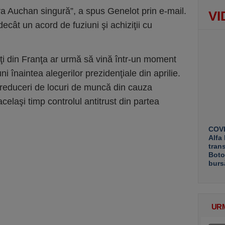
ra Auchan singură”, a spus Genelot prin e-mail.
VI
ecât un acord de fuziuni şi achiziţii cu
nţi din Franţa ar urmă să vină într-un moment
ni înaintea alegerilor prezidenţiale din aprilie.
reduceri de locuri de muncă din cauza
celaşi timp controlul antitrust din partea
COVE
Alfa
tran
Boto
burs
UR