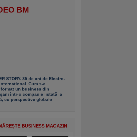
DEO BM
R STORY. 35 de ani de Electro-
 International. Cum s-a
sformat un business din
şani într-o companie listată la
ă, cu perspective globale
MĂREȘTE BUSINESS MAGAZIN