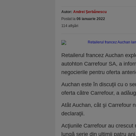
Autor:
Andrei Şerbănescu
Postat la
06 ianuarie 2022
114 afişări
Retailerul francez Auchan explo
autohton Carrefour SA, a info
negocierile pentru oferta ante
Auchan este în discuţii cu o ser
oferta către Carrefour, a adă
Atât Auchan, cât şi Carrefour nu
declaraţii.
Acţiunile Carrefour au crescut 
lungă serie din ultimii patru an