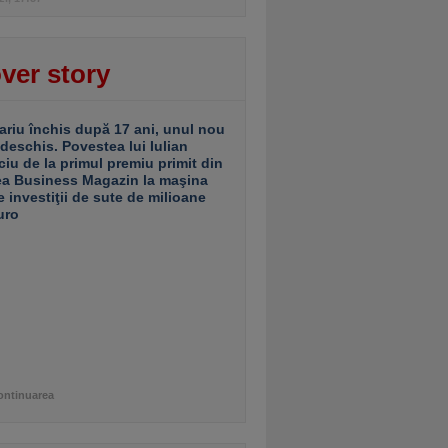
ver story
ariu închis după 17 ani, unul nou
 deschis. Povestea lui Iulian
ciu de la primul premiu primit din
ea Business Magazin la maşina
e investiţii de sute de milioane
uro
ontinuarea