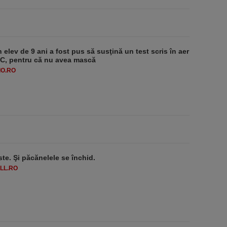
 elev de 9 ani a fost pus să susţină un test scris în aer
-1°C, pentru că nu avea mască
O.RO
ste. Şi păcănelele se închid.
LL.RO