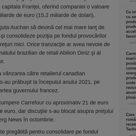
astă
 capitala Franţei, oferind companiei o valoare
Ce im
liarde de euro (15,2 miliarde de dolari).
cu en
produ
juta Auchan să devină cel mai mare lanţ de
produ
accel
-şi consolideze poziţia pe fondul provocărilor
favor
astă
preţuri mici. Orice tranzacţie ar avea nevoie de
atului brazilian de retail Abilion Diniz şi al
Carme
marii
r.
posib
consu
la vânzarea către retailerul canadian
energ
prod
s-au prăbuşit la începutul anului 2021, pe
unde
reviz
partea guvernului francez.
anumi
ploai
 cumpere Carrefour cu aproximativ 21 de euro
astă
e euro, dar discuţiie s-au blocat asupra preţului
Care 
berg News în octombrie.
român
recen
Tech
te pregătită pentru consolidare pe fondul
astă