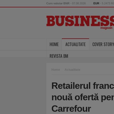
Curs valutar BNR
- 07.08.2026
EUR
- 5.2473 
HOME
ACTUALITATE
COVER STOR
REVISTA BM
Home
Actualitate
Retailerul fra
nouă ofertă pen
Carrefour