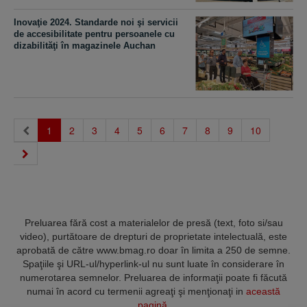
Inovaţie 2024. Standarde noi şi servicii
de accesibilitate pentru persoanele cu
dizabilităţi în magazinele Auchan
(current)
1
2
3
4
5
6
7
8
9
10
Preluarea fără cost a materialelor de presă (text, foto si/sau
video), purtătoare de drepturi de proprietate intelectuală, este
aprobată de către www.bmag.ro doar în limita a 250 de semne.
Spaţiile şi URL-ul/hyperlink-ul nu sunt luate în considerare în
numerotarea semnelor. Preluarea de informaţii poate fi făcută
numai în acord cu termenii agreaţi şi menţionaţi in
această
pagină
.