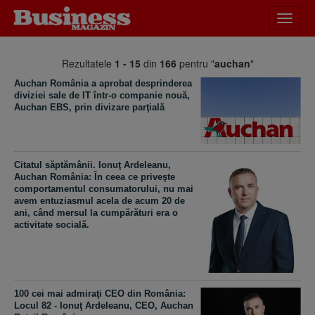
Desch
meniu
Rezultatele
1 - 15
din
166
pentru "
auchan
"
Auchan România a aprobat desprinderea
diviziei sale de IT într-o companie nouă,
Auchan EBS, prin divizare parţială
Citatul săptămânii. Ionuţ Ardeleanu,
Auchan România: În ceea ce priveşte
comportamentul consumatorului, nu mai
avem entuziasmul acela de acum 20 de
ani, când mersul la cumpărături era o
activitate socială.
100 cei mai admiraţi CEO din România:
Locul 82 - Ionuţ Ardeleanu, CEO, Auchan