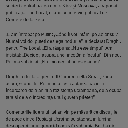
subiect central pacea dintre Kiev şi Moscova, a raportat
publicaţia The Local, citând un interviu publicat de Il
Corriere della Sera.
„L-am întrebat pe Putin: „Când îl vei întâlni pe Zelenski?
Numai voi doi puteţi dezlega nodurile”, a declarat Draghi,
pentru The Local. „El a răspuns: „Nu este timpul”. Am
insistat: „Decideţi asupra unei încetări a focului”. Din nou,
Putin a subliniat: „Nu, momentul nu este acum”.
Draghi a declarat pentru Il Corriere della Sera: „Până
acum, scopul lui Putin nu a fost căutarea păcii, ci
încercarea de a anihila rezistenţa ucraineană, de a ocupa
ţara şi de a o încredinţa unui guvern prieten”.
Comentariile liderului italian vin pe măsură ce discuţiile
de pace dintre Rusia şi Ucraina au stagnat în lumina
descoperirii unui genocid comis în suburbia Bucha din