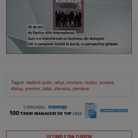
Taguri:
vladimir putin
,
refuz
,
incetare
,
razboi
,
ucraina
,
dialog
,
premier
,
italia
,
ofensiva
,
pierdere
ULTIMELE DIN TURISM