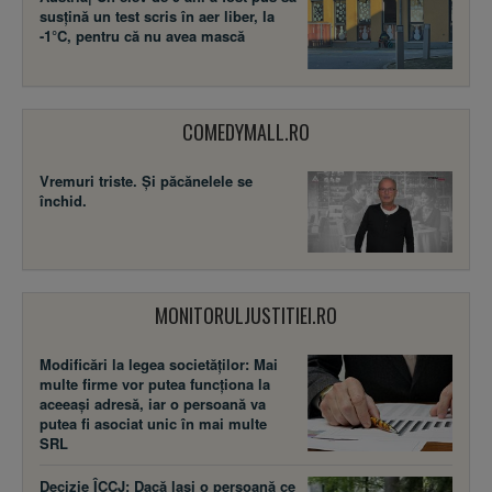
susţină un test scris în aer liber, la
-1°C, pentru că nu avea mască
COMEDYMALL.RO
Vremuri triste. Şi păcănelele se
închid.
MONITORULJUSTITIEI.RO
Modificări la legea societăţilor: Mai
multe firme vor putea funcţiona la
aceeaşi adresă, iar o persoană va
putea fi asociat unic în mai multe
SRL
Decizie ÎCCJ: Dacă laşi o persoană ce