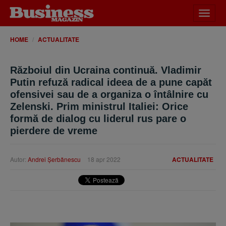
Desch
meniu
HOME
ACTUALITATE
Războiul din Ucraina continuă. Vladimir
Putin refuză radical ideea de a pune capăt
ofensivei sau de a organiza o întâlnire cu
Zelenski. Prim ministrul Italiei: Orice
formă de dialog cu liderul rus pare o
pierdere de vreme
Autor:
Andrei Şerbănescu
18 apr 2022
ACTUALITATE