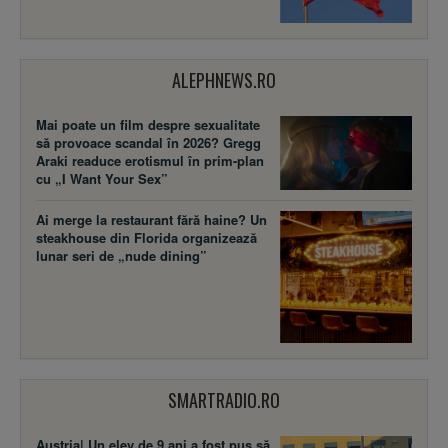
ALEPHNEWS.RO
Mai poate un film despre sexualitate
să provoace scandal în 2026? Gregg
Araki readuce erotismul în prim-plan
cu „I Want Your Sex”
Ai merge la restaurant fără haine? Un
steakhouse din Florida organizează
lunar seri de „nude dining”
SMARTRADIO.RO
Austria| Un elev de 9 ani a fost pus să