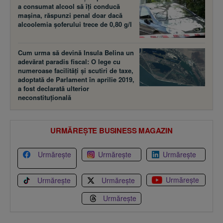
a consumat alcool să îţi conducă
maşina, răspunzi penal doar dacă
alcoolemia şoferului trece de 0,80 g/l
Cum urma să devină Insula Belina un
adevărat paradis fiscal: O lege cu
numeroase facilităţi şi scutiri de taxe,
adoptată de Parlament în aprilie 2019,
a fost declarată ulterior
neconstituţională
URMĂREȘTE BUSINESS MAGAZIN
Urmărește
Urmărește
Urmărește
Urmărește
Urmărește
Urmărește
Urmărește