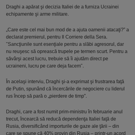
Draghi a apărat şi decizia Italiei de a furniza Ucrainei
echipamente şi arme militare.
„Care este cel mai bun mod de a ajuta oamenii atacaţi?” a
declarat premierul, pentru Il Corriere della Sera.
"Sancţiunile sunt esenţiale pentru a slăbi agresorul, dar
nu reuşesc să oprească trupele pe termen scurt. Pentru a
săvârşi acest lucru, trebuie să îi ajutăm direct pe
ucraineni, lucru pe care deja facem".
În acelaşi interviu, Draghi şi-a exprimat şi frustrarea faţă
de Putin, spunând că încercările de negociere cu liderul
rus încep să pară o „pierdere de timp”.
Draghi, care a fost numit prim-ministru în februarie anul
trecut, încearcă să reducă dependenţa Italiei faţă de
Rusia, diversificând importurile de gaze ale ţării – din
care se spune că 40% provin din Rusia – printr-un acord